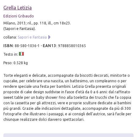
Grella Letizia
Edizioni Gribaudo
Milano, 2013; ril., pp. 118, ill., cm 18x23.
(Sapori e Fantasia).
collana:
Sapori e Fantasia
ISBN
:
88-580-1036-1
-
EAN13
:
9788858010365
Testo in:
Peso: 0.528 kg
Torte eleganti e delicate, accompagnate da biscotti decorati, minitorte o
cupcake, per celebrare una nascita, un battesimo, un compleanno o per
rendere speciale una festa per bambini. Letizia Grella presenta originali
proposte di cake design suddivise in fasce d'età da 0 a 6 anni: dal raffinato
sweet table per un baby shower fino alla toeletta dei trucchi che fa coppia
con la cassetta per gli attrezzi, vere e proprie sculture dedicate ai bambini
più grandi. Grazie alle indicazioni dettagliate, accompagnate da più di 300
fotografie che illustrano i passaggi, e ai consigli dell'autrice, sarà facile per
chiunque realizzare dolci davvero spettacolari.