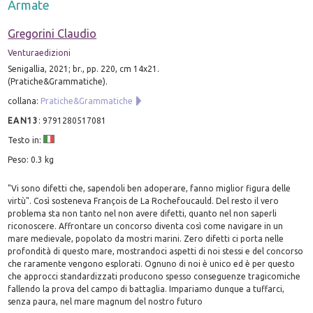
Armate
Gregorini Claudio
Venturaedizioni
Senigallia, 2021; br., pp. 220, cm 14x21.
(Pratiche&Grammatiche).
collana:
Pratiche&Grammatiche
EAN13
:
9791280517081
Testo in:
Peso: 0.3 kg
"Vi sono difetti che, sapendoli ben adoperare, fanno miglior figura delle
virtù". Così sosteneva François de La Rochefoucauld. Del resto il vero
problema sta non tanto nel non avere difetti, quanto nel non saperli
riconoscere. Affrontare un concorso diventa così come navigare in un
mare medievale, popolato da mostri marini. Zero difetti ci porta nelle
profondità di questo mare, mostrandoci aspetti di noi stessi e del concorso
che raramente vengono esplorati. Ognuno di noi è unico ed è per questo
che approcci standardizzati producono spesso conseguenze tragicomiche
fallendo la prova del campo di battaglia. Impariamo dunque a tuffarci,
senza paura, nel mare magnum del nostro futuro