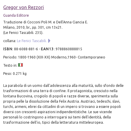
Gregor von Rezzori
Guanda Editore
Traduzione di Cocconi Poli M. e Dell'Anna Ciancia E.
Milano, 2010; br., pp. 301, cm 13x21.
(Le Fenici Tascabili. 235).
collana:
Le Fenici Tascabili.
ISBN
:
88-6088-881-6
-
EAN13
:
9788860888815
Periodo: 1800-1960 (XIX-XX) Moderno,1960- Contemporaneo
Testo in:
Peso: 0.271 kg
La parabola di un uomo dall'adolescenza alla maturità, sullo sfondo delle
trasformazioni di una terra di confine. Il protagonista, cresciuto nella
lontana Bucovina, crogiolo di popoli e razze diverse, sperimenta sulla
propria pelle la dissoluzione della Felix Austria. Austriaci, tedeschi, slavi,
turchi, armeni, ebrei da cittadini di un impero si trovano a essere popoli
diversi con crescenti aspirazioni indipendentistiche. Le sue vicende
personali lo costringono a interrogarsi sui temi dell'identità, della
trasformazione dell'io, tipici della letteratura mitteleuropea.