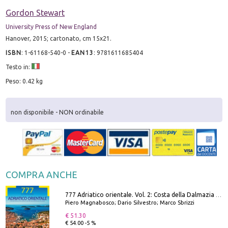
Gordon Stewart
University Press of New England
Hanover, 2015; cartonato, cm 15x21.
ISBN
:
1-61168-540-0
-
EAN13
:
9781611685404
Testo in:
Peso: 0.42 kg
non disponibile - NON ordinabile
COMPRA ANCHE
777 Adriatico orientale. Vol. 2: Costa della Dalmazia da Zara a Molunat, Isole della Dalmazia Meridionale e Montenegro
Piero Magnabosco; Dario Silvestro; Marco Sbrizzi
€ 51.30
€ 54.00 -5 %