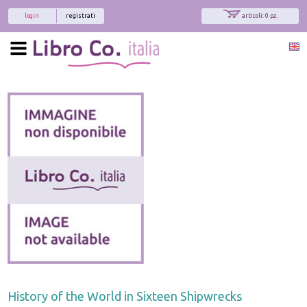
login
registrati
articoli: 0 pz.
History of the World in Sixteen Shipwrecks