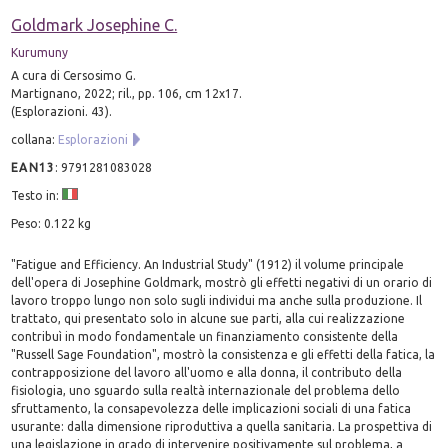
Goldmark Josephine C.
Kurumuny
A cura di Cersosimo G.
Martignano, 2022; ril., pp. 106, cm 12x17.
(Esplorazioni. 43).
collana:
Esplorazioni
EAN13
:
9791281083028
Testo in:
Peso: 0.122 kg
"Fatigue and Efficiency. An Industrial Study" (1912) il volume principale
dell'opera di Josephine Goldmark, mostrò gli effetti negativi di un orario di
lavoro troppo lungo non solo sugli individui ma anche sulla produzione. Il
trattato, qui presentato solo in alcune sue parti, alla cui realizzazione
contribuì in modo fondamentale un finanziamento consistente della
"Russell Sage Foundation", mostrò la consistenza e gli effetti della fatica, la
contrapposizione del lavoro all'uomo e alla donna, il contributo della
fisiologia, uno sguardo sulla realtà internazionale del problema dello
sfruttamento, la consapevolezza delle implicazioni sociali di una fatica
usurante: dalla dimensione riproduttiva a quella sanitaria. La prospettiva di
una legislazione in grado di intervenire positivamente sul problema, a