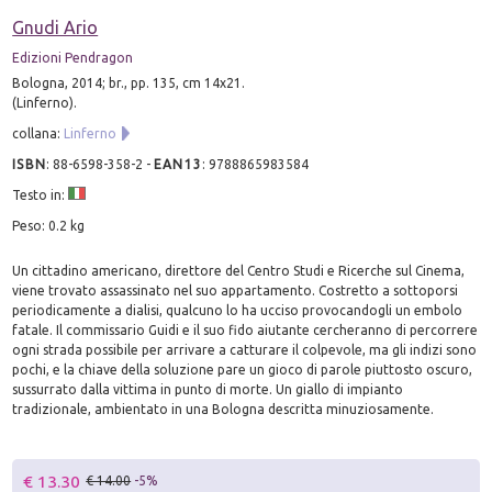
Gnudi Ario
Edizioni Pendragon
Bologna, 2014; br., pp. 135, cm 14x21.
(Linferno).
collana:
Linferno
ISBN
:
88-6598-358-2
-
EAN13
:
9788865983584
Testo in:
Peso: 0.2 kg
Un cittadino americano, direttore del Centro Studi e Ricerche sul Cinema,
viene trovato assassinato nel suo appartamento. Costretto a sottoporsi
periodicamente a dialisi, qualcuno lo ha ucciso provocandogli un embolo
fatale. Il commissario Guidi e il suo fido aiutante cercheranno di percorrere
ogni strada possibile per arrivare a catturare il colpevole, ma gli indizi sono
pochi, e la chiave della soluzione pare un gioco di parole piuttosto oscuro,
sussurrato dalla vittima in punto di morte. Un giallo di impianto
tradizionale, ambientato in una Bologna descritta minuziosamente.
€ 13.30
€ 14.00
-5%