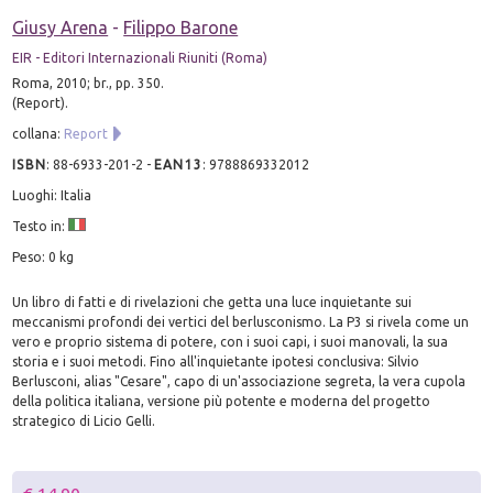
Giusy Arena
-
Filippo Barone
EIR - Editori Internazionali Riuniti (Roma)
Roma, 2010; br., pp. 350.
(Report).
collana:
Report
ISBN
:
88-6933-201-2
-
EAN13
:
9788869332012
Luoghi: Italia
Testo in:
Peso: 0 kg
Un libro di fatti e di rivelazioni che getta una luce inquietante sui
meccanismi profondi dei vertici del berlusconismo. La P3 si rivela come un
vero e proprio sistema di potere, con i suoi capi, i suoi manovali, la sua
storia e i suoi metodi. Fino all'inquietante ipotesi conclusiva: Silvio
Berlusconi, alias "Cesare", capo di un'associazione segreta, la vera cupola
della politica italiana, versione più potente e moderna del progetto
strategico di Licio Gelli.