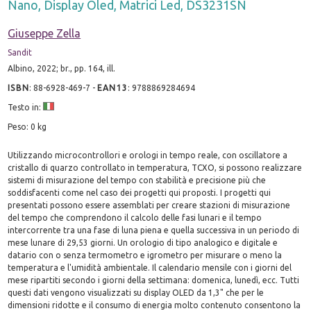
Nano, Display Oled, Matrici Led, DS3231SN
Giuseppe Zella
Sandit
Albino, 2022; br., pp. 164, ill.
ISBN
:
88-6928-469-7
-
EAN13
:
9788869284694
Testo in:
Peso: 0 kg
Utilizzando microcontrollori e orologi in tempo reale, con oscillatore a
cristallo di quarzo controllato in temperatura, TCXO, si possono realizzare
sistemi di misurazione del tempo con stabilità e precisione più che
soddisfacenti come nel caso dei progetti qui proposti. I progetti qui
presentati possono essere assemblati per creare stazioni di misurazione
del tempo che comprendono il calcolo delle fasi lunari e il tempo
intercorrente tra una fase di luna piena e quella successiva in un periodo di
mese lunare di 29,53 giorni. Un orologio di tipo analogico e digitale e
datario con o senza termometro e igrometro per misurare o meno la
temperatura e l'umidità ambientale. Il calendario mensile con i giorni del
mese ripartiti secondo i giorni della settimana: domenica, lunedì, ecc. Tutti
questi dati vengono visualizzati su display OLED da 1,3" che per le
dimensioni ridotte e il consumo di energia molto contenuto consentono la