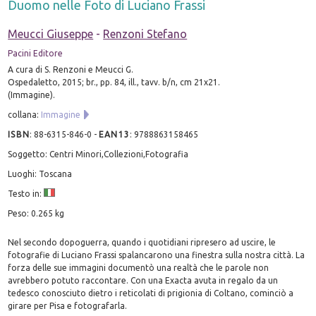
Duomo nelle Foto di Luciano Frassi
Meucci Giuseppe
-
Renzoni Stefano
Pacini Editore
A cura di S. Renzoni e Meucci G.
Ospedaletto, 2015; br., pp. 84, ill., tavv. b/n, cm 21x21.
(Immagine).
collana:
Immagine
ISBN
:
88-6315-846-0
-
EAN13
:
9788863158465
Soggetto: Centri Minori,Collezioni,Fotografia
Luoghi: Toscana
Testo in:
Peso: 0.265 kg
Nel secondo dopoguerra, quando i quotidiani ripresero ad uscire, le
fotografie di Luciano Frassi spalancarono una finestra sulla nostra città. La
forza delle sue immagini documentò una realtà che le parole non
avrebbero potuto raccontare. Con una Exacta avuta in regalo da un
tedesco conosciuto dietro i reticolati di prigionia di Coltano, cominciò a
girare per Pisa e fotografarla.