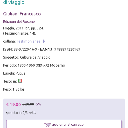
di viaggio
Giuliani Francesco
Edizioni del Rosone
Foggia, 2011; br., pp. 324.
(Testimonianze. 14).
collana:
Testimonianze.
ISBN
:
88-97220-16-9
-
EAN13
:
9788897220169
Soggetto: Cultura del Viaggio
Periodo: 1800-1960 (XIX-XX) Moderno
Luoghi: Puglia
Testo in:
Peso: 1.56 kg
€ 19.00
€ 20.00
-5%
spedito in 2/3 sett.
aggiungi al carrello