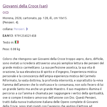
Giovanni della Croce (san)
OCD
Morena, 2026; cartonato, pp. 128, ill., cm 10x15.
(Pensieri. 4).
collana:
Pensieri.
EAN13
:
9791254521458
Testo in:
Peso: 0.08 kg
Coloro che ritengono san Giovanni della Croce troppo aspro, duro, difficile,
sono invitati a ricredersi attraverso una più semplice lettura dei pensieri del
grande mistico carmelitano. La sua perfezione ascetica, la sua vita di
orazione, la sua elevatezza di spirito e d'ingegno, l'esperienza mistica
personale e la conoscenza dell'ampia esperienza mistica del Carmelo
Riformato, la vasta dottrina, la profonda interiorità, e soprattutto la «viva
fiamma dell'amore» che lo vivificava e lo consumava, non solo fecero di lui
un grande Santo ma anche un grande Maestro. Il suo magistero illumina il
percorso a cui l'anima è chiamata per raggiungere i vertici della spiritualità,
ove si compie il mistero amoroso dell'unione con Dio. Questi Pensieri,
tratti dalla nuova traduzione italiana delle Opere complete di Giovanni
della Croce, sono stati riuniti con l'auspicio che aiutino il lettore ad