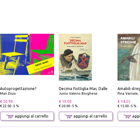
Autoprogettazione?
Decima flottiglia Mas. Dalle origini all'armistizio
Mari Enzo
Junio Valerio Borghese
Pina Varriale; 
€ 20.90
€ 19.00
€ 14.25
€ 22.00 -5 %
€ 20.00 -5 %
€ 15.00 -5 %
aggiungi al carrello
aggiungi al carrello
aggiu