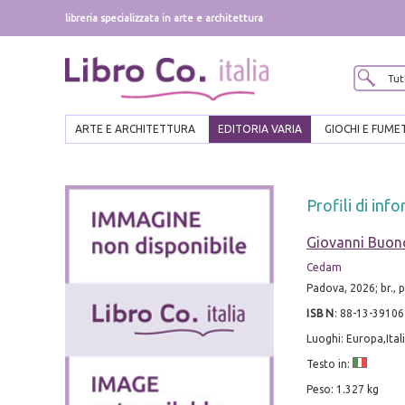
libreria specializzata in arte e architettura
ARTE E ARCHITETTURA
EDITORIA VARIA
GIOCHI E FUME
Profili di inf
Giovanni Buo
Cedam
Padova, 2026; br., 
ISBN
:
88-13-39106
Luoghi: Europa,Ital
Testo in:
Peso: 1.327 kg