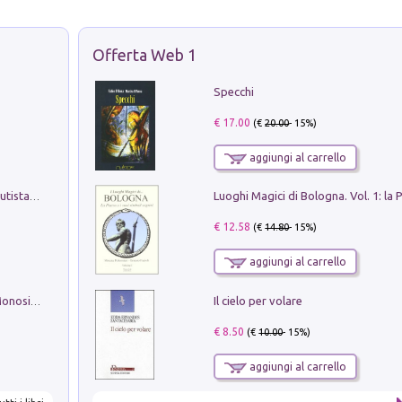
Offerta Web 1
Specchi
€ 17.00
(€
20.00
- 15%)
aggiungi al carrello
Pietro Bellotti Detto Canaletty. Un Vedutista Veneziano nella Francia dell'Ancien Régime
€ 12.58
(€
14.80
- 15%)
aggiungi al carrello
Il cielo per volare
La seduzione del gusto con Pipero & Monosilio
€ 8.50
(€
10.00
- 15%)
aggiungi al carrello