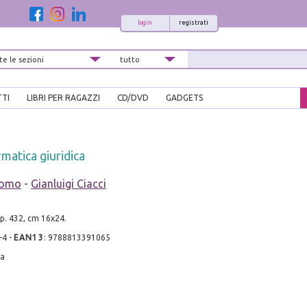
login
registrati
TTI
LIBRI PER RAGAZZI
CD/DVD
GADGETS
ormatica giuridica
nomo
-
Gianluigi Ciacci
pp. 432, cm 16x24.
-4
-
EAN13
:
9788813391065
ia