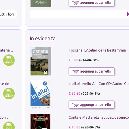
aggiungi al carrello
utti i libri
In evidenza
Toscana. L'Atelier della Bestemmia
L'orientalizzante a Capua. Contesti e materiali dagli scavi di Werner Johannowsky nella necropoli di Fornaci. Nuova ediz.
€ 6.00
(€
15.00
- 60%)
aggiungi al carrello
Ricerche dei dottorandi in storia dell'arte della Sapienza
€ 26.50
(€
27.90
- 5%)
aggiungi al carrello
I monumenti funerari del Lazio antico. Con cartella con tavole
€ 19.00
(€
20.00
- 5%)