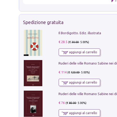
T
Spedizione gratuita
Il Bordigotto. Ediz. illustrata
€ 28.5
(€
30.00
- 5.00%)
aggiungi al carrello
€ 114
(€
120.00
- 5.00%)
aggiungi al carrello
€ 76
(€
80.00
- 5.00%)
aggiungi al carrello