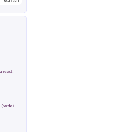
Tutti i libri
Memorial Santa Giulia. Sculture per la resistenza Monchio di Palagano
Sofiana. In Sicilia centro-meridionale (tardo III-metà IX secolo d.C.): dall'agro-town tardo-imperiale al villaggio medio-bizantino. Nuova ediz.