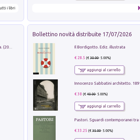
utti i libri
Bollettino novità distribuite 17/07/2026
Il Bordigotto. Ediz. illustrata
Dromos. Libro periodico di architettura. (2026). Vol. 15: Post-model
€ 28.5
(€
30.00
- 5.00%)
aggiungi al carrello
Innocenzo Sabbatini architetto. 18
€ 38
(€
40.00
- 5.00%)
aggiungi al carrello
€ 33.25
(€
35.00
- 5.00%)