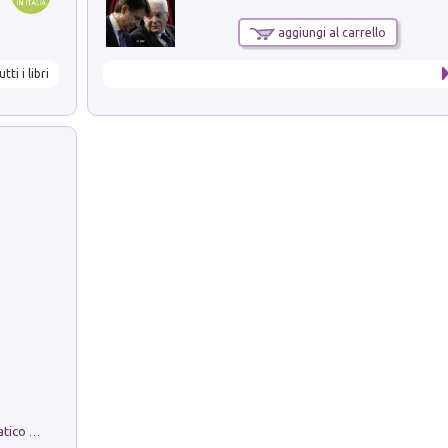
aggiungi al carrello
utti i libri
La comparsa. Perché il partito democratico non è mai nato