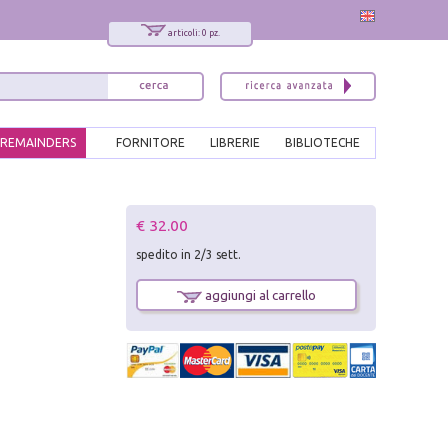
articoli: 0 pz.
REMAINDERS
FORNITORE
LIBRERIE
BIBLIOTECHE
x
€ 32.00
Interessato ai nostri libri?
spedito in 2/3 sett.
Allora iscriviti alla nostra newsletter!
Sarai informato delle nostre novità, potrai
aggiungi al carrello
comunque cancellarti quando desideri.
modulo di iscrizione