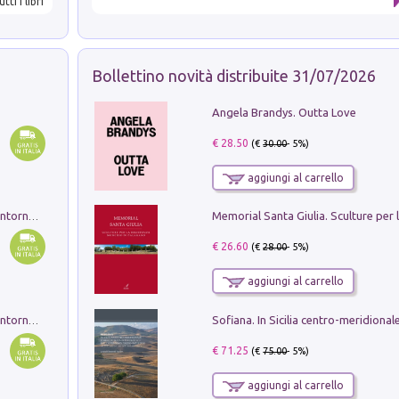
utti i libri
Bollettino novità distribuite 31/07/2026
Angela Brandys. Outta Love
€ 28.50
(€
30.00
- 5%)
aggiungi al carrello
Ruderi delle ville Romano Sabine nei dintorni di Poggio Mirteto. Illustrati dal dott.re prof.re cav.re Ercole Nardi regio ispettore degli scavi e monumenti. Anno 1885. Tavole e studio. Con 25 tavole fuori testo in cartella editoriale
€ 26.60
(€
28.00
- 5%)
aggiungi al carrello
Ruderi delle ville Romano Sabine nei dintorni di Poggio Mirteto. Illustrati dal dott.re prof.re cav.re Ercole Nardi regio ispettore degli scavi e monumenti. Anno 1885
€ 71.25
(€
75.00
- 5%)
aggiungi al carrello