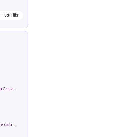
Tutti i libri
in alto! Livello A1. Con CD-Audio. Con Contenuto digitale per accesso on line
Conte e Mattarella. Sul palcoscenico e dietro le quinte del Quirinale. Un racconto sulle istituzioni