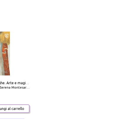
Amabili streghe. Arte e magie di Leonora Carrington e Remedios Varo
Serena Montesarchio
ngi al carrello