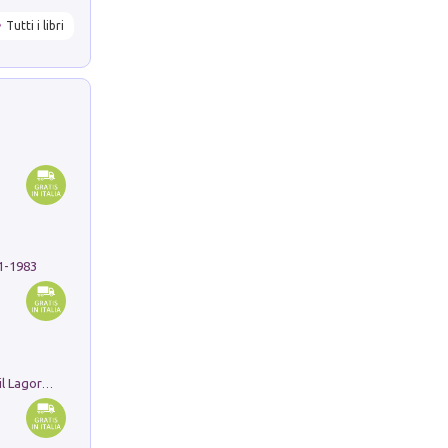
Tutti i libri
91-1983
Pastori. Sguardi contemporanei tra il Lagorai e la pianura. Ediz. illustrata