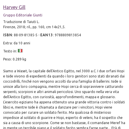
Harvey Gill
Gruppo Editoriale Giunti
Traduzione di Taiuti L.
Firenze, 2018; ril., pp. 160, cm 14x21,5.
ISBN
:
88-09-81385-5
-
EAN13
:
9788809813854
Extra: da 10 anni
Testo in:
Peso: 0.289 kg
Siamo a Waset, la capitale dell'Antico Egitto, nel 3000 a.C. I due orfani Hopi
e Iside vivono di espedienti da quando i loro genitori sono stati sbranati dai
coccodrilli, finché non vengono accolti da una famiglia di ballerini. Iside si
unisce alla loro compagnia, mentre Hopi cerca di sopravvivere catturando
serpenti, scorpioni e altri animali pericolosi. Uno sguardo nella vera vita
dell'Antico Egitto, con curiosità, approfondimenti, mappa e glossario.
L'esercito egiziano ha appena ottenuto una grande vittoria contro i soldati
libici e, mentre Iside è chiamata a danzare per i vincitori, Hopi viene
convocato per curare un soldato ferito. Ma qualcosa di misterioso
impedisce al soldato di guarire e Hopi, esperto di veleni, ha il sospetto che
sia a causa di uno scorpione. Come se non bastasse, il comandane Meref ha
in mente un terribile piano e il soldato ferito sembra farne parte... Età di