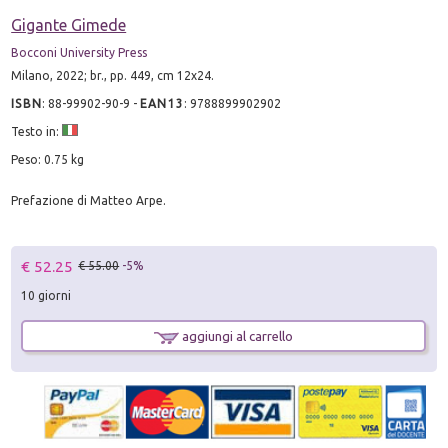
Gigante Gimede
Bocconi University Press
Milano, 2022; br., pp. 449, cm 12x24.
ISBN
:
88-99902-90-9
-
EAN13
:
9788899902902
Testo in:
Peso: 0.75 kg
Prefazione di Matteo Arpe.
€ 52.25
€ 55.00
-5%
10 giorni
aggiungi al carrello