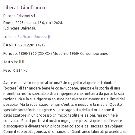
Liberati Gianfranco
Europa Edizioni srl
Roma, 2023; br., pp. 136, cm 12x24.
(Edificare Universi).
collana:
Edificare Universi
EAN13
:
9791220134217
Periodo: 1800-1960 (XIX-XX) Moderno,1960- Contemporaneo
Testo in:
Peso: 0.214 kg
Avete mai avuto un portafortuna? Un oggetto al quale attribuite il
"potere" di far andare bene le cose? Ebbene, questa è la storia di una
monetina molto speciale e di un ingegnere che metterà da parte la sua
razionalità e la sua rigorosa routine per vivere un'avventura ai limiti del
possibile. Ma la superstizione non c'entra, e neppure la magia. Questo
speciale portafortuna agisce sul protagonista della storia come il
catalizzatore in un processo chimico: facilita le azioni, ma non ne è
coinvolto. E così porterà il nostro ingegnere passerà quindi dall'essere
disoccupato a diventare un pilota spericolato e dai successi travolgenti.
Come il suo protagonista, il romanzo di Gianfranco Liberati procede a un