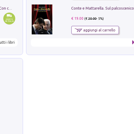
I monumenti funerari del Lazio antico. Con cartella con tavole
€ 19.00
(€
20.00
- 5%)
aggiungi al carrello
utti i libri