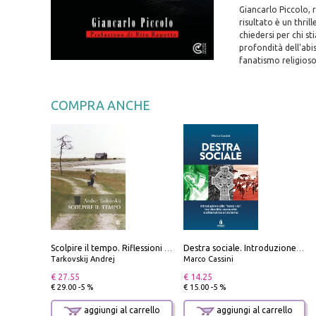
Giancarlo Piccolo, r
risultato è un thril
chiedersi per chi st
profondità dell'abi
fanatismo religioso
COMPRA ANCHE
Scolpire il tempo. Riflessioni sul cinema.
Destra sociale. Introduzione alla «terza via», tra identità, comunità e alternativa al sistema
Tarkovskij Andrej
Marco Cassini
€ 27.55
€ 14.25
€ 29.00 -5 %
€ 15.00 -5 %
aggiungi al carrello
aggiungi al carrello