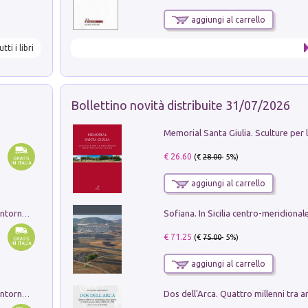
aggiungi al carrello
utti i libri
Bollettino novità distribuite 31/07/2026
€ 26.60
(€
28.00
- 5%)
aggiungi al carrello
Ruderi delle ville Romano Sabine nei dintorni di Poggio Mirteto. Illustrati dal dott.re prof.re cav.re Ercole Nardi regio ispettore degli scavi e monumenti. Anno 1885. Tavole e studio. Con 25 tavole fuori testo in cartella editoriale
€ 71.25
(€
75.00
- 5%)
aggiungi al carrello
Ruderi delle ville Romano Sabine nei dintorni di Poggio Mirteto. Illustrati dal dott.re prof.re cav.re Ercole Nardi regio ispettore degli scavi e monumenti. Anno 1885