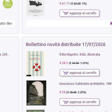
€ 61.75
(€
65.00
- 5%)
aggiungi al carrello
utti i libri
Bollettino novità distribuite 17/07/2026
Il Bordigotto. Ediz. illustrata
Dromos. Libro periodico di architettura. (2026). Vol. 15: Post-model
€ 28.5
(€
30.00
- 5.00%)
aggiungi al carrello
Innocenzo Sabbatini architetto. 18
€ 38
(€
40.00
- 5.00%)
aggiungi al carrello