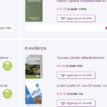
€ 33.25
(€
35.00
- 5.00%)
aggiungi al carrello
utti i libri
In evidenza
Toscana. L'Atelier della Bestemmia
L'orientalizzante a Capua. Contesti e materiali dagli scavi di Werner Johannowsky nella necropoli di Fornaci. Nuova ediz.
€ 6.00
(€
15.00
- 60%)
aggiungi al carrello
Ricerche dei dottorandi in storia dell'arte della Sapienza
€ 26.50
(€
27.90
- 5%)
aggiungi al carrello