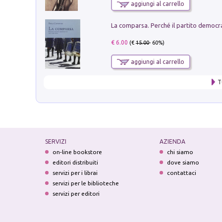
aggiungi al carrello
€ 6.00
(€
15.00
- 60%)
aggiungi al carrello
T
SERVIZI
AZIENDA
on-line bookstore
chi siamo
editori distribuiti
dove siamo
servizi per i librai
contattaci
servizi per le biblioteche
servizi per editori