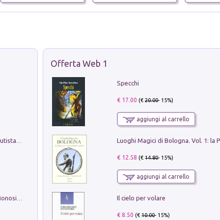
Offerta Web 1
Specchi
€ 17.00
(€
20.00
- 15%)
aggiungi al carrello
Pietro Bellotti Detto Canaletty. Un Vedutista Veneziano nella Francia dell'Ancien Régime
€ 12.58
(€
14.80
- 15%)
aggiungi al carrello
Il cielo per volare
La seduzione del gusto con Pipero & Monosilio
€ 8.50
(€
10.00
- 15%)