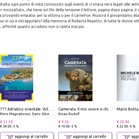
ibalta ogni punto di vista conosciuto sugli eventi di cronaca nera legati alle sette 
ler mozzafiato, che tiene sul filo della tensione il lettore, pagina dopo pagina, il 
ia provando empatia: per la vittima o per il carnefice. Riuscirà il giovanissimo Alan
sso in cui è intrappolato? Alla memoria di Roberta Repetto, di tutte le donne vit
, affinché quanto accaduto non si ripeta mai più.
777 Adriatico orientale. Vol. 1: Istria, Costa della Dalmazia da Smrika a Zara, Isole del Quarnaro, Pag, Arcipelaghi di Zara, Sibenico e Incoronate
Camerata. Il mio onore si chiama fedeltà
Piero Magnabosco; Dario Silvestro; Marco Sbrizzi
Kinau Rudolf
€ 51.30
€ 9.50
€ 20.90
€ 54.00 -5 %
€ 10.00 -5 %
€ 22.00 -5 %
aggiungi al carrello
aggiungi al carrello
aggiu