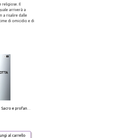
religiose. Il
quale arriverà a
 a risalire dalle
time di omicidio e di
Mario Botta. Sacro e profano-Sacred and profane
ngi al carrello