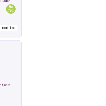
Pastori. Sguardi contemporanei tra il Lagorai e la pianura. Ediz. illustrata
Tutti i libri
in alto! Livello A1. Con CD-Audio. Con Contenuto digitale per accesso on line