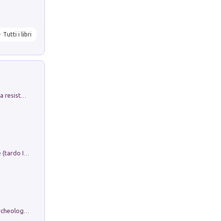
Tutti i libri
Memorial Santa Giulia. Sculture per la resistenza Monchio di Palagano
Sofiana. In Sicilia centro-meridionale (tardo III-metà IX secolo d.C.): dall'agro-town tardo-imperiale al villaggio medio-bizantino. Nuova ediz.
Dos dell'Arca. Quattro millenni tra archeologia e arte rupestre in Valle Camonica (Sito UNESCO n. 94). Scavi e ricerche 2016/2023