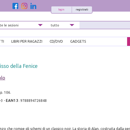
login
registrati
TTI
LIBRI PER RAGAZZI
CD/DVD
GADGETS
isso della Fenice
olo
pp. 106.
-3
-
EAN13
:
9788894726848
zo che rompe gli schemi di un classico noir. La storia di Alan, costruita dalla pe