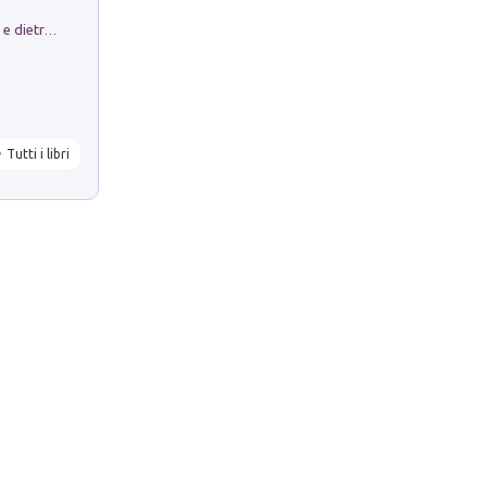
Conte e Mattarella. Sul palcoscenico e dietro le quinte del Quirinale. Un racconto sulle istituzioni
Tutti i libri