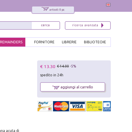
articoli: 0 pz.
REMAINDERS
FORNITORE
LIBRERIE
BIBLIOTECHE
x
€ 13.30
€ 14.00
-5%
Interessato ai nostri libri?
spedito in 24h
Allora iscriviti alla nostra newsletter!
Sarai informato delle nostre novità, potrai
aggiungi al carrello
comunque cancellarti quando desideri.
modulo di iscrizione
nna acuta di