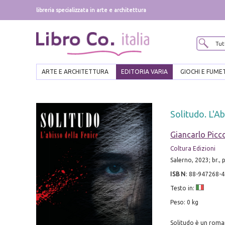
libreria specializzata in arte e architettura
ARTE E ARCHITETTURA
EDITORIA VARIA
GIOCHI E FUME
Solitudo. L'Ab
Giancarlo Picc
Coltura Edizioni
Salerno, 2023; br., 
ISBN
:
88-947268-4
Testo in:
Peso: 0 kg
Solitudo è un roman