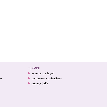
TERMINI
avvertenze legali
ne
condizioni contrattuali
privacy (pdf)