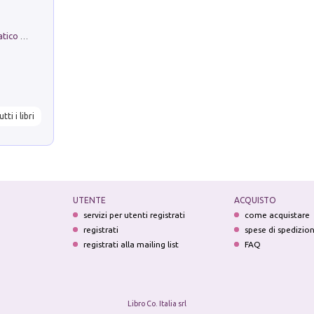
La comparsa. Perché il partito democratico non è mai nato
utti i libri
UTENTE
ACQUISTO
servizi per utenti registrati
come acquistare
registrati
spese di spedizio
registrati alla mailing list
FAQ
Libro Co. Italia srl