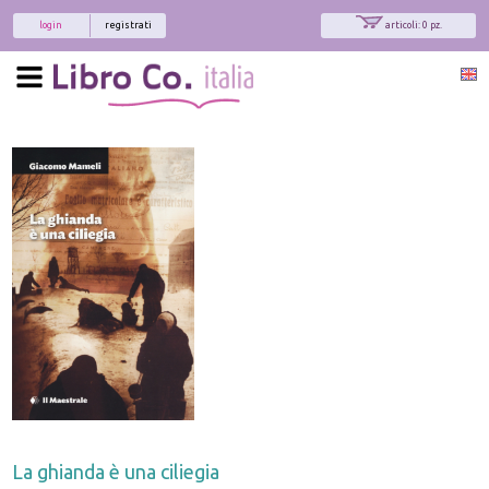
login
registrati
articoli: 0 pz.
La ghianda è una ciliegia