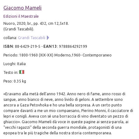
Giacomo Mameli
Edizioni il Maestrale
Nuoro, 2020; br., pp. 432, cm 12,5x18.
(Grandi Tascabili).
collana:
Grandi Tascabili
ISBN
:
88-6429-219-5
-
EAN13
:
9788864292199
Periodo: 1800-1960 (XIX-XX) Moderno,1960- Contemporaneo
Luoghi: Italia
Testo in:
Peso: 0.35 kg
«Eravamo alla metà dell'anno 1942. Anno nero di fame, anno rosso di
sangue, anno bianco di neve, anno livido di geloni. A settembre sono
ancora a Gaza Petovhoka e ho una bella sorpresa. A un certo punto
compare davanti a me un mio compaesano, Pierino Monni, il cacciatore di
lepri e conigli. Aveva con sé una borraccia di vino diventato un pezzo di
ghiaccio». Giacomo Mameli dà voce in queste pagine ai senza-parola, ai
"vecchi ragazzi" della seconda guerra mondiale, protagonisti di una
epopea tra le più tragiche della nostra storia contemporanea.