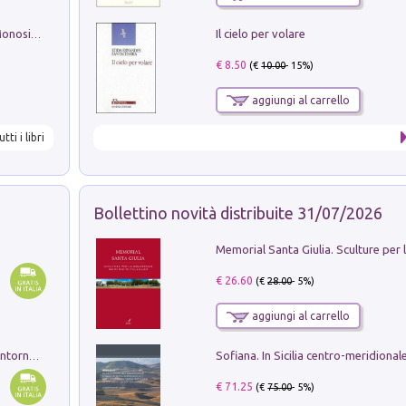
Il cielo per volare
La seduzione del gusto con Pipero & Monosilio
€ 8.50
(€
10.00
- 15%)
aggiungi al carrello
utti i libri
Bollettino novità distribuite 31/07/2026
€ 26.60
(€
28.00
- 5%)
aggiungi al carrello
Ruderi delle ville Romano Sabine nei dintorni di Poggio Mirteto. Illustrati dal dott.re prof.re cav.re Ercole Nardi regio ispettore degli scavi e monumenti. Anno 1885. Tavole e studio. Con 25 tavole fuori testo in cartella editoriale
€ 71.25
(€
75.00
- 5%)