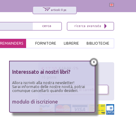
articoli: 0 pz.
REMAINDERS
FORNITORE
LIBRERIE
BIBLIOTECHE
x
€ 17.10
€ 18.00
-5%
Interessato ai nostri libri?
10 giorni
Allora iscriviti alla nostra newsletter!
Sarai informato delle nostre novità, potrai
aggiungi al carrello
comunque cancellarti quando desideri.
modulo di iscrizione