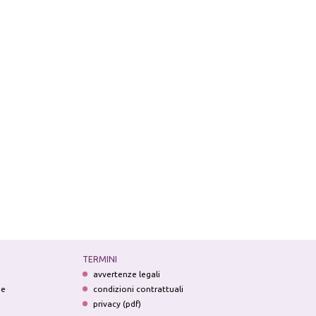
TERMINI
avvertenze legali
ne
condizioni contrattuali
privacy (pdf)