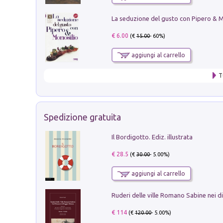
€ 6.00
(€
15.00
- 60%)
aggiungi al carrello
T
Spedizione gratuita
Il Bordigotto. Ediz. illustrata
€ 28.5
(€
30.00
- 5.00%)
aggiungi al carrello
€ 114
(€
120.00
- 5.00%)