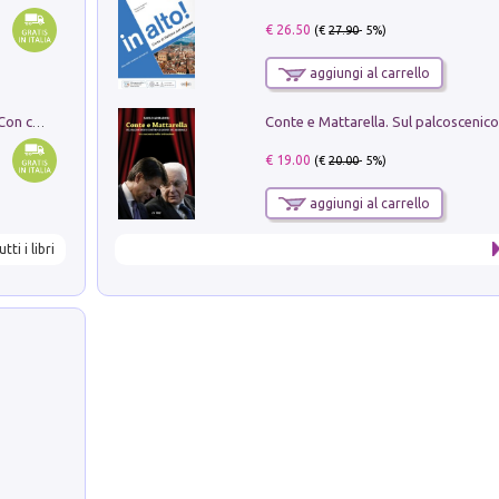
€ 26.50
(€
27.90
- 5%)
aggiungi al carrello
I monumenti funerari del Lazio antico. Con cartella con tavole
€ 19.00
(€
20.00
- 5%)
aggiungi al carrello
utti i libri