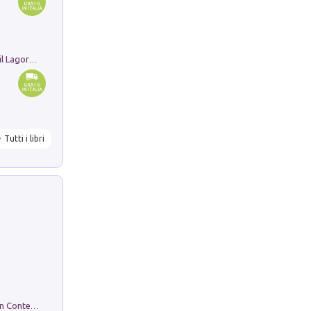
Pastori. Sguardi contemporanei tra il Lagorai e la pianura. Ediz. illustrata
Tutti i libri
in alto! Livello A1. Con CD-Audio. Con Contenuto digitale per accesso on line