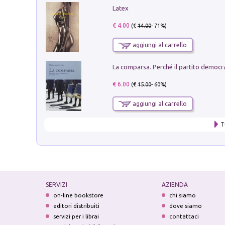
Latex
€ 4.00
(€
14.00
- 71%)
aggiungi al carrello
€ 6.00
(€
15.00
- 60%)
aggiungi al carrello
T
SERVIZI
AZIENDA
on-line bookstore
chi siamo
editori distribuiti
dove siamo
servizi per i librai
contattaci