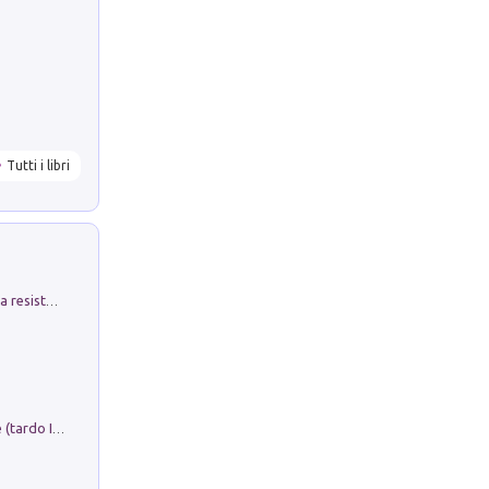
Tutti i libri
Memorial Santa Giulia. Sculture per la resistenza Monchio di Palagano
Sofiana. In Sicilia centro-meridionale (tardo III-metà IX secolo d.C.): dall'agro-town tardo-imperiale al villaggio medio-bizantino. Nuova ediz.