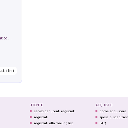
La comparsa. Perché il partito democratico non è mai nato
utti i libri
UTENTE
ACQUISTO
servizi per utenti registrati
come acquistare
registrati
spese di spedizio
registrati alla mailing list
FAQ