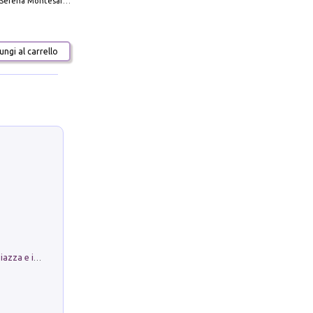
Serena Montesarchio
ngi al carrello
Luoghi Magici di Bologna. Vol. 1: la Piazza e i Suoi Simboli Segreti