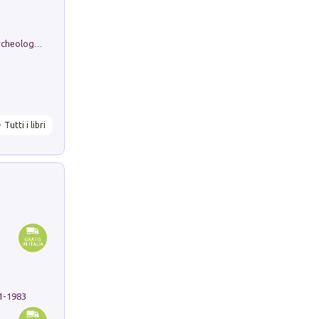
Dos dell'Arca. Quattro millenni tra archeologia e arte rupestre in Valle Camonica (Sito UNESCO n. 94). Scavi e ricerche 2016/2023
Tutti i libri
91-1983