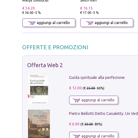
Marija Gimbutas
Smith Keri
€ 34.20
€ 16.15
€ 36.00 -5 %
€ 17.00 -5 %
aggiungi al carrello
aggiungi al carrello
OFFERTE E PROMOZIONI
Offerta Web 2
Guida spirituale alla perfezione
€ 12.00
(€
35.00
- 66%)
aggiungi al carrello
€ 6.00
(€
30.00
- 80%)
aggiungi al carrello