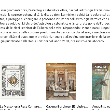
 insegnamenti orali, l'astrologia cabalistica offre, più dell'astrologia tradizionale,
scio, le segrete potenzialità, le disposizioni karmiche, i debiti da regolare sul p
tre, si prefigge di coniugare le profonde intuizioni dell'astrologia karmica con i
ologia evolutiva. Il fulcro dell'astrologia cabalistica è l'interpretazione dell'orosc
ressi dalle dieci Sephirot dell'Albero della Vita. Disponendo i Pianeti natali lungo
tico, a seconda della colonna predominante per carico planetario, si mettono in l
 personalità e si tracciano le previsioni, riguardo all'evoluzione interiore, della p
già pubblicato dalla Xenia Edizioni nell'anno 2000, ora rivisto e rielaborato.
La Massoneria Resa Comprensibile ai Suoi Adepti. Vol. 3: il Maestro.
Galleria Borghese. [English edition]