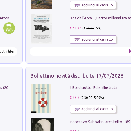
aggiungi al carrello
Ruderi delle ville Romano Sabine nei dintorni di Poggio Mirteto. Illustrati dal dott.re prof.re cav.re Ercole Nardi regio ispettore degli scavi e monumenti. Anno 1885
€ 61.75
(€
65.00
- 5%)
aggiungi al carrello
utti i libri
Bollettino novità distribuite 17/07/2026
Il Bordigotto. Ediz. illustrata
Dromos. Libro periodico di architettura. (2026). Vol. 15: Post-model
€ 28.5
(€
30.00
- 5.00%)
aggiungi al carrello
Innocenzo Sabbatini architetto. 18