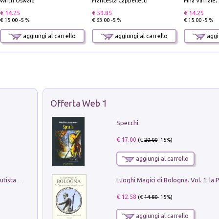
Wirth Oswald
Francesca Cappelletti
Pina Varriale; 
€ 14.25
€ 59.85
€ 14.25
€ 15.00 -5 %
€ 63.00 -5 %
€ 15.00 -5 %
aggiungi al carrello
aggiungi al carrello
aggiu
Offerta Web 1
Specchi
€ 17.00
(€
20.00
- 15%)
aggiungi al carrello
Pietro Bellotti Detto Canaletty. Un Vedutista Veneziano nella Francia dell'Ancien Régime
€ 12.58
(€
14.80
- 15%)
aggiungi al carrello