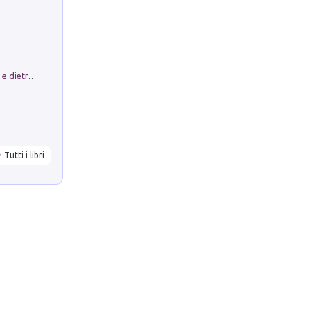
Conte e Mattarella. Sul palcoscenico e dietro le quinte del Quirinale. Un racconto sulle istituzioni
Tutti i libri