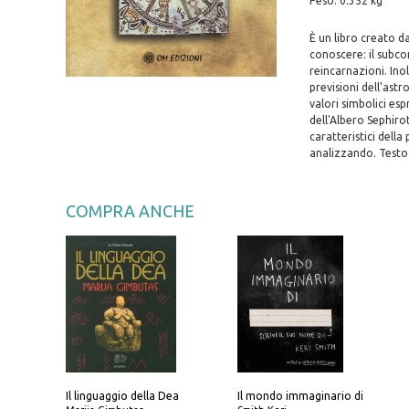
Peso: 0.352 kg
È un libro creato da
conoscere: il subcon
reincarnazioni. Inol
previsioni dell'astr
valori simbolici esp
dell'Albero Sephiro
caratteristici della
analizzando. Testo 
COMPRA ANCHE
Il linguaggio della Dea
Il mondo immaginario di