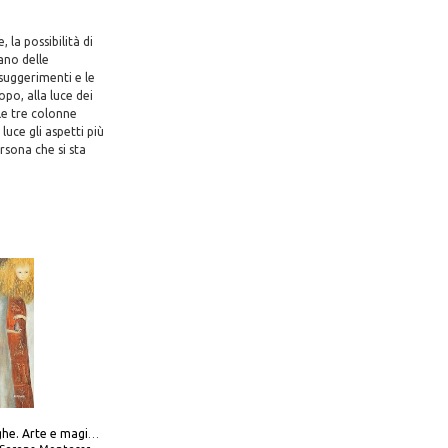
 la possibilità di
iano delle
 suggerimenti e le
opo, alla luce dei
 le tre colonne
uce gli aspetti più
ersona che si sta
Amabili streghe. Arte e magie di Leonora Carrington e Remedios Varo