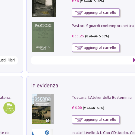
€ 38
(€
40.00
- 5.00%)
aggiungi al carrello
€ 33.25
(€
35.00
- 5.00%)
aggiungi al carrello
utti i libri
In evidenza
Toscana. L'Atelier della Bestemmia
L'orientalizzante a Capua. Contesti e materiali dagli scavi di Werner Johannowsky nella necropoli di Fornaci. Nuova ediz.
€ 6.00
(€
15.00
- 60%)
aggiungi al carrello
Ricerche dei dottorandi in storia dell'arte della Sapienza