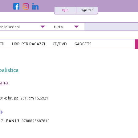
login
registrati
TTI
LIBRI PER RAGAZZI
CD/DVD
GADGETS
alistica
iana
014; br., pp. 261, cm 15,5x21.
-7
-
EAN13
:
9788895687810