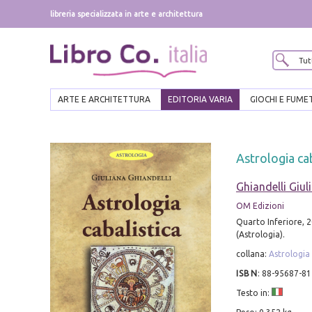
libreria specializzata in arte e architettura
ARTE E ARCHITETTURA
EDITORIA VARIA
GIOCHI E FUME
Astrologia cab
Ghiandelli Giul
OM Edizioni
Quarto Inferiore, 2
(Astrologia).
collana:
Astrologia
ISBN
:
88-95687-81
Testo in: