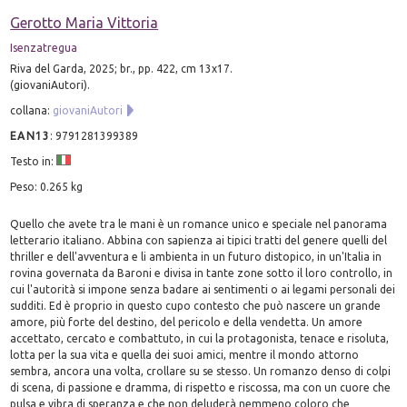
Gerotto Maria Vittoria
Isenzatregua
Riva del Garda, 2025; br., pp. 422, cm 13x17.
(giovaniAutori).
collana:
giovaniAutori
EAN13
:
9791281399389
Testo in:
Peso: 0.265 kg
Quello che avete tra le mani è un romance unico e speciale nel panorama
letterario italiano. Abbina con sapienza ai tipici tratti del genere quelli del
thriller e dell'avventura e li ambienta in un futuro distopico, in un'Italia in
rovina governata da Baroni e divisa in tante zone sotto il loro controllo, in
cui l'autorità si impone senza badare ai sentimenti o ai legami personali dei
sudditi. Ed è proprio in questo cupo contesto che può nascere un grande
amore, più forte del destino, del pericolo e della vendetta. Un amore
accettato, cercato e combattuto, in cui la protagonista, tenace e risoluta,
lotta per la sua vita e quella dei suoi amici, mentre il mondo attorno
sembra, ancora una volta, crollare su se stesso. Un romanzo denso di colpi
di scena, di passione e dramma, di rispetto e riscossa, ma con un cuore che
pulsa e vibra di speranza e che non deluderà nemmeno coloro che