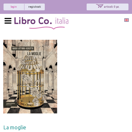
login
registrati
articoli: 0 pz.
La moglie