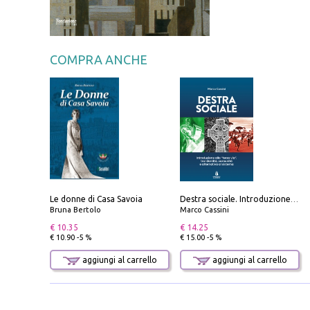
COMPRA ANCHE
Le donne di Casa Savoia
Destra sociale. Introduzione alla «terza via», tra identità, comunità e alternativa al sistema
Bruna Bertolo
Marco Cassini
€ 10.35
€ 14.25
€ 10.90 -5 %
€ 15.00 -5 %
aggiungi al carrello
aggiungi al carrello