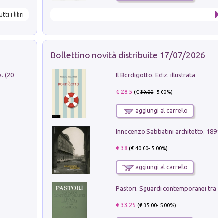
utti i libri
Bollettino novità distribuite 17/07/2026
Il Bordigotto. Ediz. illustrata
Dromos. Libro periodico di architettura. (2026). Vol. 15: Post-model
€ 28.5
(€
30.00
- 5.00%)
aggiungi al carrello
Innocenzo Sabbatini architetto. 18
€ 38
(€
40.00
- 5.00%)
aggiungi al carrello
€ 33.25
(€
35.00
- 5.00%)