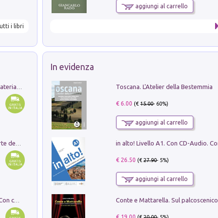
aggiungi al carrello
utti i libri
In evidenza
Toscana. L'Atelier della Bestemmia
L'orientalizzante a Capua. Contesti e materiali dagli scavi di Werner Johannowsky nella necropoli di Fornaci. Nuova ediz.
€ 6.00
(€
15.00
- 60%)
aggiungi al carrello
Ricerche dei dottorandi in storia dell'arte della Sapienza
€ 26.50
(€
27.90
- 5%)
aggiungi al carrello
I monumenti funerari del Lazio antico. Con cartella con tavole
€ 19.00
(€
20.00
- 5%)