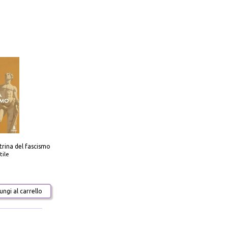
trina del fascismo
tile
ngi al carrello