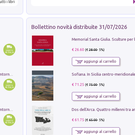
utti i libri
Bollettino novità distribuite 31/07/2026
€ 26.60
(€
28.00
- 5%)
aggiungi al carrello
Ruderi delle ville Romano Sabine nei dintorni di Poggio Mirteto. Illustrati dal dott.re prof.re cav.re Ercole Nardi regio ispettore degli scavi e monumenti. Anno 1885. Tavole e studio. Con 25 tavole fuori testo in cartella editoriale
€ 71.25
(€
75.00
- 5%)
aggiungi al carrello
Ruderi delle ville Romano Sabine nei dintorni di Poggio Mirteto. Illustrati dal dott.re prof.re cav.re Ercole Nardi regio ispettore degli scavi e monumenti. Anno 1885
€ 61.75
(€
65.00
- 5%)
aggiungi al carrello