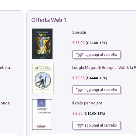
Offerta Web 1
Specchi
€ 17.00
(€
20.00
- 15%)
aggiungi al carrello
Pietro Bellotti Detto Canaletty. Un Vedutista Veneziano nella Francia dell'Ancien Régime
€ 12.58
(€
14.80
- 15%)
aggiungi al carrello
Il cielo per volare
La seduzione del gusto con Pipero & Monosilio
€ 8.50
(€
10.00
- 15%)
aggiungi al carrello