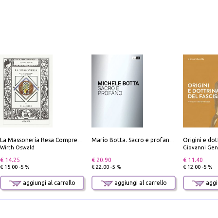
Origini e dot
La Massoneria Resa Comprensibile ai Suoi Adepti. Vol. 3: il Maestro.
Mario Botta. Sacro e profano-Sacred and profane
Wirth Oswald
Giovanni Gen
€ 14.25
€ 20.90
€ 11.40
€ 15.00 -5 %
€ 22.00 -5 %
€ 12.00 -5 %
aggiungi al carrello
aggiungi al carrello
aggiu