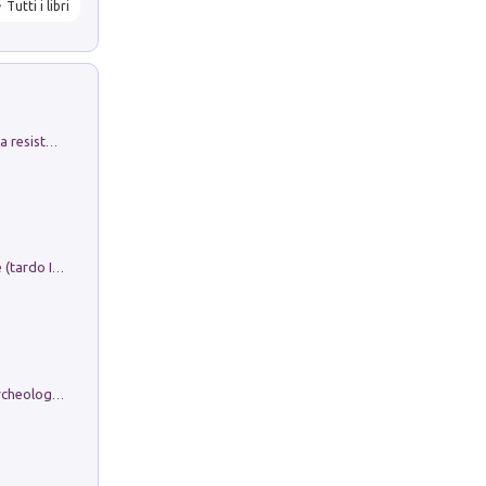
Tutti i libri
Memorial Santa Giulia. Sculture per la resistenza Monchio di Palagano
Sofiana. In Sicilia centro-meridionale (tardo III-metà IX secolo d.C.): dall'agro-town tardo-imperiale al villaggio medio-bizantino. Nuova ediz.
Dos dell'Arca. Quattro millenni tra archeologia e arte rupestre in Valle Camonica (Sito UNESCO n. 94). Scavi e ricerche 2016/2023