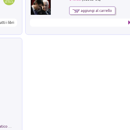
aggiungi al carrello
utti i libri
La comparsa. Perché il partito democratico non è mai nato