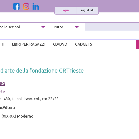
login
registrati
TTI
LIBRI PER RAGAZZI
CD/DVD
GADGETS
 d'arte della fondazione CRTrieste
teo
ste
. 480, ill. col., tavv. col., cm 22x28.
i,Pittura
0 (XIX-XX) Moderno