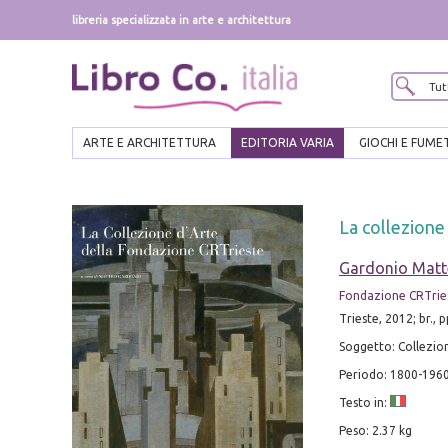
libreria specializzata in arte e architettura
ARTE E ARCHITETTURA
EDITORIA VARIA
GIOCHI E FUME
La collezione
Gardonio Mat
Fondazione CRTrie
Trieste, 2012; br., pp
Soggetto: Collezion
Periodo: 1800-196
Testo in:
Peso: 2.37 kg