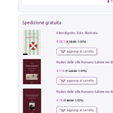
T
Spedizione gratuita
Il Bordigotto. Ediz. illustrata
€ 28.5
(€
30.00
- 5.00%)
aggiungi al carrello
€ 114
(€
120.00
- 5.00%)
aggiungi al carrello
€ 76
(€
80.00
- 5.00%)
aggiungi al carrello