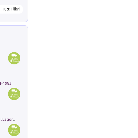
Tutti i libri
91-1983
Pastori. Sguardi contemporanei tra il Lagorai e la pianura. Ediz. illustrata