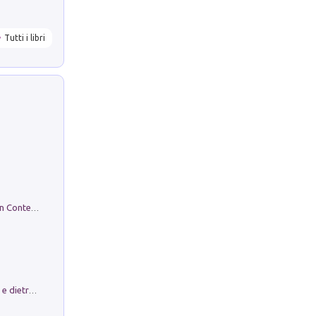
Tutti i libri
in alto! Livello A1. Con CD-Audio. Con Contenuto digitale per accesso on line
Conte e Mattarella. Sul palcoscenico e dietro le quinte del Quirinale. Un racconto sulle istituzioni