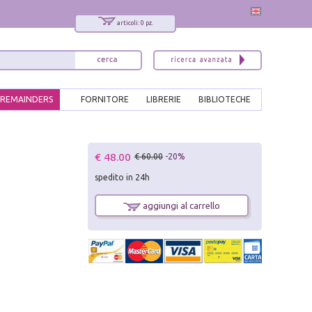
articoli: 0 pz.
REMAINDERS
FORNITORE
LIBRERIE
BIBLIOTECHE
x
€ 48.00
€ 60.00
-20%
Interessato ai nostri libri?
spedito in 24h
Allora iscriviti alla nostra newsletter!
Sarai informato delle nostre novità, potrai
aggiungi al carrello
comunque cancellarti quando desideri.
modulo di iscrizione