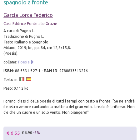
spagnolo a fronte
García Lorca Federico
Casa Editrice Ponte alle Grazie
A cura di Pugno L.
Traduzione di Pugno L.
Testo Italiano e Spagnolo.
Milano, 2019; br., pp. 84, cm 12,8x15,8.
(Poesia).
collana:
Poesia
ISBN
:
88-3331-327-1
-
EAN13
:
9788833313276
Testo in:
Peso: 0.112 kg
I grandi classici della poesia di tutti i tempi con testo a fronte. "Se ne andrà
il nostro amore cantando la mattina del gran volo. Il reale è il riflesso. Non
c'è che un cuore e un solo vento. Non piangere!"
€ 6.55
€ 6.90
-5%