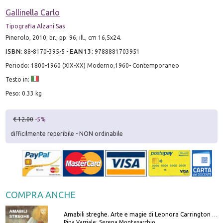
Gallinella Carlo
Tipografia Alzani Sas
Pinerolo, 2010; br., pp. 96, ill., cm 16,5x24.
ISBN
:
88-8170-395-5
-
EAN13
:
9788881703951
Periodo: 1800-1960 (XIX-XX) Moderno,1960- Contemporaneo
Testo in:
Peso: 0.33 kg
€ 12.00
-5%
difficilmente reperibile - NON ordinabile
COMPRA ANCHE
Amabili streghe. Arte e magie di Leonora Carrington e Remedios Varo
Pina Varriale; Serena Montesarchio