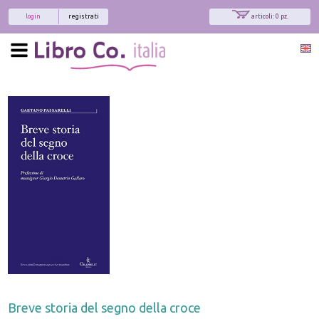
login
registrati
articoli: 0 pz.
x
Interessato ai nostri libri?
Allora iscriviti alla nostra newsletter!
Sarai informato delle nostre novità, potrai
comunque cancellarti quando desideri.
modulo di iscrizione
Breve storia del segno della croce