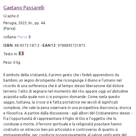
Gaetano Passarelli
Graphe.it
Perugia, 2023; br., pp. 44.
(Parva).
collana:
Parva
ISBN
:
88-9372-187-2
-
EAN13
:
9788893721875
Testo in:
Peso: 0 kg
Il simbolo della cristianità, il primo gesto che i fedeli apprendono da
bambini; un segno dirompente che ricongiunge il divino e l'umano nel
ricordo di una sofferenza che è al tempo stesso liberazione dal dolore
terreno: l'atto di segnarsi nel momento del rito appare oggi un'abitudine
acquisita sulla quale non ci si pongono domande. Come svela questo
saggio, tuttavia, la croce si è fatta portatrice nei secoli di significati
complessi, che vale la pena osservare in una prospettiva diacronica, storica
e filosofica. A partire dalla discussione - agli albori del Cristianesimo stesso -
fra l'opportunità di rappresentare il Figlio di Dio e l'oggetto che lo
condusse a morte, il fervore spirituale e la religiosità popolare hanno
costruito un intreccio ben più articolato e controverso di quanto si
immaginerebbe, per condurre progressivamente al valore unificante del