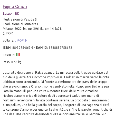
Fujino Omori
Edizioni BD
Illustrazioni di Yasuda S.
Traduzione di Bruniera F.
Milano, 2020; br., pp. 396, ill., cm 14,5x21.
(J-POP).
collana:
J-POP
ISBN
:
88-3275-867-9
-
EAN13
:
9788832758672
Testo in:
Peso: 0.56 kg
L'esercito del regno di Rakia avanza. La minaccia delle truppe guidate dal
dio della guerra Ares incombe improvvisa. I soldati in marcia verso la città
labirinto sono trentamila. Di fronte al rimbombare dei passi delle truppe
che si avvicinano, a Orario... non è cambiato nulla. «Lasciamo Bell e la sua
Familia tranquilli per una volta.» Mentre fuori dalle mura cittadine
riecheggiano le grida di dolore degli aggressori caduti per mano di
fortissimi avventurieri, la vita continua serena. La proposta di matrimonio
di un pallum, una bella guardia del corpo, il segreto di una ragazza di città,
la canzone d'amore per una certa divinità... e infine le parole romantiche di
una dea. Una raccolta di episodi di vita quotidiana tra Dei e Bambini. «lo