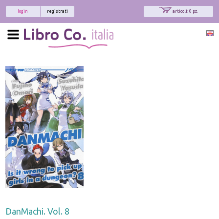
login
registrati
articoli: 0 pz.
DanMachi. Vol. 8