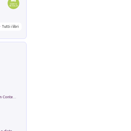
Tutti i libri
in alto! Livello A1. Con CD-Audio. Con Contenuto digitale per accesso on line