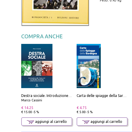
Peso: 0.43 kg
COMPRA ANCHE
Destra sociale. Introduzione alla «terza via», tra identità, comunità e alternativa al sistema
Carta delle spiagge della Sardegna. Con custodia
Marco Cassini
€ 14.25
€ 4.75
€ 15.00 -5 %
€ 5.00 -5 %
aggiungi al carrello
aggiungi al carrello