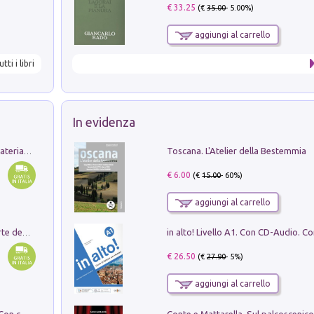
€ 33.25
(€
35.00
- 5.00%)
aggiungi al carrello
utti i libri
In evidenza
Toscana. L'Atelier della Bestemmia
L'orientalizzante a Capua. Contesti e materiali dagli scavi di Werner Johannowsky nella necropoli di Fornaci. Nuova ediz.
€ 6.00
(€
15.00
- 60%)
aggiungi al carrello
Ricerche dei dottorandi in storia dell'arte della Sapienza
€ 26.50
(€
27.90
- 5%)
aggiungi al carrello