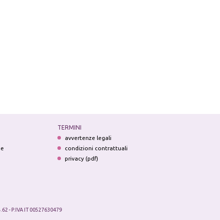
TERMINI
avvertenze legali
ne
condizioni contrattuali
privacy (pdf)
.62 - P.IVA IT 00527630479