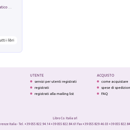
La comparsa. Perché il partito democratico non è mai nato
utti i libri
UTENTE
ACQUISTO
servizi per utenti registrati
come acquistare
registrati
spese di spedizio
registrati alla mailing list
FAQ
Libro Co. Italia srl
irenze Italia - Tel. +39 055 822.94.14 +39 055 822.84.61 Fax +39 055 829.46.03 +39 055 822.84