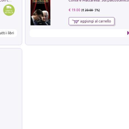
I monumenti funerari del Lazio antico. Con cartella con tavole
€ 19.00
(€
20.00
- 5%)
aggiungi al carrello
utti i libri