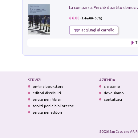
€ 6.00
(€
15.00
- 60%)
aggiungi al carrello
T
SERVIZI
AZIENDA
on-line bookstore
chi siamo
editori distribuiti
dove siamo
servizi per i librai
contattaci
servizi per le biblioteche
servizi per editori
50026 San Casciano V.P. F