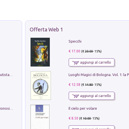
Offerta Web 1
Specchi
€ 17.00
(€
20.00
- 15%)
aggiungi al carrello
Pietro Bellotti Detto Canaletty. Un Vedutista Veneziano nella Francia dell'Ancien Régime
€ 12.58
(€
14.80
- 15%)
aggiungi al carrello
Il cielo per volare
La seduzione del gusto con Pipero & Monosilio
€ 8.50
(€
10.00
- 15%)