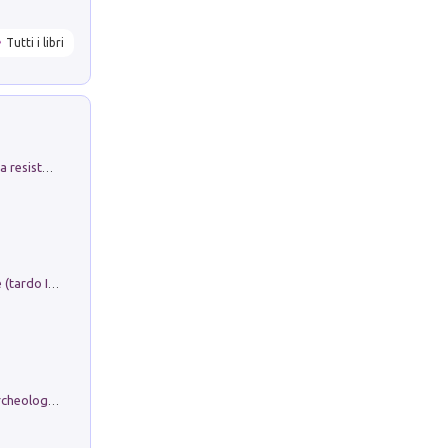
Tutti i libri
Memorial Santa Giulia. Sculture per la resistenza Monchio di Palagano
Sofiana. In Sicilia centro-meridionale (tardo III-metà IX secolo d.C.): dall'agro-town tardo-imperiale al villaggio medio-bizantino. Nuova ediz.
Dos dell'Arca. Quattro millenni tra archeologia e arte rupestre in Valle Camonica (Sito UNESCO n. 94). Scavi e ricerche 2016/2023