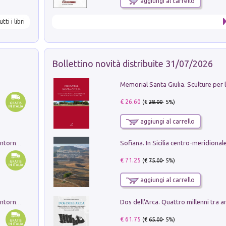
aggiungi al carrello
utti i libri
Bollettino novità distribuite 31/07/2026
€ 26.60
(€
28.00
- 5%)
aggiungi al carrello
Ruderi delle ville Romano Sabine nei dintorni di Poggio Mirteto. Illustrati dal dott.re prof.re cav.re Ercole Nardi regio ispettore degli scavi e monumenti. Anno 1885. Tavole e studio. Con 25 tavole fuori testo in cartella editoriale
€ 71.25
(€
75.00
- 5%)
aggiungi al carrello
Ruderi delle ville Romano Sabine nei dintorni di Poggio Mirteto. Illustrati dal dott.re prof.re cav.re Ercole Nardi regio ispettore degli scavi e monumenti. Anno 1885
€ 61.75
(€
65.00
- 5%)