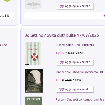
aggiungi al carrello
utti i libri
Bollettino novità distribuite 17/07/2026
Il Bordigotto. Ediz. illustrata
Dromos. Libro periodico di architettura. (2026). Vol. 15: Post-model
€ 28.5
(€
30.00
- 5.00%)
aggiungi al carrello
Innocenzo Sabbatini architetto. 18
€ 38
(€
40.00
- 5.00%)
aggiungi al carrello