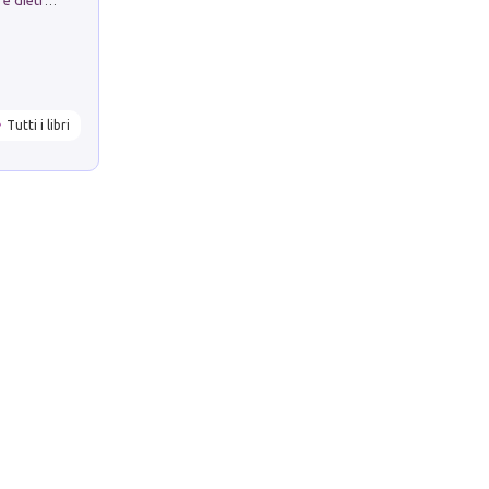
Conte e Mattarella. Sul palcoscenico e dietro le quinte del Quirinale. Un racconto sulle istituzioni
Tutti i libri