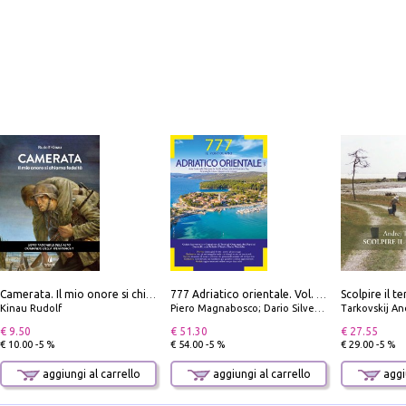
Camerata. Il mio onore si chiama fedeltà
777 Adriatico orientale. Vol. 1: Istria, Costa della Dalmazia da Smrika a Zara, Isole del Quarnaro, Pag, Arcipelaghi di Zara, Sibenico e Incoronate
Kinau Rudolf
Piero Magnabosco; Dario Silvestro; Marco Sbrizzi
Tarkovskij An
€ 9.50
€ 51.30
€ 27.55
€ 10.00 -5 %
€ 54.00 -5 %
€ 29.00 -5 %
aggiungi al carrello
aggiungi al carrello
aggiu