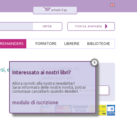
articoli: 0 pz.
REMAINDERS
FORNITORE
LIBRERIE
BIBLIOTECHE
x
€ 16.19
si, etiopi
€ 17.04
-5%
Interessato ai nostri libri?
spedito in 2/3 sett.
Allora iscriviti alla nostra newsletter!
Sarai informato delle nostre novità, potrai
aggiungi al carrello
comunque cancellarti quando desideri.
modulo di iscrizione