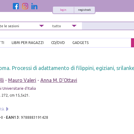
login
registrati
TTI
LIBRI PER RAGAZZI
CD/DVD
GADGETS
ma. Processi di adattamento di filippini, egiziani, srilanke
li
-
Mauro Valeri
-
Anna M. D'Ottavi
i Universitarie d'Italia
. 272, cm 15,5x21.
tà.
-0
-
EAN13
:
9788883191428