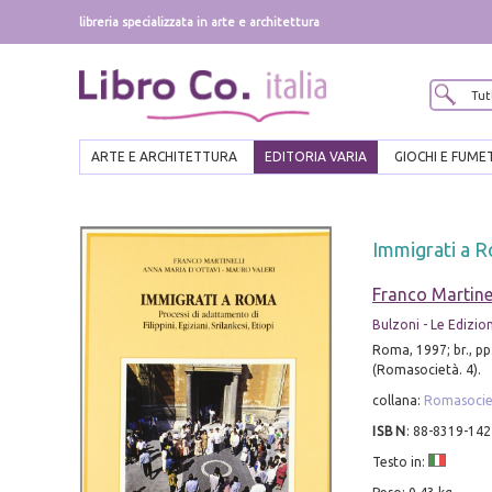
libreria specializzata in arte e architettura
ARTE E ARCHITETTURA
EDITORIA VARIA
GIOCHI E FUME
Immigrati a Ro
Franco Martinel
Bulzoni - Le Edizion
Roma, 1997; br., pp
(Romasocietà. 4).
collana:
Romasocie
ISBN
:
88-8319-142
Testo in: