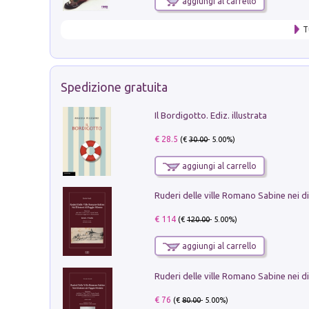
aggiungi al carrello
T
Spedizione gratuita
Il Bordigotto. Ediz. illustrata
€ 28.5
(€
30.00
- 5.00%)
aggiungi al carrello
€ 114
(€
120.00
- 5.00%)
aggiungi al carrello
€ 76
(€
80.00
- 5.00%)