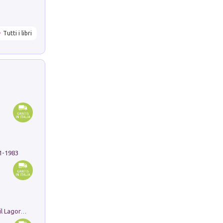
Tutti i libri
91-1983
Pastori. Sguardi contemporanei tra il Lagorai e la pianura. Ediz. illustrata