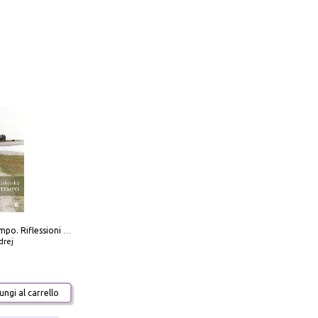
Scolpire il tempo. Riflessioni sul cinema.
drej
ngi al carrello