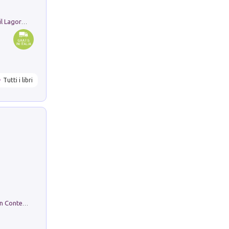
Pastori. Sguardi contemporanei tra il Lagorai e la pianura. Ediz. illustrata
Tutti i libri
in alto! Livello A1. Con CD-Audio. Con Contenuto digitale per accesso on line