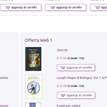
aggiungi al carrello
aggiungi al carrello
aggiu
Offerta Web 1
Specchi
€ 17.00
(€
20.00
- 15%)
aggiungi al carrello
Pietro Bellotti Detto Canaletty. Un Vedutista Veneziano nella Francia dell'Ancien Régime
€ 12.58
(€
14.80
- 15%)
aggiungi al carrello
Il cielo per volare
La seduzione del gusto con Pipero & Monosilio