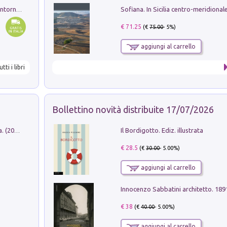
Ruderi delle ville Romano Sabine nei dintorni di Poggio Mirteto. Illustrati dal dott.re prof.re cav.re Ercole Nardi regio ispettore degli scavi e monumenti. Anno 1885
€ 71.25
(€
75.00
- 5%)
aggiungi al carrello
utti i libri
Bollettino novità distribuite 17/07/2026
Il Bordigotto. Ediz. illustrata
Dromos. Libro periodico di architettura. (2026). Vol. 15: Post-model
€ 28.5
(€
30.00
- 5.00%)
aggiungi al carrello
Innocenzo Sabbatini architetto. 18
€ 38
(€
40.00
- 5.00%)
aggiungi al carrello