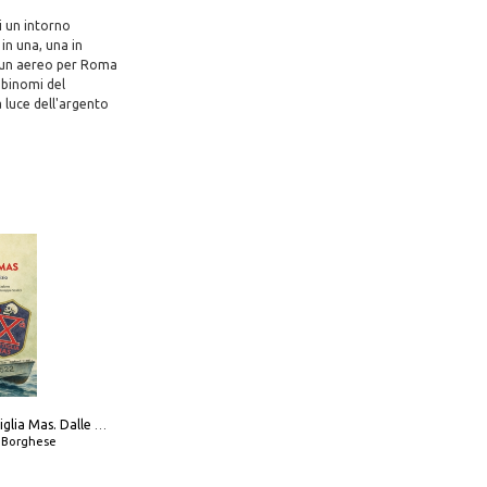
i un intorno
in una, una in
u un aereo per Roma
 binomi del
a luce dell'argento
Decima flottiglia Mas. Dalle origini all'armistizio
o Borghese