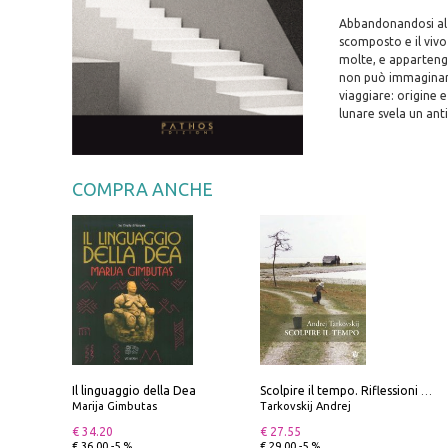
Abbandonandosi al f
scomposto e il vivo
molte, e appartengo
non può immaginare 
viaggiare: origine e
lunare svela un ant
COMPRA ANCHE
Il linguaggio della Dea
Scolpire il tempo. Riflessioni sul cinema.
Marija Gimbutas
Tarkovskij Andrej
€ 34.20
€ 27.55
€ 36.00 -5 %
€ 29.00 -5 %