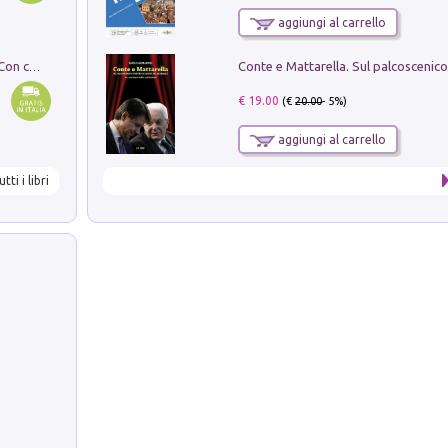
aggiungi al carrello
I monumenti funerari del Lazio antico. Con cartella con tavole
€ 19.00
(€
20.00
- 5%)
aggiungi al carrello
utti i libri