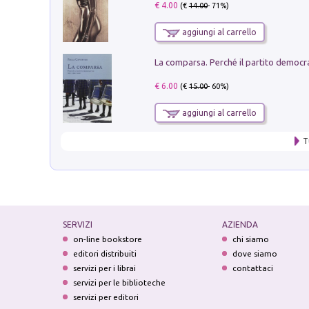
€ 4.00
(€
14.00
- 71%)
aggiungi al carrello
€ 6.00
(€
15.00
- 60%)
aggiungi al carrello
T
SERVIZI
AZIENDA
on-line bookstore
chi siamo
editori distribuiti
dove siamo
servizi per i librai
contattaci
servizi per le biblioteche
servizi per editori