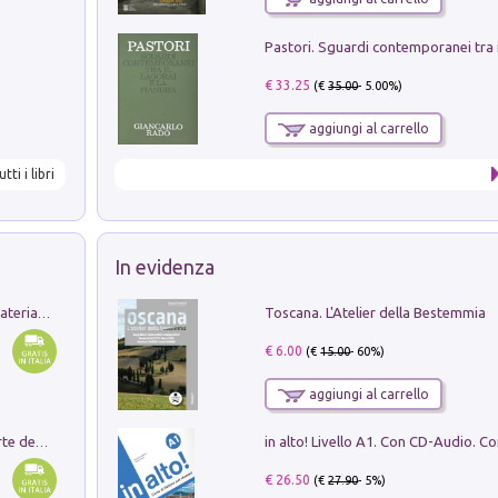
€ 33.25
(€
35.00
- 5.00%)
aggiungi al carrello
utti i libri
In evidenza
Toscana. L'Atelier della Bestemmia
L'orientalizzante a Capua. Contesti e materiali dagli scavi di Werner Johannowsky nella necropoli di Fornaci. Nuova ediz.
€ 6.00
(€
15.00
- 60%)
aggiungi al carrello
Ricerche dei dottorandi in storia dell'arte della Sapienza
€ 26.50
(€
27.90
- 5%)