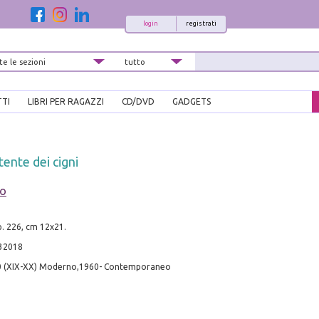
login
registrati
TTI
LIBRI PER RAGAZZI
CD/DVD
GADGETS
stente dei cigni
zo
pp. 226, cm 12x21.
32018
0 (XIX-XX) Moderno,1960- Contemporaneo