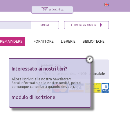
articoli: 0 pz.
REMAINDERS
FORNITORE
LIBRERIE
BIBLIOTECHE
x
€ 16.00
-5%
Interessato ai nostri libri?
difficilmente reperibile - NON ordinabile
Allora iscriviti alla nostra newsletter!
Sarai informato delle nostre novità, potrai
comunque cancellarti quando desideri.
modulo di iscrizione