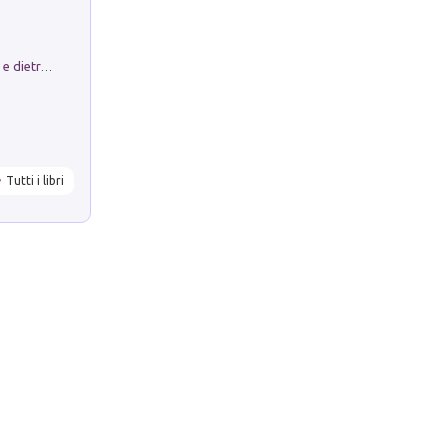
Conte e Mattarella. Sul palcoscenico e dietro le quinte del Quirinale. Un racconto sulle istituzioni
Tutti i libri