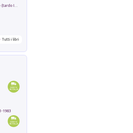
Sofiana. In Sicilia centro-meridionale (tardo III-metà IX secolo d.C.): dall'agro-town tardo-imperiale al villaggio medio-bizantino. Nuova ediz.
Tutti i libri
91-1983