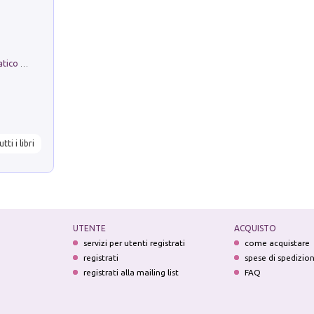
La comparsa. Perché il partito democratico non è mai nato
utti i libri
UTENTE
ACQUISTO
servizi per utenti registrati
come acquistare
registrati
spese di spedizio
registrati alla mailing list
FAQ