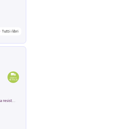
Tutti i libri
Memorial Santa Giulia. Sculture per la resistenza Monchio di Palagano