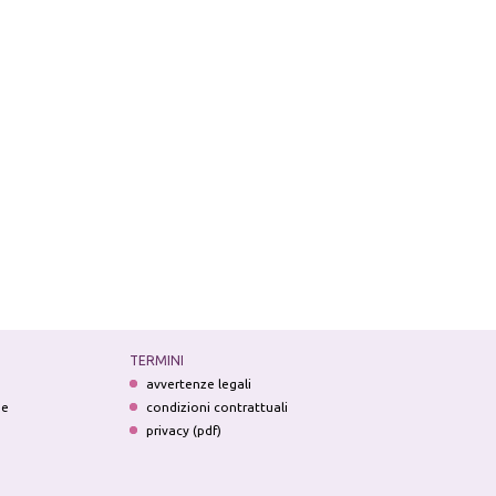
TERMINI
avvertenze legali
ne
condizioni contrattuali
privacy (pdf)