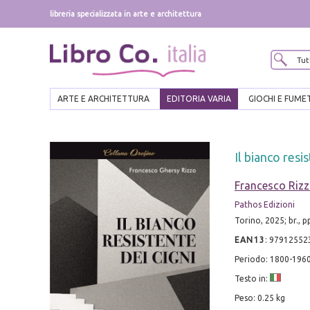
libreria specializzata in arte e architettura
ARTE E ARCHITETTURA
EDITORIA VARIA
GIOCHI E FUME
Il bianco resi
Francesco Riz
Pathos Edizioni
Torino, 2025; br., 
EAN13
:
97912552
Periodo: 1800-196
Testo in:
Peso: 0.25 kg