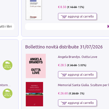
€ 8.50
(€
10.00
- 15%)
aggiungi al carrello
utti i libri
Bollettino novità distribuite 31/07/2026
Angela Brandys. Outta Love
€ 28.5
(€
30.00
- 5.00%)
aggiungi al carrello
Ruderi delle ville Romano Sabine nei dintorni di Poggio Mirteto. Illustrati dal dott.re prof.re cav.re Ercole Nardi regio ispettore degli scavi e monumenti. Anno 1885. Tavole e studio. Con 25 tavole fuori testo in cartella editoriale
€ 26.60
(€
28.00
- 5%)
aggiungi al carrello