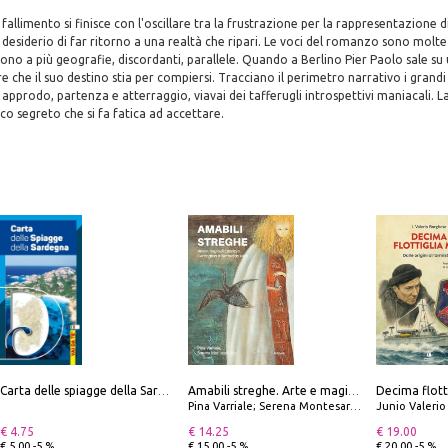
allimento si finisce con l'oscillare tra la frustrazione per la rappresentazione d
 desiderio di far ritorno a una realtà che ripari. Le voci del romanzo sono molte 
no a più geografie, discordanti, parallele. Quando a Berlino Pier Paolo sale s
che il suo destino stia per compiersi. Tracciano il perimetro narrativo i grandi
 approdo, partenza e atterraggio, viavai dei tafferugli introspettivi maniacali. L
ico segreto che si fa fatica ad accettare.
Carta delle spiagge della Sardegna. Con custodia
Amabili streghe. Arte e magie di Leonora Carrington e Remedios Varo
Pina Varriale; Serena Montesarchio
Junio Valeri
€ 4.75
€ 14.25
€ 19.00
€ 5.00 -5 %
€ 15.00 -5 %
€ 20.00 -5 %