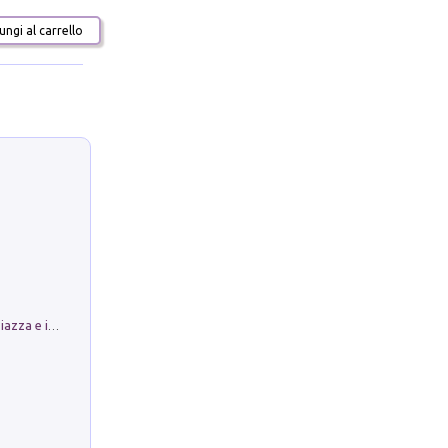
ngi al carrello
Luoghi Magici di Bologna. Vol. 1: la Piazza e i Suoi Simboli Segreti