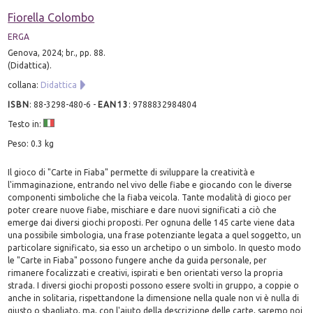
Fiorella Colombo
ERGA
Genova, 2024; br., pp. 88.
(Didattica).
collana:
Didattica
ISBN
:
88-3298-480-6
-
EAN13
:
9788832984804
Testo in:
Peso: 0.3 kg
Il gioco di "Carte in Fiaba" permette di sviluppare la creatività e
l'immaginazione, entrando nel vivo delle fiabe e giocando con le diverse
componenti simboliche che la fiaba veicola. Tante modalità di gioco per
poter creare nuove fiabe, mischiare e dare nuovi significati a ciò che
emerge dai diversi giochi proposti. Per ognuna delle 145 carte viene data
una possibile simbologia, una frase potenziante legata a quel soggetto, un
particolare significato, sia esso un archetipo o un simbolo. In questo modo
le "Carte in Fiaba" possono fungere anche da guida personale, per
rimanere focalizzati e creativi, ispirati e ben orientati verso la propria
strada. I diversi giochi proposti possono essere svolti in gruppo, a coppie o
anche in solitaria, rispettandone la dimensione nella quale non vi è nulla di
giusto o sbagliato, ma, con l'aiuto della descrizione delle carte, saremo noi