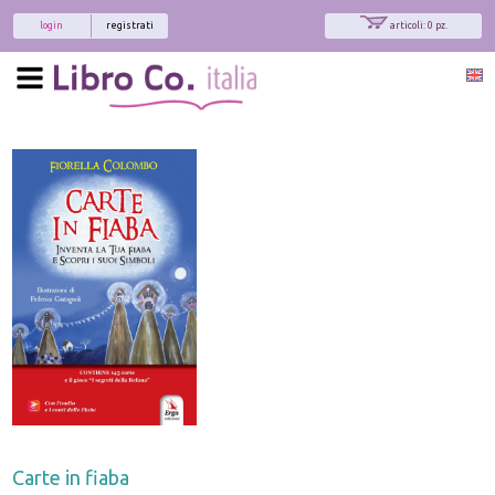
login
registrati
articoli: 0 pz.
x
Interessato ai nostri libri?
Allora iscriviti alla nostra newsletter!
Sarai informato delle nostre novità, potrai
comunque cancellarti quando desideri.
modulo di iscrizione
Carte in fiaba