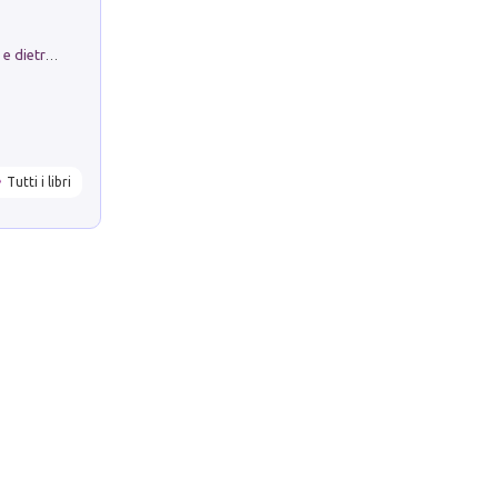
Conte e Mattarella. Sul palcoscenico e dietro le quinte del Quirinale. Un racconto sulle istituzioni
Tutti i libri