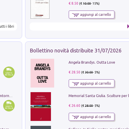
€ 8.50
(€
10.00
- 15%)
aggiungi al carrello
utti i libri
Bollettino novità distribuite 31/07/2026
Angela Brandys. Outta Love
€ 28.50
(€
30.00
- 5%)
aggiungi al carrello
Ruderi delle ville Romano Sabine nei dintorni di Poggio Mirteto. Illustrati dal dott.re prof.re cav.re Ercole Nardi regio ispettore degli scavi e monumenti. Anno 1885. Tavole e studio. Con 25 tavole fuori testo in cartella editoriale
€ 26.60
(€
28.00
- 5%)
aggiungi al carrello