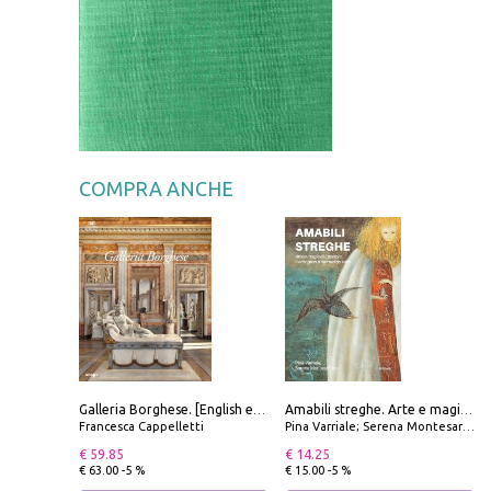
COMPRA ANCHE
Galleria Borghese. [English edition]
Amabili streghe. Arte e magie di Leonora Carrington e Remedios Varo
Francesca Cappelletti
Pina Varriale; Serena Montesarchio
€ 59.85
€ 14.25
€ 63.00 -5 %
€ 15.00 -5 %