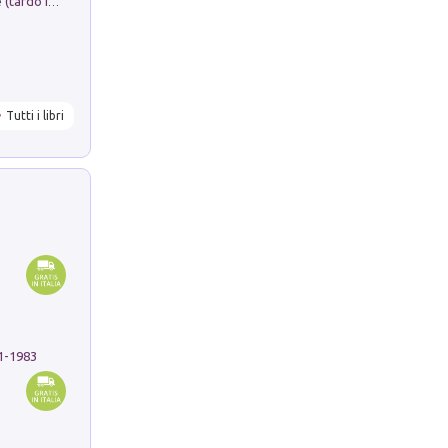
Sofiana. In Sicilia centro-meridionale (tardo III-metà IX secolo d.C.): dall'agro-town tardo-imperiale al villaggio medio-bizantino. Nuova ediz.
Tutti i libri
91-1983