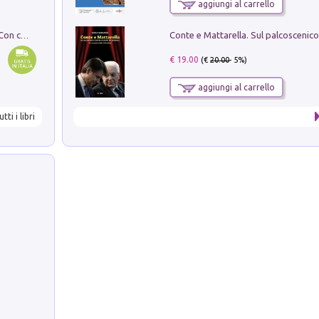
aggiungi al carrello
I monumenti funerari del Lazio antico. Con cartella con tavole
€ 19.00
(€
20.00
- 5%)
aggiungi al carrello
utti i libri