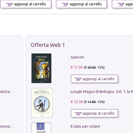
aggiungi al carrello
aggiungi al carrello
aggiu
Offerta Web 1
Specchi
€ 17.00
(€
20.00
- 15%)
aggiungi al carrello
Pietro Bellotti Detto Canaletty. Un Vedutista Veneziano nella Francia dell'Ancien Régime
€ 12.58
(€
14.80
- 15%)
aggiungi al carrello
Il cielo per volare
La seduzione del gusto con Pipero & Monosilio