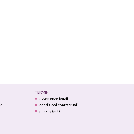
TERMINI
avvertenze legali
ne
condizioni contrattuali
privacy (pdf)