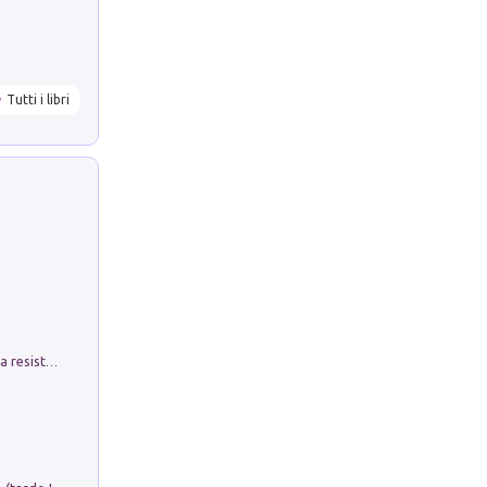
Tutti i libri
Memorial Santa Giulia. Sculture per la resistenza Monchio di Palagano