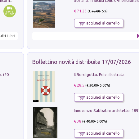
Ruderi delle ville Romano Sabine nei dintorni di Poggio Mirteto. Illustrati dal dott.re prof.re cav.re Ercole Nardi regio ispettore degli scavi e monumenti. Anno 1885
€ 71.25
(€
75.00
- 5%)
aggiungi al carrello
utti i libri
Bollettino novità distribuite 17/07/2026
Il Bordigotto. Ediz. illustrata
Dromos. Libro periodico di architettura. (2026). Vol. 15: Post-model
€ 28.5
(€
30.00
- 5.00%)
aggiungi al carrello
Innocenzo Sabbatini architetto. 18
€ 38
(€
40.00
- 5.00%)
aggiungi al carrello