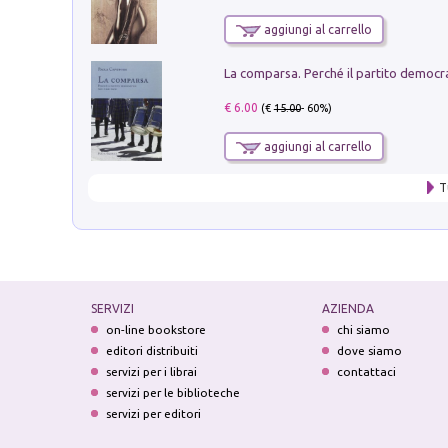
aggiungi al carrello
€ 6.00
(€
15.00
- 60%)
aggiungi al carrello
T
SERVIZI
AZIENDA
on-line bookstore
chi siamo
editori distribuiti
dove siamo
servizi per i librai
contattaci
servizi per le biblioteche
servizi per editori