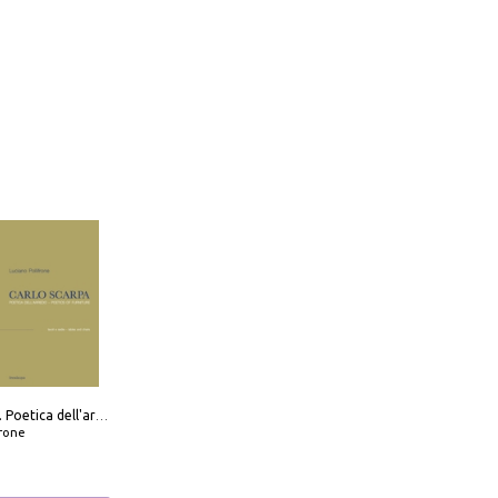
Carlo Scarpa. Poetica dell'arredo. Tavoli e sedie-Poetics of furniture. Tables and chairs. Ediz. bilingue
frone