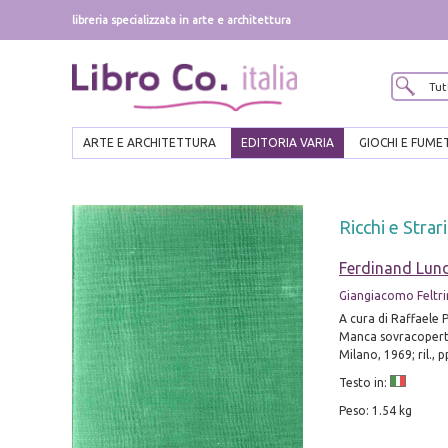
libreria specializzata in arte e architettura
ARTE E ARCHITETTURA
EDITORIA VARIA
GIOCHI E FUME
Ricchi e Strari
Ferdinand Lun
Giangiacomo Feltrin
A cura di Raffaele P
Manca sovracopert
Milano, 1969; ril., 
Testo in:
Peso: 1.54 kg