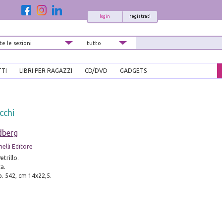
login
registrati
TTI
LIBRI PER RAGAZZI
CD/DVD
GADGETS
cchi
dberg
elli Editore
etrillo.
a.
pp. 542, cm 14x22,5.