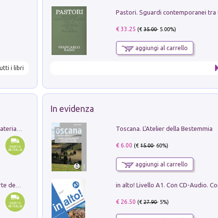
€ 33.25
(€
35.00
- 5.00%)
aggiungi al carrello
utti i libri
In evidenza
Toscana. L'Atelier della Bestemmia
L'orientalizzante a Capua. Contesti e materiali dagli scavi di Werner Johannowsky nella necropoli di Fornaci. Nuova ediz.
€ 6.00
(€
15.00
- 60%)
aggiungi al carrello
Ricerche dei dottorandi in storia dell'arte della Sapienza
€ 26.50
(€
27.90
- 5%)