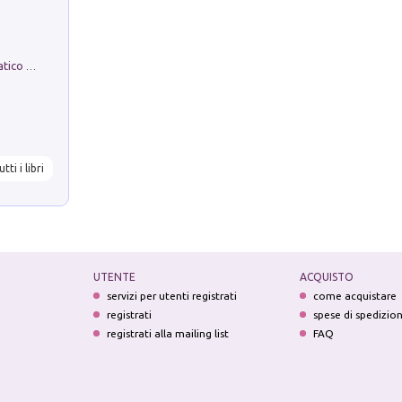
La comparsa. Perché il partito democratico non è mai nato
utti i libri
UTENTE
ACQUISTO
servizi per utenti registrati
come acquistare
registrati
spese di spedizio
registrati alla mailing list
FAQ