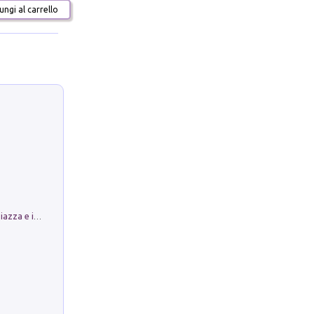
ngi al carrello
Luoghi Magici di Bologna. Vol. 1: la Piazza e i Suoi Simboli Segreti