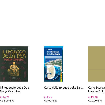
Il linguaggio della Dea
Carta delle spiagge della Sardegna. Con custodia
Marija Gimbutas
Luciano Polli
€ 34.20
€ 4.75
€ 19.00
€ 36.00 -5 %
€ 5.00 -5 %
€ 20.00 -5 %