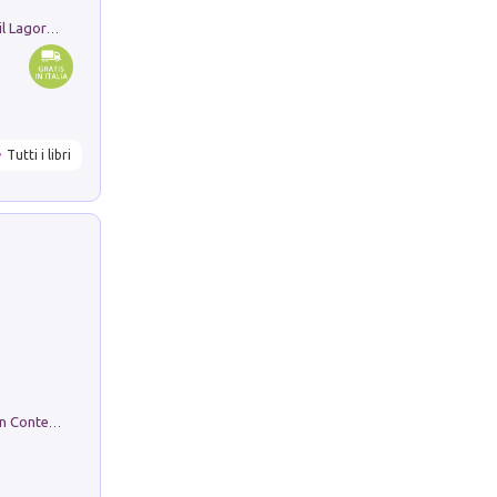
Pastori. Sguardi contemporanei tra il Lagorai e la pianura. Ediz. illustrata
Tutti i libri
in alto! Livello A1. Con CD-Audio. Con Contenuto digitale per accesso on line