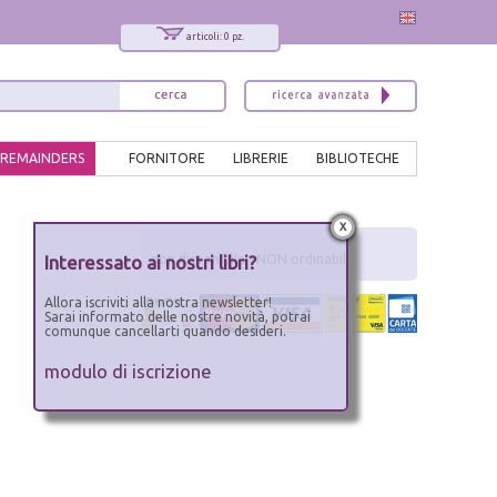
articoli: 0 pz.
REMAINDERS
FORNITORE
LIBRERIE
BIBLIOTECHE
x
Interessato ai nostri libri?
non disponibile - NON ordinabile
Allora iscriviti alla nostra newsletter!
Sarai informato delle nostre novità, potrai
comunque cancellarti quando desideri.
modulo di iscrizione