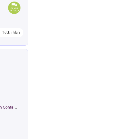
Tutti i libri
in alto! Livello A1. Con CD-Audio. Con Contenuto digitale per accesso on line