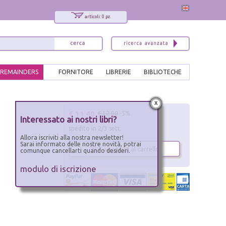
articoli: 0 pz.
REMAINDERS
FORNITORE
LIBRERIE
BIBLIOTECHE
x
€ 11.40
€ 12.00
-5%
Interessato ai nostri libri?
spedito in 2/3 sett.
Allora iscriviti alla nostra newsletter!
Sarai informato delle nostre novità, potrai
aggiungi al carrello
comunque cancellarti quando desideri.
modulo di iscrizione