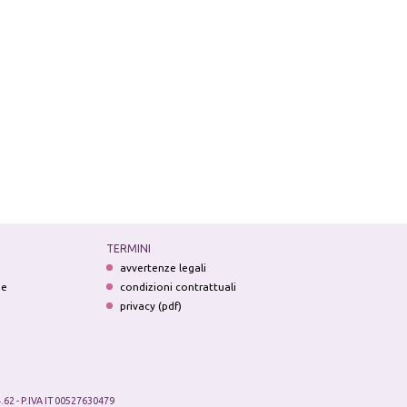
TERMINI
avvertenze legali
ne
condizioni contrattuali
privacy (pdf)
.62 - P.IVA IT 00527630479