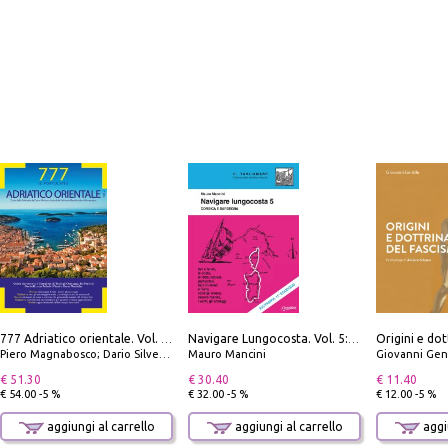
Origini e dot
777 Adriatico orientale. Vol. 2: Costa della Dalmazia da Zara a Molunat, Isole della Dalmazia Meridionale e Montenegro
Navigare Lungocosta. Vol. 5: Corsica e Sardegna
Piero Magnabosco; Dario Silvestro; Marco Sbrizzi
Mauro Mancini
Giovanni Gen
€ 51.30
€ 30.40
€ 11.40
€ 54.00 -5 %
€ 32.00 -5 %
€ 12.00 -5 %
aggiungi al carrello
aggiungi al carrello
aggiu