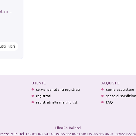
La comparsa. Perché il partito democratico non è mai nato
utti i libri
UTENTE
ACQUISTO
servizi per utenti registrati
come acquistare
registrati
spese di spedizio
registrati alla mailing list
FAQ
Libro Co. Italia srl
irenze Italia - Tel. +39 055 822.94.14 +39 055 822.84.61 Fax +39 055 829.46.03 +39 055 822.84