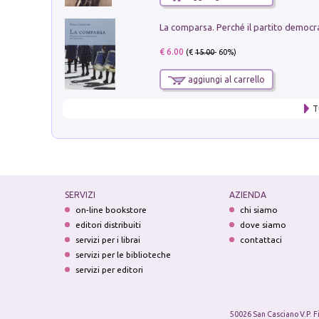
€ 6.00
(€
15.00
- 60%)
aggiungi al carrello
T
SERVIZI
AZIENDA
on-line bookstore
chi siamo
editori distribuiti
dove siamo
servizi per i librai
contattaci
servizi per le biblioteche
servizi per editori
50026 San Casciano V.P. F