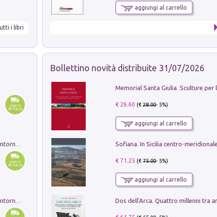
aggiungi al carrello
utti i libri
Bollettino novità distribuite 31/07/2026
€ 26.60
(€
28.00
- 5%)
aggiungi al carrello
Ruderi delle ville Romano Sabine nei dintorni di Poggio Mirteto. Illustrati dal dott.re prof.re cav.re Ercole Nardi regio ispettore degli scavi e monumenti. Anno 1885. Tavole e studio. Con 25 tavole fuori testo in cartella editoriale
€ 71.25
(€
75.00
- 5%)
aggiungi al carrello
Ruderi delle ville Romano Sabine nei dintorni di Poggio Mirteto. Illustrati dal dott.re prof.re cav.re Ercole Nardi regio ispettore degli scavi e monumenti. Anno 1885