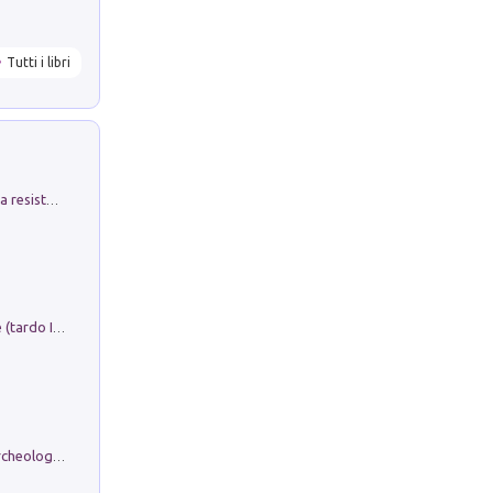
Tutti i libri
Memorial Santa Giulia. Sculture per la resistenza Monchio di Palagano
Sofiana. In Sicilia centro-meridionale (tardo III-metà IX secolo d.C.): dall'agro-town tardo-imperiale al villaggio medio-bizantino. Nuova ediz.
Dos dell'Arca. Quattro millenni tra archeologia e arte rupestre in Valle Camonica (Sito UNESCO n. 94). Scavi e ricerche 2016/2023