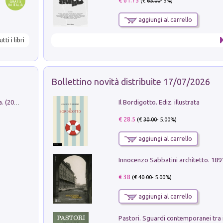
€ 61.75
(€
65.00
- 5%)
aggiungi al carrello
utti i libri
Bollettino novità distribuite 17/07/2026
Il Bordigotto. Ediz. illustrata
Dromos. Libro periodico di architettura. (2026). Vol. 15: Post-model
€ 28.5
(€
30.00
- 5.00%)
aggiungi al carrello
Innocenzo Sabbatini architetto. 18
€ 38
(€
40.00
- 5.00%)
aggiungi al carrello