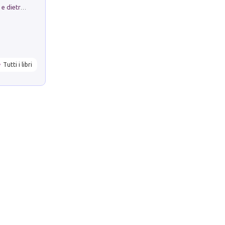
Conte e Mattarella. Sul palcoscenico e dietro le quinte del Quirinale. Un racconto sulle istituzioni
Tutti i libri