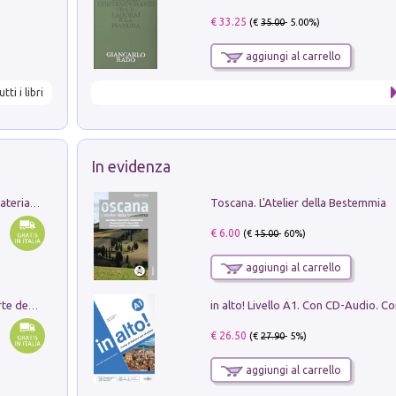
€ 33.25
(€
35.00
- 5.00%)
aggiungi al carrello
utti i libri
In evidenza
Toscana. L'Atelier della Bestemmia
L'orientalizzante a Capua. Contesti e materiali dagli scavi di Werner Johannowsky nella necropoli di Fornaci. Nuova ediz.
€ 6.00
(€
15.00
- 60%)
aggiungi al carrello
Ricerche dei dottorandi in storia dell'arte della Sapienza
€ 26.50
(€
27.90
- 5%)
aggiungi al carrello