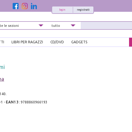
login
registrati
TTI
LIBRI PER RAGAZZI
CD/DVD
GADGETS
mi
na
 140.
-1
-
EAN13
:
9788860966193