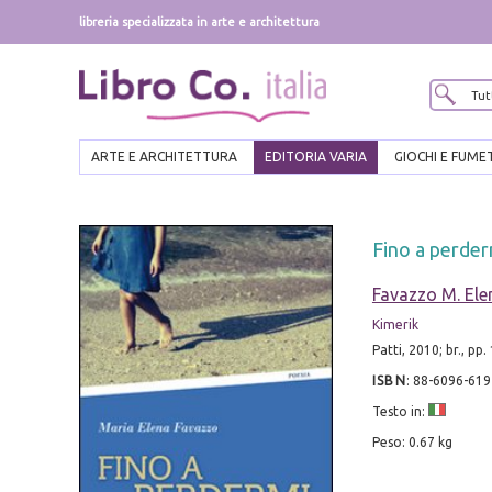
libreria specializzata in arte e architettura
ARTE E ARCHITETTURA
EDITORIA VARIA
GIOCHI E FUME
Fino a perder
Favazzo M. Ele
Kimerik
Patti, 2010; br., pp.
ISBN
:
88-6096-619
Testo in:
Peso: 0.67 kg