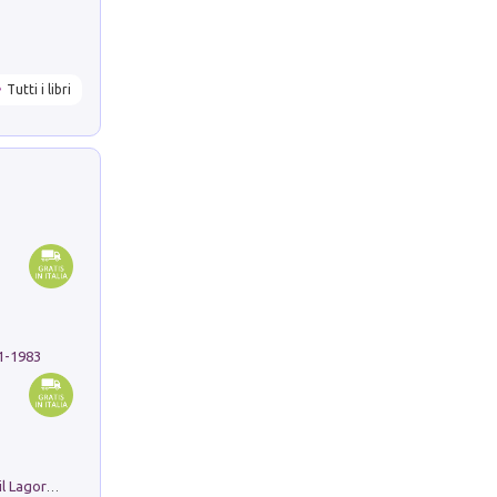
Tutti i libri
91-1983
Pastori. Sguardi contemporanei tra il Lagorai e la pianura. Ediz. illustrata