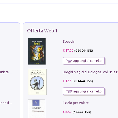
Offerta Web 1
Specchi
€ 17.00
(€
20.00
- 15%)
aggiungi al carrello
Pietro Bellotti Detto Canaletty. Un Vedutista Veneziano nella Francia dell'Ancien Régime
€ 12.58
(€
14.80
- 15%)
aggiungi al carrello
Il cielo per volare
La seduzione del gusto con Pipero & Monosilio
€ 8.50
(€
10.00
- 15%)