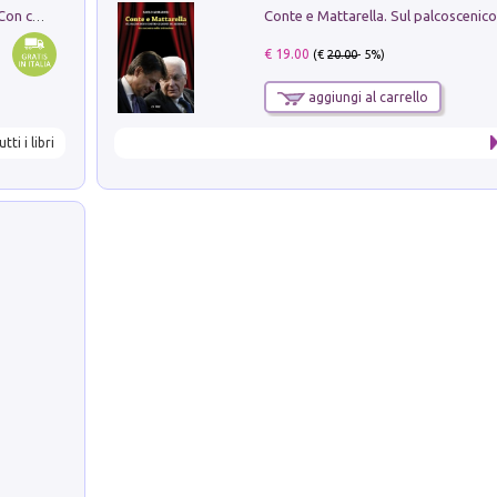
I monumenti funerari del Lazio antico. Con cartella con tavole
€ 19.00
(€
20.00
- 5%)
aggiungi al carrello
utti i libri