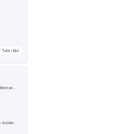
Tutti i libri
Byrsa. Scritti sull''Antico Oriente Mediterraneo. 45-46/2024
Ho Camminato Alla Luce Della Storia. Incidere per Pasolini. Quaderni di Incisione Contemporanea n 30