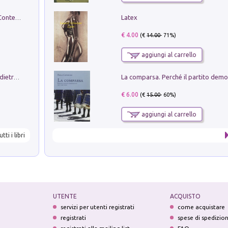
Latex
in alto! Livello A1. Con CD-Audio. Con Contenuto digitale per accesso on line
€ 4.00
(€
14.00
- 71%)
aggiungi al carrello
Conte e Mattarella. Sul palcoscenico e dietro le quinte del Quirinale. Un racconto sulle istituzioni
€ 6.00
(€
15.00
- 60%)
aggiungi al carrello
utti i libri
UTENTE
ACQUISTO
servizi per utenti registrati
come acquistare
registrati
spese di spedizio