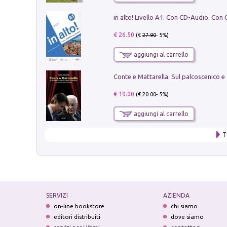
€ 26.50
(€
27.90
- 5%)
aggiungi al carrello
€ 19.00
(€
20.00
- 5%)
aggiungi al carrello
T
SERVIZI
AZIENDA
on-line bookstore
chi siamo
editori distribuiti
dove siamo