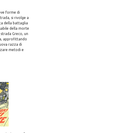
ove forme di
rada, si rivolge a
ta della battaglia
sabile della morte
a strada Greco, un
na, approfittando
nuova razza di
izzare metodi e