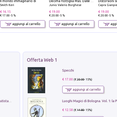
Il mondo immaginario di
Decima flottiglia Mas. Dalle origini all'armistizio
Smith Keri
Junio Valerio Borghese
Capra Gianpi
€ 16.15
€ 19.00
€ 19.00
€ 17.00 -5 %
€ 20.00 -5 %
€ 20.00 -5 %
aggiungi al carrello
aggiungi al carrello
aggiu
Offerta Web 1
Specchi
€ 17.00
(€
20.00
- 15%)
aggiungi al carrello
Pietro Bellotti Detto Canaletty. Un Vedutista Veneziano nella Francia dell'Ancien Régime
€ 12.58
(€
14.80
- 15%)