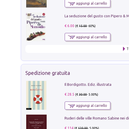
aggiungi al carrello
€ 6.00
(€
15.00
- 60%)
aggiungi al carrello
T
Spedizione gratuita
Il Bordigotto. Ediz. illustrata
€ 28.5
(€
30.00
- 5.00%)
aggiungi al carrello
€ 114
(€
120.00
- 5.00%)