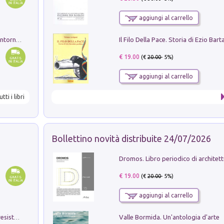
aggiungi al carrello
Ruderi delle ville Romano Sabine nei dintorni di Poggio Mirteto. Illustrati dal dott.re prof.re cav.re Ercole Nardi regio ispettore degli scavi e monumenti. Anno 1885
€ 19.00
(€
20.00
- 5%)
aggiungi al carrello
utti i libri
Bollettino novità distribuite 24/07/2026
€ 19.00
(€
20.00
- 5%)
aggiungi al carrello
Valle Bormida. Un'antologia d'arte
Memorial Santa Giulia. Sculture per la resistenza Monchio di Palagano