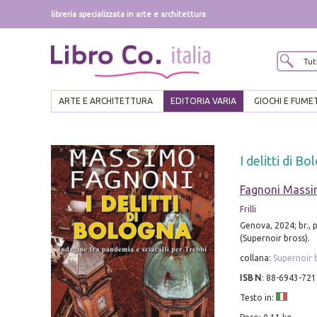
libreria specializzata in arte e architettura
ARTE E ARCHITETTURA
EDITORIA VARIA
GIOCHI E FUME
I delitti di B
Fagnoni Mass
Frilli
Genova, 2024; br., p
(Supernoir bross).
collana:
Supernoir 
ISBN
:
88-6943-721
Testo in: