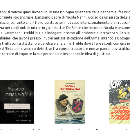
ebbi si muove quasi incredulo, in una Bologna spiazzata dalla pandemia, fra nu
suete idiosincrasie. L'anziano padre di Nicola Nanni, ucciso da un pirata della st
ustizia, convinto che il figlio sia stato ammazzato intenzionalmente e gli raccon
zia nei confronti di un chirurgo, il dottor De Santis che secondo Nicola è respon
na Guermandi. Trebbi inizia a indagare intorno all'incidente e incrocerà sulla su
abinieri che lavora presso i nuclei antisofisticazione dell'Arma. Intanto a Bolog
 truffatori si dilettano a derubare anziani e Trebbi dovrà fare i conti con una 
o difficile per il vecchio detective fra consueti balordi e nuove paure; dovrà util
per cercare di imporre la sua personale e insindacabile idea di giustizia.