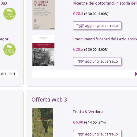
1983
€ 28.5
(€
30.00
- 5.00%)
aggiungi al carrello
Pastori. Sguardi contemporanei tra il Lagorai e la pianura. Ediz. illustrata
€ 28.5
(€
30.00
- 5.00%)
aggiungi al carrello
utti i libri
Offerta Web 3
Frutta & Verdura
€ 6.00
(€
14.00
- 57%)
aggiungi al carrello