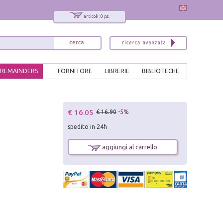
articoli: 0 pz.
REMAINDERS
FORNITORE
LIBRERIE
BIBLIOTECHE
x
€ 16.05
€ 16.90
-5%
Interessato ai nostri libri?
spedito in 24h
Allora iscriviti alla nostra newsletter!
Sarai informato delle nostre novità, potrai
aggiungi al carrello
comunque cancellarti quando desideri.
modulo di iscrizione