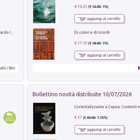
€ 14.25
(€
15.00
- 5%)
aggiungi al carrello
Di colori e di ricordi
Sofiana. In Sicilia centro-meridionale (tardo III-metà IX secolo d.C.): dall'agro-town tardo-imperiale al villaggio medio-bizantino. Nuova ediz.
€ 17.10
(€
18.00
- 5%)
aggiungi al carrello
utti i libri
Bollettino novità distribuite 10/07/2026
€ 57
(€
60.00
- 5.00%)
aggiungi al carrello