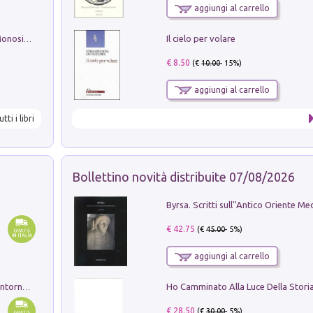
aggiungi al carrello
Il cielo per volare
La seduzione del gusto con Pipero & Monosilio
€ 8.50
(€
10.00
- 15%)
aggiungi al carrello
utti i libri
Bollettino novità distribuite 07/08/2026
€ 42.75
(€
45.00
- 5%)
aggiungi al carrello
Ruderi delle ville Romano Sabine nei dintorni di Poggio Mirteto. Illustrati dal dott.re prof.re cav.re Ercole Nardi regio ispettore degli scavi e monumenti. Anno 1885. Tavole e studio. Con 25 tavole fuori testo in cartella editoriale
€ 28.50
(€
30.00
- 5%)