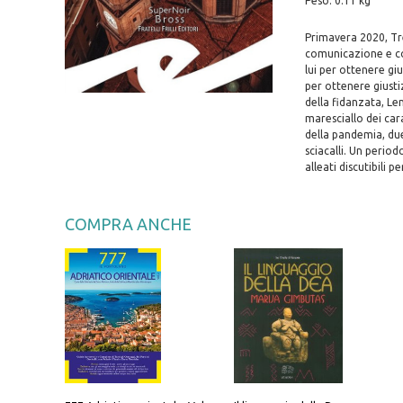
Peso: 0.11 kg
Primavera 2020, Tr
comunicazione e con
lui per ottenere gi
per ottenere giusti
della fidanzata, Le
maresciallo dei car
della pandemia, due
sciacalli. Un period
alleati discutibili 
COMPRA ANCHE