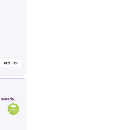
Tutti i libri
L'orientalizzante a Capua. Contesti e materiali dagli scavi di Werner Johannowsky nella necropoli di Fornaci. Nuova ediz.