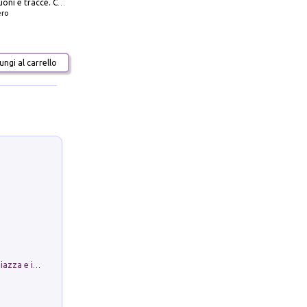
Distorsioni suoni e tracce. Columns, storie e playlist dalla scena hardcore punk italiana degli anni '90
ero
ngi al carrello
Luoghi Magici di Bologna. Vol. 1: la Piazza e i Suoi Simboli Segreti