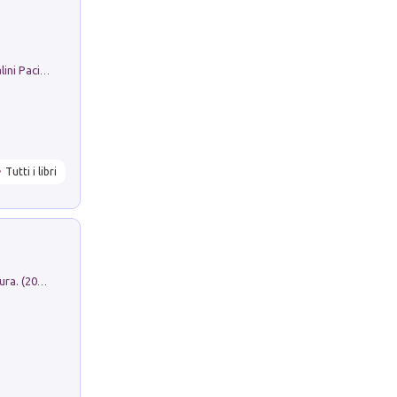
Il Filo Della Pace. Storia di Ezio Bartalini Pacifista
Tutti i libri
Dromos. Libro periodico di architettura. (2026). Vol. 15: Post-model