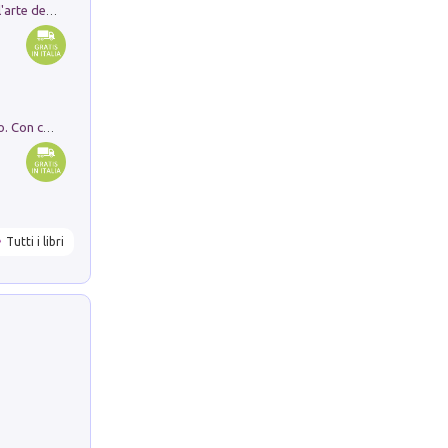
Ricerche dei dottorandi in storia dell'arte della Sapienza
I monumenti funerari del Lazio antico. Con cartella con tavole
Tutti i libri