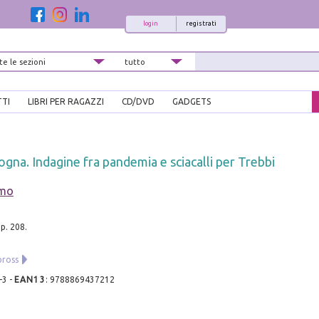
login
registrati
TTI
LIBRI PER RAGAZZI
CD/DVD
GADGETS
ologna. Indagine fra pandemia e sciacalli per Trebbi
imo
p. 208.
bross
-3
-
EAN13
:
9788869437212