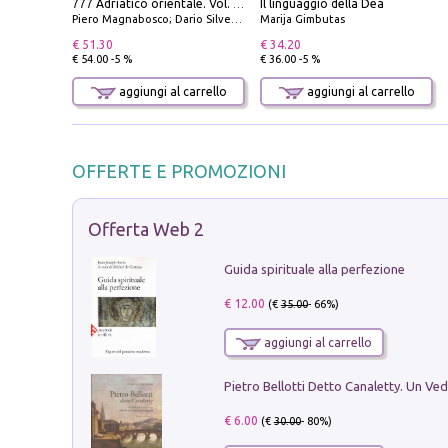
Il linguaggio della Dea
777 Adriatico orientale. Vol. 2: Costa della Dalmazia da Zara a Molunat, Isole della Dalmazia Meridionale e Montenegro
Piero Magnabosco; Dario Silvestro; Marco Sbrizzi
Marija Gimbutas
€ 51.30
€ 34.20
€ 54.00 -5 %
€ 36.00 -5 %
aggiungi al carrello
aggiungi al carrello
OFFERTE E PROMOZIONI
Offerta Web 2
Guida spirituale alla perfezione
€ 12.00
(€
35.00
- 66%)
aggiungi al carrello
€ 6.00
(€
30.00
- 80%)