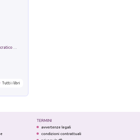
La comparsa. Perché il partito democratico non è mai nato
Tutti i libri
TERMINI
avvertenze legali
ne
condizioni contrattuali