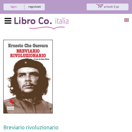
login
registrati
articoli: 0 pz.
Breviario rivoluzionario