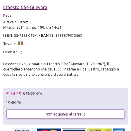
Ernesto Che Guevara
Kaos
A cura di Perez J.
Milano, 2014; br., pp. 180, cm 14x21.
ISBN
:
88-7953-256-1
-
EAN13
:
9788879532563
Testo in:
Peso: 0.3 kg
L'essenza rivoluzionaria di Ernesto "Che" Guevara (1928-1967), il
guerrigliero argentino che dal 1956, insieme a Fidel Castro, capeggiò a
Cuba la rivoluzione contro il dittatore Batista.
€ 14.25
€ 15.00
-5%
10 giorni
aggiungi al carrello