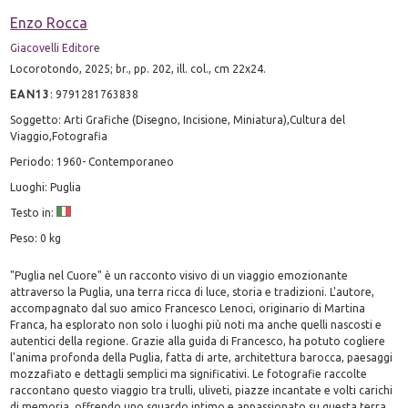
Enzo Rocca
Giacovelli Editore
Locorotondo, 2025; br., pp. 202, ill. col., cm 22x24.
EAN13
:
9791281763838
Soggetto: Arti Grafiche (Disegno, Incisione, Miniatura),Cultura del
Viaggio,Fotografia
Periodo: 1960- Contemporaneo
Luoghi: Puglia
Testo in:
Peso: 0 kg
"Puglia nel Cuore" è un racconto visivo di un viaggio emozionante
attraverso la Puglia, una terra ricca di luce, storia e tradizioni. L'autore,
accompagnato dal suo amico Francesco Lenoci, originario di Martina
Franca, ha esplorato non solo i luoghi più noti ma anche quelli nascosti e
autentici della regione. Grazie alla guida di Francesco, ha potuto cogliere
l'anima profonda della Puglia, fatta di arte, architettura barocca, paesaggi
mozzafiato e dettagli semplici ma significativi. Le fotografie raccolte
raccontano questo viaggio tra trulli, uliveti, piazze incantate e volti carichi
di memoria, offrendo uno sguardo intimo e appassionato su questa terra