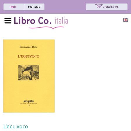
login
registrati
articoli: 0 pz.
L'equivoco