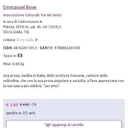
Emmanuel Bove
Associazione Culturale Via del Vento
A cura di Castronuovo A.
Pistoia, 2018; br., pp. 43, cm 12x16,5.
(Ocra Gialla. 74).
collana:
Ocra Gialla
ISBN
:
88-6226-105-5
-
EAN13
:
9788862261050
Testo in:
Peso: 0.06 kg
Una prosa, inedita in Italia, dello scrittore francese, cantore della
solitudine, che con la sua prosa singolare e asciutta, si fece apprezzare con
la sua opera più celebre, "Les amis".
€ 3.80
€ 4.00
-5%
spedito in 2/3 sett.
aggiungi al carrello