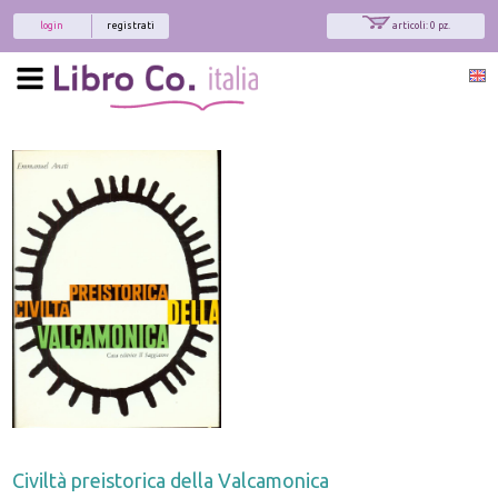
login
registrati
articoli: 0 pz.
Civiltà preistorica della Valcamonica