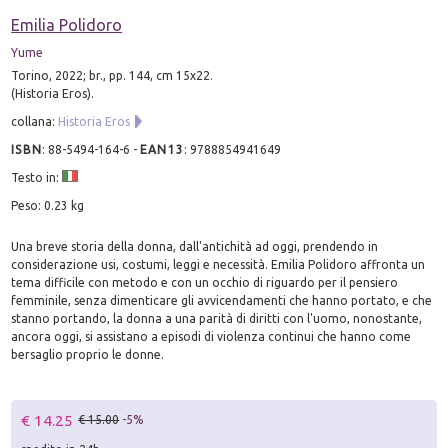
Emilia Polidoro
Yume
Torino, 2022; br., pp. 144, cm 15x22.
(Historia Eros).
collana:
Historia Eros
ISBN
:
88-5494-164-6
-
EAN13
:
9788854941649
Testo in:
Peso: 0.23 kg
Una breve storia della donna, dall'antichità ad oggi, prendendo in
considerazione usi, costumi, leggi e necessità. Emilia Polidoro affronta un
tema difficile con metodo e con un occhio di riguardo per il pensiero
femminile, senza dimenticare gli avvicendamenti che hanno portato, e che
stanno portando, la donna a una parità di diritti con l'uomo, nonostante,
ancora oggi, si assistano a episodi di violenza continui che hanno come
bersaglio proprio le donne.
€ 14.25
€ 15.00
-5%