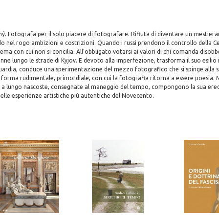
hý. Fotografa per il solo piacere di fotografare. Rifiuta di diventare un mestiera
o nel rogo ambizioni e costrizioni. Quando i russi prendono il controllo della Ce
ema con cui non si concilia. All'obbligato votarsi ai valori di chi comanda disobb
ne lungo le strade di Kyjov. E devoto alla imperfezione, trasforma il suo esilio i
ardia, conduce una sperimentazione del mezzo fotografico che si spinge alla s
forma rudimentale, primordiale, con cui la fotografia ritorna a essere poesia. M
e a lungo nascoste, consegnate al maneggio del tempo, compongono la sua eredi
lle esperienze artistiche più autentiche del Novecento.