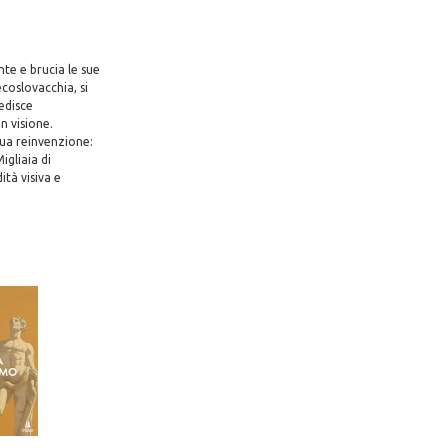
nte e brucia le sue
coslovacchia, si
edisce
n visione.
ua reinvenzione:
igliaia di
tà visiva e