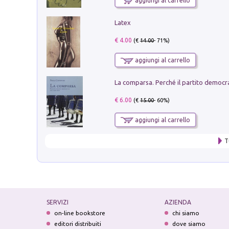
aggiungi al carrello
Latex
€ 4.00
(€
14.00
- 71%)
aggiungi al carrello
€ 6.00
(€
15.00
- 60%)
aggiungi al carrello
T
SERVIZI
AZIENDA
on-line bookstore
chi siamo
editori distribuiti
dove siamo