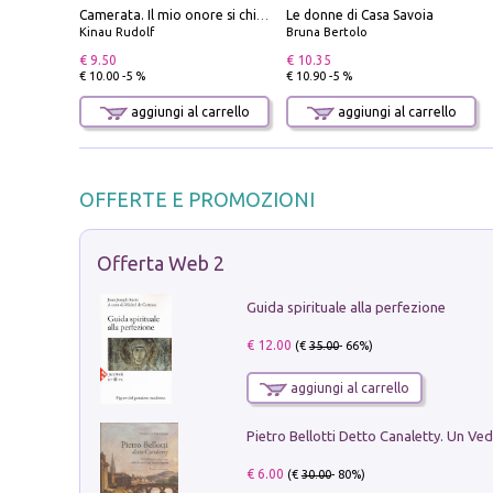
Le donne di Casa Savoia
Camerata. Il mio onore si chiama fedeltà
Kinau Rudolf
Bruna Bertolo
€ 9.50
€ 10.35
€ 10.00 -5 %
€ 10.90 -5 %
aggiungi al carrello
aggiungi al carrello
OFFERTE E PROMOZIONI
Offerta Web 2
Guida spirituale alla perfezione
€ 12.00
(€
35.00
- 66%)
aggiungi al carrello
€ 6.00
(€
30.00
- 80%)