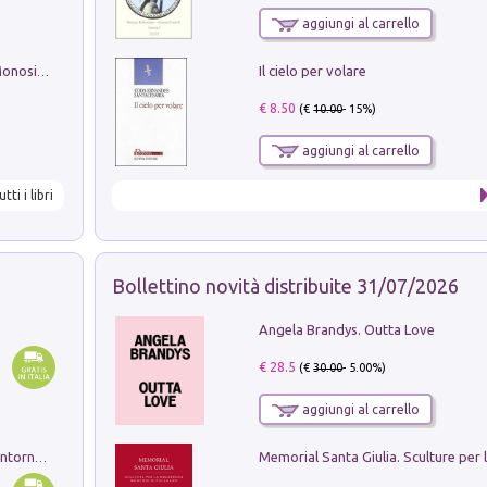
aggiungi al carrello
Il cielo per volare
La seduzione del gusto con Pipero & Monosilio
€ 8.50
(€
10.00
- 15%)
aggiungi al carrello
utti i libri
Bollettino novità distribuite 31/07/2026
Angela Brandys. Outta Love
€ 28.5
(€
30.00
- 5.00%)
aggiungi al carrello
Ruderi delle ville Romano Sabine nei dintorni di Poggio Mirteto. Illustrati dal dott.re prof.re cav.re Ercole Nardi regio ispettore degli scavi e monumenti. Anno 1885. Tavole e studio. Con 25 tavole fuori testo in cartella editoriale