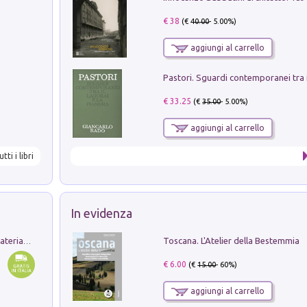
€ 38
(€
40.00
- 5.00%)
aggiungi al carrello
€ 33.25
(€
35.00
- 5.00%)
aggiungi al carrello
utti i libri
In evidenza
Toscana. L'Atelier della Bestemmia
L'orientalizzante a Capua. Contesti e materiali dagli scavi di Werner Johannowsky nella necropoli di Fornaci. Nuova ediz.
€ 6.00
(€
15.00
- 60%)
aggiungi al carrello