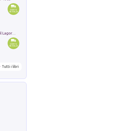
Pastori. Sguardi contemporanei tra il Lagorai e la pianura. Ediz. illustrata
Tutti i libri