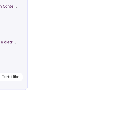
in alto! Livello A1. Con CD-Audio. Con Contenuto digitale per accesso on line
Conte e Mattarella. Sul palcoscenico e dietro le quinte del Quirinale. Un racconto sulle istituzioni
Tutti i libri