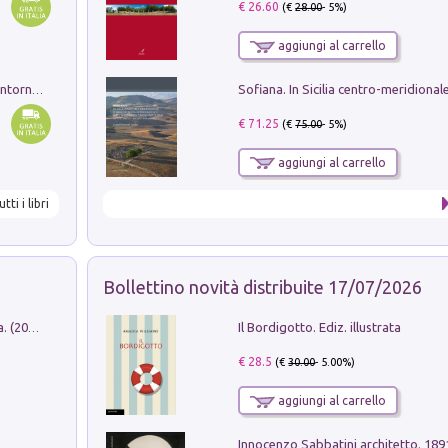
€ 26.60
(€
28.00
- 5%)
aggiungi al carrello
Ruderi delle ville Romano Sabine nei dintorni di Poggio Mirteto. Illustrati dal dott.re prof.re cav.re Ercole Nardi regio ispettore degli scavi e monumenti. Anno 1885
€ 71.25
(€
75.00
- 5%)
aggiungi al carrello
utti i libri
Bollettino novità distribuite 17/07/2026
Il Bordigotto. Ediz. illustrata
Dromos. Libro periodico di architettura. (2026). Vol. 15: Post-model
€ 28.5
(€
30.00
- 5.00%)
aggiungi al carrello
Innocenzo Sabbatini architetto. 18