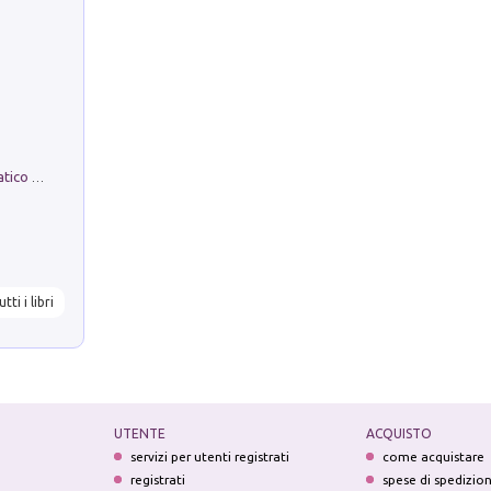
La comparsa. Perché il partito democratico non è mai nato
utti i libri
UTENTE
ACQUISTO
servizi per utenti registrati
come acquistare
registrati
spese di spedizio