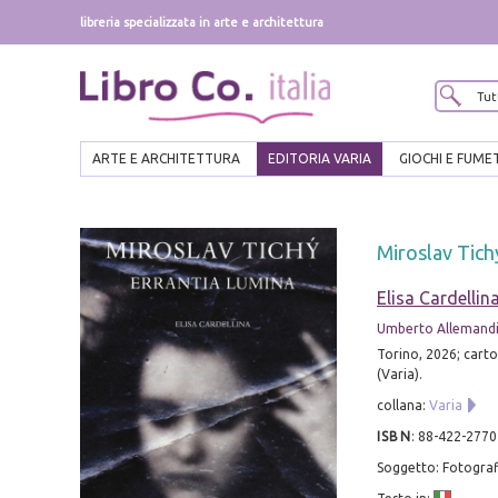
libreria specializzata in arte e architettura
ARTE E ARCHITETTURA
EDITORIA VARIA
GIOCHI E FUME
Miroslav Tich
Elisa Cardellin
Umberto Allemand
Torino, 2026; carton
(Varia).
collana:
Varia
ISBN
:
88-422-2770
Soggetto: Fotograf