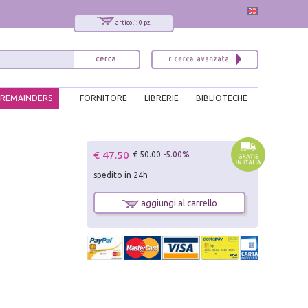
articoli: 0 pz.
REMAINDERS
FORNITORE
LIBRERIE
BIBLIOTECHE
x
€ 47.50
€ 50.00
-5.00%
Interessato ai nostri libri?
spedito in 24h
Allora iscriviti alla nostra newsletter!
Sarai informato delle nostre novità, potrai
aggiungi al carrello
comunque cancellarti quando desideri.
modulo di iscrizione