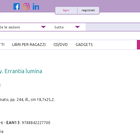
login
registrati
TTI
LIBRI PER RAGAZZI
CD/DVD
GADGETS
y. Errantia lumina
a
i
ato, pp. 244, ill., cm 18,7x25,2.
-6
-
EAN13
:
9788842227700
ia