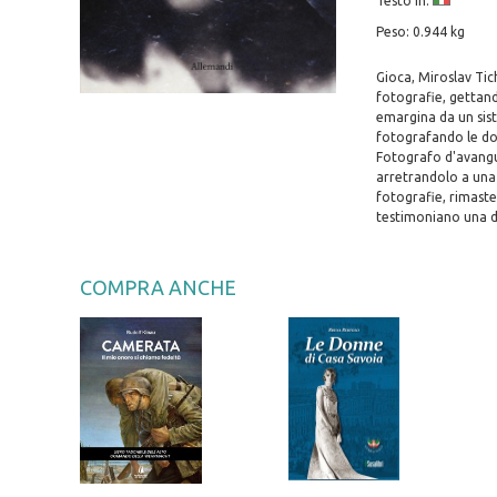
Testo in:
Peso: 0.944 kg
Gioca, Miroslav Tic
fotografie, gettand
emargina da un sist
fotografando le don
Fotografo d'avangu
arretrandolo a una 
fotografie, rimast
testimoniano una de
COMPRA ANCHE