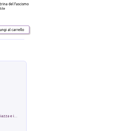
trina del fascismo
tile
ngi al carrello
Luoghi Magici di Bologna. Vol. 1: la Piazza e i Suoi Simboli Segreti