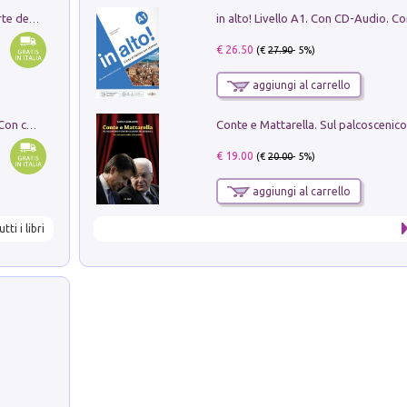
Ricerche dei dottorandi in storia dell'arte della Sapienza
€ 26.50
(€
27.90
- 5%)
aggiungi al carrello
I monumenti funerari del Lazio antico. Con cartella con tavole
€ 19.00
(€
20.00
- 5%)
aggiungi al carrello
utti i libri