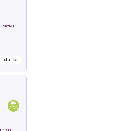
Sofiana. In Sicilia centro-meridionale (tardo III-metà IX secolo d.C.): dall'agro-town tardo-imperiale al villaggio medio-bizantino. Nuova ediz.
Tutti i libri
91-1983