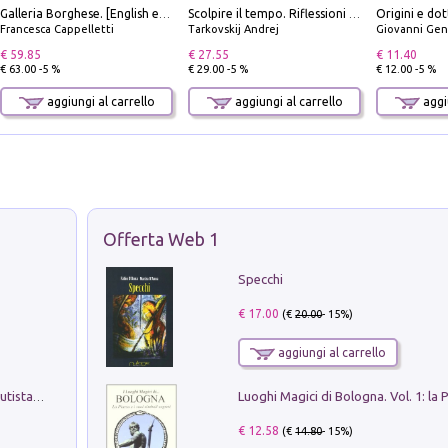
Origini e dot
Galleria Borghese. [English edition]
Scolpire il tempo. Riflessioni sul cinema.
Francesca Cappelletti
Tarkovskij Andrej
Giovanni Gen
€ 59.85
€ 27.55
€ 11.40
€ 63.00 -5 %
€ 29.00 -5 %
€ 12.00 -5 %
aggiungi al carrello
aggiungi al carrello
aggiu
Offerta Web 1
Specchi
€ 17.00
(€
20.00
- 15%)
aggiungi al carrello
Pietro Bellotti Detto Canaletty. Un Vedutista Veneziano nella Francia dell'Ancien Régime
€ 12.58
(€
14.80
- 15%)