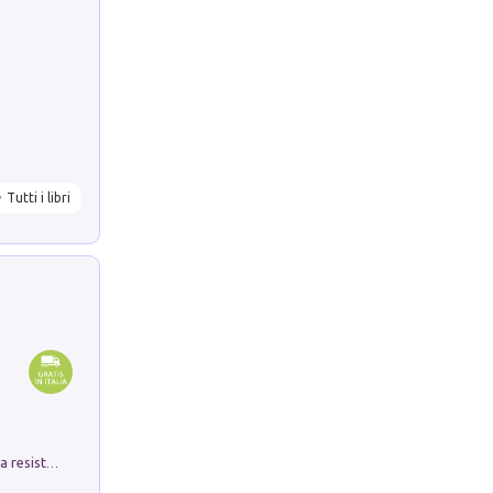
Tutti i libri
Memorial Santa Giulia. Sculture per la resistenza Monchio di Palagano