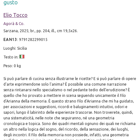
gusto
Elio Tocco
Agorà & Co.
Sarzana, 2025; br., pp. 204, ill., cm 19,5x26.
EAN13
:
9791282299015
Luoghi: Sicilia
Testo in:
Peso: 0 kg
Si può parlare di cucina senza illustrarne le ricette? E si può parlare di opere
d'arte esprimendone solo l'anima? È possibile una comune narrazione
senza rintanarsi nello specialismo o nel pedante tedio dell'erudizione? È
quello che ho provato a mettere in scena seguendo unicamente il filo
d'Arianna della memoria. È questo strano filo d'Arianna che mi ha guidato,
per associazioni e suggestioni, ricordi e baluginamenti intuitivi, odori e
sapori, lungo il labirinto delle esperienze trascorse. Non troverete, quindi,
una sistematicità, nelle note che seguiranno, né una geometria
cronologica e topica. Sono dei quadri mentali ognuno dei quali ne richiama
un altro nella logica del sogno, del ricordo, della sensazione, dei luoghi,
degli incontri. Il filo della memoria non possiede, infatti, una geometria