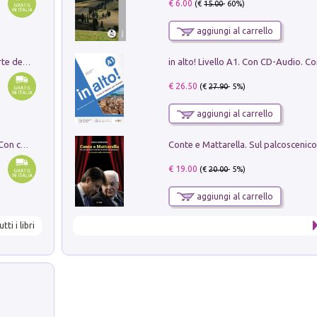
€ 6.00
(€
15.00
- 60%)
aggiungi al carrello
Ricerche dei dottorandi in storia dell'arte della Sapienza
€ 26.50
(€
27.90
- 5%)
aggiungi al carrello
I monumenti funerari del Lazio antico. Con cartella con tavole
€ 19.00
(€
20.00
- 5%)
aggiungi al carrello
utti i libri