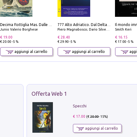
Il mondo imm
Decima flottiglia Mas. Dalle origini all'armistizio
777 Alto Adriatico. Dal Delta del Po a Capo Promontore. Con QR Code
Junio Valerio Borghese
Piero Magnabosco; Dario Silvestro; Marco Sbrizzi
Smith Keri
€ 19.00
€ 28.40
€ 16.15
€ 20.00 -5 %
€ 29.90 -5 %
€ 17.00 -5 %
aggiungi al carrello
aggiungi al carrello
aggiu
Offerta Web 1
Specchi
€ 17.00
(€
20.00
- 15%)
aggiungi al carrello