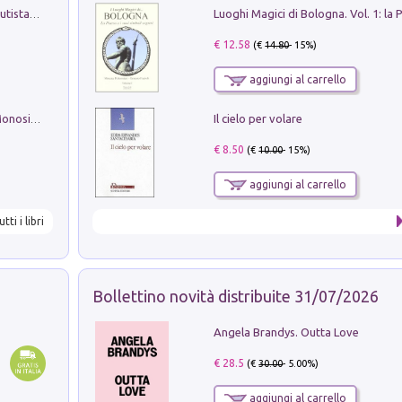
Pietro Bellotti Detto Canaletty. Un Vedutista Veneziano nella Francia dell'Ancien Régime
€ 12.58
(€
14.80
- 15%)
aggiungi al carrello
Il cielo per volare
La seduzione del gusto con Pipero & Monosilio
€ 8.50
(€
10.00
- 15%)
aggiungi al carrello
utti i libri
Bollettino novità distribuite 31/07/2026
Angela Brandys. Outta Love
€ 28.5
(€
30.00
- 5.00%)
aggiungi al carrello