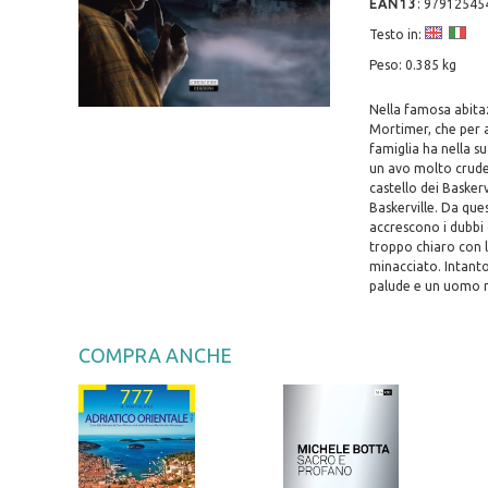
EAN13
:
97912545
Testo in:
Peso: 0.385 kg
Nella famosa abita
Mortimer, che per a
famiglia ha nella s
un avo molto crudel
castello dei Baskerv
Baskerville. Da que
accrescono i dubbi
troppo chiaro con l
minacciato. Intanto
palude e un uomo m
COMPRA ANCHE