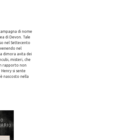
i campagna di nome
tea di Devon. Tale
iso nel Settecento
avvenendo nel
la dimora avita dei
cubi, misteri, che
un rapporto non
 Henry si sente
 è nascosto nella