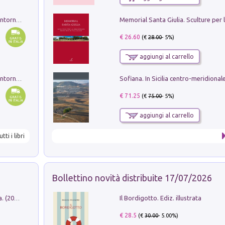
Ruderi delle ville Romano Sabine nei dintorni di Poggio Mirteto. Illustrati dal dott.re prof.re cav.re Ercole Nardi regio ispettore degli scavi e monumenti. Anno 1885. Tavole e studio. Con 25 tavole fuori testo in cartella editoriale
€ 26.60
(€
28.00
- 5%)
aggiungi al carrello
Ruderi delle ville Romano Sabine nei dintorni di Poggio Mirteto. Illustrati dal dott.re prof.re cav.re Ercole Nardi regio ispettore degli scavi e monumenti. Anno 1885
€ 71.25
(€
75.00
- 5%)
aggiungi al carrello
utti i libri
Bollettino novità distribuite 17/07/2026
Il Bordigotto. Ediz. illustrata
Dromos. Libro periodico di architettura. (2026). Vol. 15: Post-model
€ 28.5
(€
30.00
- 5.00%)