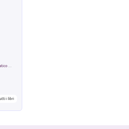
La comparsa. Perché il partito democratico non è mai nato
utti i libri