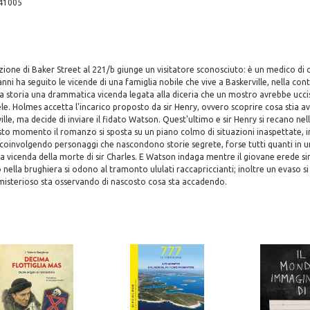
41005
zione di Baker Street al 221/b giunge un visitatore sconosciuto: è un medico d
nni ha seguito le vicende di una famiglia nobile che vive a Baskerville, nella con
ua storia una drammatica vicenda legata alla diceria che un mostro avrebbe ucc
e. Holmes accetta l'incarico proposto da sir Henry, ovvero scoprire cosa stia 
ille, ma decide di inviare il fidato Watson. Quest'ultimo e sir Henry si recano nel
sto momento il romanzo si sposta su un piano colmo di situazioni inaspettate, in
 coinvolgendo personaggi che nascondono storie segrete, forse tutti quanti in 
a vicenda della morte di sir Charles. E Watson indaga mentre il giovane erede sir
 nella brughiera si odono al tramonto ululati raccapriccianti; inoltre un evaso si
isterioso sta osservando di nascosto cosa sta accadendo.