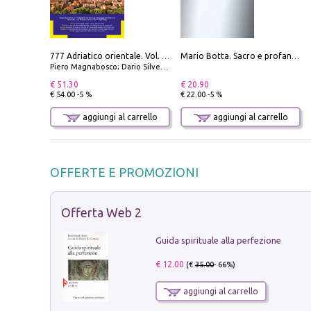
777 Adriatico orientale. Vol. 2: Costa della Dalmazia da Zara a Molunat, Isole della Dalmazia Meridionale e Montenegro
Mario Botta. Sacro e profano-Sacred and profane
Piero Magnabosco; Dario Silvestro; Marco Sbrizzi
€ 51.30
€ 20.90
€ 54.00 -5 %
€ 22.00 -5 %
aggiungi al carrello
aggiungi al carrello
OFFERTE E PROMOZIONI
Offerta Web 2
Guida spirituale alla perfezione
€ 12.00
(€
35.00
- 66%)
aggiungi al carrello