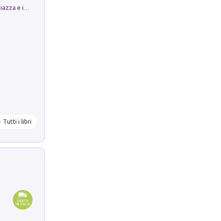
Luoghi Magici di Bologna. Vol. 1: la Piazza e i Suoi Simboli Segreti
Tutti i libri