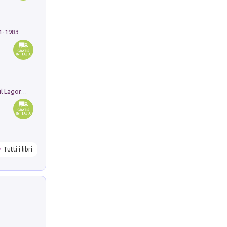
91-1983
Pastori. Sguardi contemporanei tra il Lagorai e la pianura. Ediz. illustrata
Tutti i libri