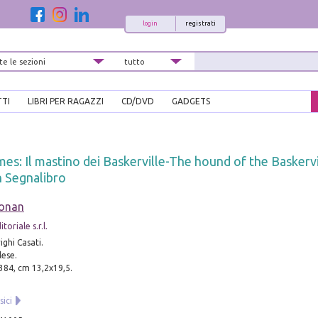
login
registrati
TTI
LIBRI PER RAGAZZI
CD/DVD
GADGETS
es: Il mastino dei Baskerville-The hound of the Baskervil
n Segnalibro
Conan
oriale s.r.l.
ighi Casati.
lese.
 384, cm 13,2x19,5.
sici