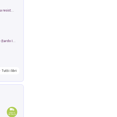
Memorial Santa Giulia. Sculture per la resistenza Monchio di Palagano
Sofiana. In Sicilia centro-meridionale (tardo III-metà IX secolo d.C.): dall'agro-town tardo-imperiale al villaggio medio-bizantino. Nuova ediz.
Tutti i libri