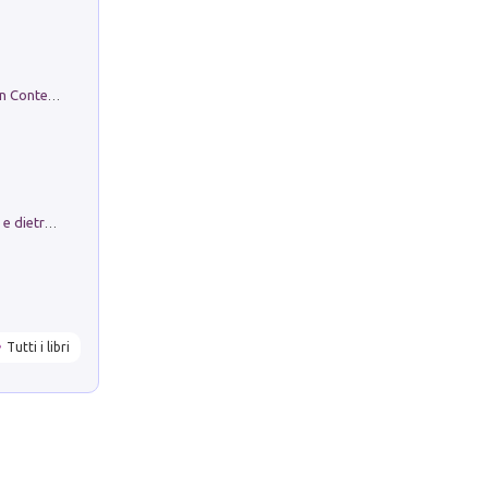
in alto! Livello A1. Con CD-Audio. Con Contenuto digitale per accesso on line
Conte e Mattarella. Sul palcoscenico e dietro le quinte del Quirinale. Un racconto sulle istituzioni
Tutti i libri