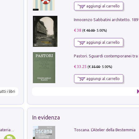
aggiungi al carrello
Innocenzo Sabbatini architetto. 18
€ 38
(€
40.00
- 5.00%)
aggiungi al carrello
€ 33.25
(€
35.00
- 5.00%)
aggiungi al carrello
utti i libri
In evidenza
Toscana. L'Atelier della Bestemmia
L'orientalizzante a Capua. Contesti e materiali dagli scavi di Werner Johannowsky nella necropoli di Fornaci. Nuova ediz.