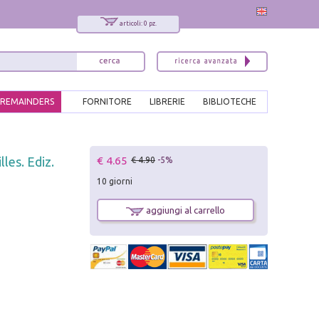
articoli: 0 pz.
REMAINDERS
FORNITORE
LIBRERIE
BIBLIOTECHE
x
€ 4.65
les. Ediz.
€ 4.90
-5%
Interessato ai nostri libri?
10 giorni
Allora iscriviti alla nostra newsletter!
Sarai informato delle nostre novità, potrai
aggiungi al carrello
comunque cancellarti quando desideri.
modulo di iscrizione