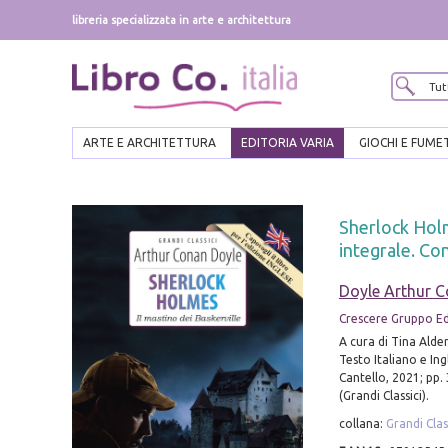
libreria specializzata in arte e architettura
ARTE E ARCHITETTURA
EDITORIA VARIA
GIOCHI E FUME
Sherlock Holm
integrale. Co
Doyle Arthur 
Crescere Gruppo Edit
A cura di Tina Alder
Testo Italiano e Ing
Cantello, 2021; pp.
(Grandi Classici).
collana:
Grandi Clas