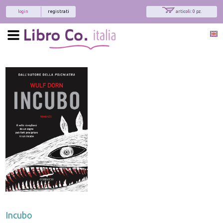
login
registrati
articoli: 0 pz.
Incubo