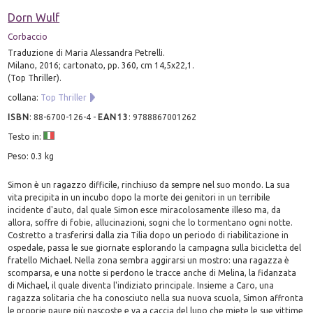
Dorn Wulf
Corbaccio
Traduzione di Maria Alessandra Petrelli.
Milano, 2016; cartonato, pp. 360, cm 14,5x22,1.
(Top Thriller).
collana:
Top Thriller
ISBN
:
88-6700-126-4
-
EAN13
:
9788867001262
Testo in:
Peso: 0.3 kg
Simon è un ragazzo difficile, rinchiuso da sempre nel suo mondo. La sua
vita precipita in un incubo dopo la morte dei genitori in un terribile
incidente d'auto, dal quale Simon esce miracolosamente illeso ma, da
allora, soffre di fobie, allucinazioni, sogni che lo tormentano ogni notte.
Costretto a trasferirsi dalla zia Tilia dopo un periodo di riabilitazione in
ospedale, passa le sue giornate esplorando la campagna sulla bicicletta del
fratello Michael. Nella zona sembra aggirarsi un mostro: una ragazza è
scomparsa, e una notte si perdono le tracce anche di Melina, la fidanzata
di Michael, il quale diventa l'indiziato principale. Insieme a Caro, una
ragazza solitaria che ha conosciuto nella sua nuova scuola, Simon affronta
le proprie paure più nascoste e va a caccia del lupo che miete le sue vittime