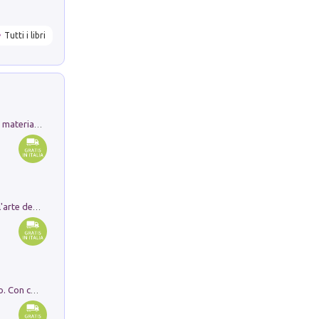
Tutti i libri
L'orientalizzante a Capua. Contesti e materiali dagli scavi di Werner Johannowsky nella necropoli di Fornaci. Nuova ediz.
Ricerche dei dottorandi in storia dell'arte della Sapienza
I monumenti funerari del Lazio antico. Con cartella con tavole