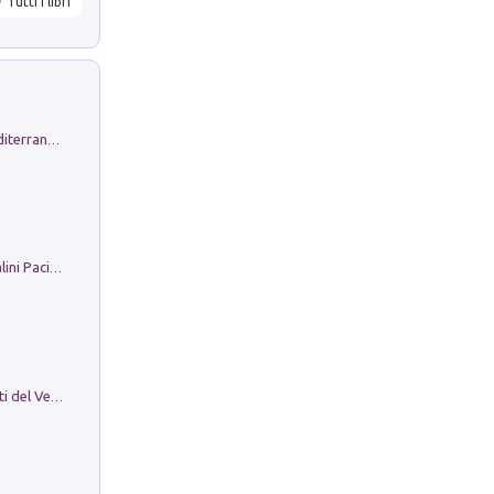
Tutti i libri
Byrsa. Scritti sull''Antico Oriente Mediterraneo. 45-46/2024
Il Filo Della Pace. Storia di Ezio Bartalini Pacifista
Le Epigrafi Della Valle Di Comino. Atti del Ventesimo Convegno Epigrafico Cominese