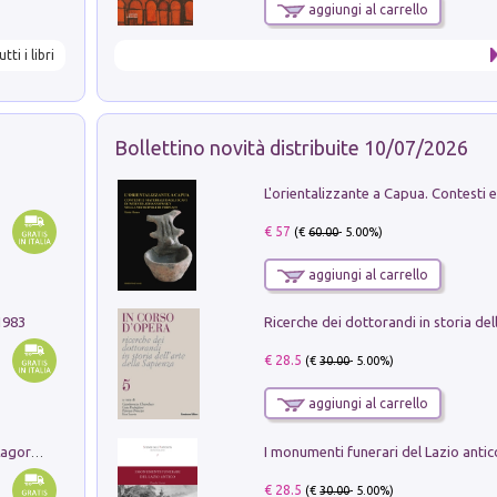
aggiungi al carrello
utti i libri
Bollettino novità distribuite 10/07/2026
€ 57
(€
60.00
- 5.00%)
aggiungi al carrello
1983
€ 28.5
(€
30.00
- 5.00%)
aggiungi al carrello
Pastori. Sguardi contemporanei tra il Lagorai e la pianura. Ediz. illustrata
€ 28.5
(€
30.00
- 5.00%)