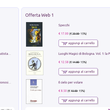
Offerta Web 1
Specchi
€ 17.00
(€
20.00
- 15%)
aggiungi al carrello
Pietro Bellotti Detto Canaletty. Un Vedutista Veneziano nella Francia dell'Ancien Régime
€ 12.58
(€
14.80
- 15%)
aggiungi al carrello
Il cielo per volare
La seduzione del gusto con Pipero & Monosilio
€ 8.50
(€
10.00
- 15%)
aggiungi al carrello