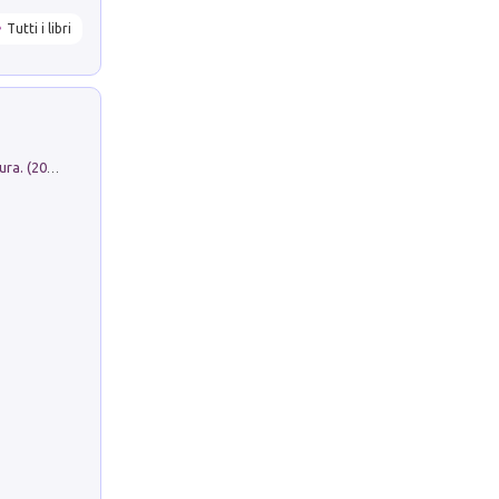
Tutti i libri
Dromos. Libro periodico di architettura. (2026). Vol. 15: Post-model