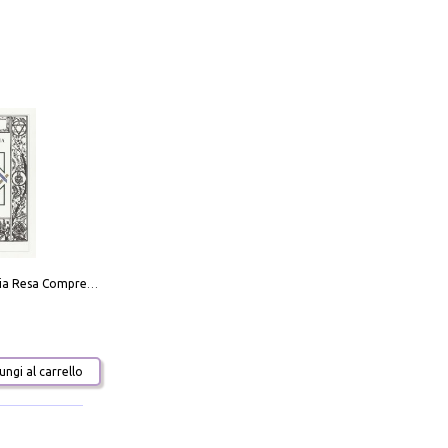
La Massoneria Resa Comprensibile ai Suoi Adepti. Vol. 3: il Maestro.
ngi al carrello