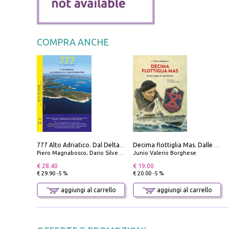
COMPRA ANCHE
777 Alto Adriatico. Dal Delta del Po a Capo Promontore. Con QR Code
Decima flottiglia Mas. Dalle origini all'armistizio
Piero Magnabosco; Dario Silvestro; Marco Sbrizzi
Junio Valerio Borghese
€ 28.40
€ 19.00
€ 29.90 -5 %
€ 20.00 -5 %
aggiungi al carrello
aggiungi al carrello