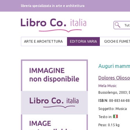
libreria specializzata in arte e architettura
ARTE E ARCHITETTURA
EDITORIA VARIA
GIOCHI E FUME
Auguri mamm
Dolores Olioso
Mela Music
Bussolengo, 2003; br
ISBN
:
88-88344-88
Soggetto: Musica
Testo in:
Peso: 0.15 kg