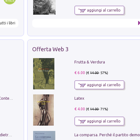
aggiungi al carrello
utti i libri
Offerta Web 3
Frutta & Verdura
€ 6.00
(€
14.00
- 57%)
aggiungi al carrello
Latex
in alto! Livello A1. Con CD-Audio. Con Contenuto digitale per accesso on line
€ 4.00
(€
14.00
- 71%)
aggiungi al carrello
Conte e Mattarella. Sul palcoscenico e dietro le quinte del Quirinale. Un racconto sulle istituzioni