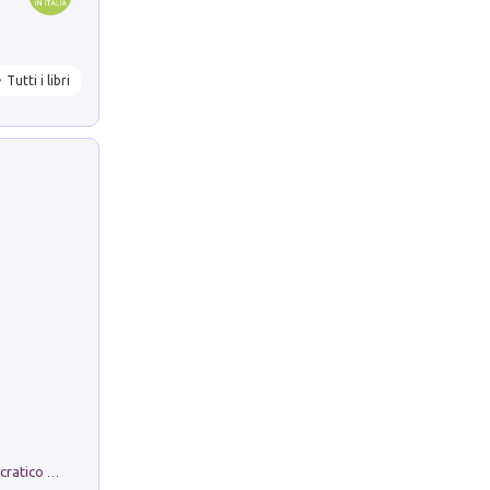
Tutti i libri
La comparsa. Perché il partito democratico non è mai nato