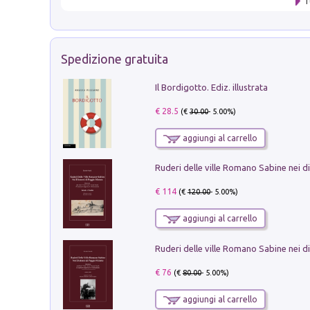
T
Spedizione gratuita
Il Bordigotto. Ediz. illustrata
€ 28.5
(€
30.00
- 5.00%)
aggiungi al carrello
€ 114
(€
120.00
- 5.00%)
aggiungi al carrello
€ 76
(€
80.00
- 5.00%)
aggiungi al carrello