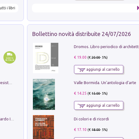
utti i libri
Bollettino novità distribuite 24/07/2026
€ 19.00
(€
20.00
- 5%)
aggiungi al carrello
Valle Bormida. Un'antologia d'arte
Memorial Santa Giulia. Sculture per la resistenza Monchio di Palagano
€ 14.25
(€
15.00
- 5%)
aggiungi al carrello
Di colori e di ricordi
Sofiana. In Sicilia centro-meridionale (tardo III-metà IX secolo d.C.): dall'agro-town tardo-imperiale al villaggio medio-bizantino. Nuova ediz.
€ 17.10
(€
18.00
- 5%)