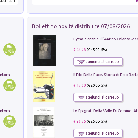
utti i libri
Bollettino novità distribuite 07/08/2026
€ 42.75
(€
45.00
- 5%)
aggiungi al carrello
Ruderi delle ville Romano Sabine nei dintorni di Poggio Mirteto. Illustrati dal dott.re prof.re cav.re Ercole Nardi regio ispettore degli scavi e monumenti. Anno 1885. Tavole e studio. Con 25 tavole fuori testo in cartella editoriale
€ 19.00
(€
20.00
- 5%)
aggiungi al carrello
Ruderi delle ville Romano Sabine nei dintorni di Poggio Mirteto. Illustrati dal dott.re prof.re cav.re Ercole Nardi regio ispettore degli scavi e monumenti. Anno 1885
€ 23.75
(€
25.00
- 5%)
aggiungi al carrello