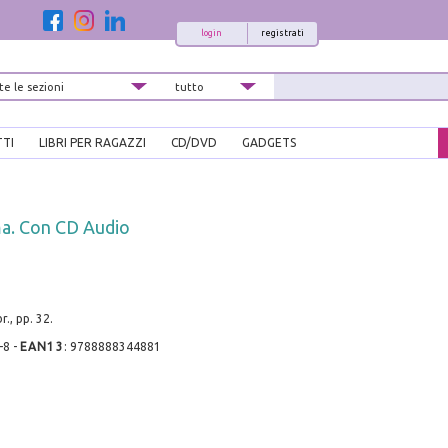
login
registrati
TTI
LIBRI PER RAGAZZI
CD/DVD
GADGETS
a. Con CD Audio
., pp. 32.
-8
-
EAN13
:
9788888344881