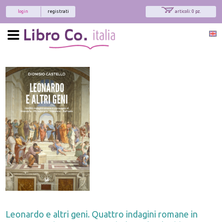
login
registrati
articoli: 0 pz.
x
Interessato ai nostri libri?
Allora iscriviti alla nostra newsletter!
Sarai informato delle nostre novità, potrai
comunque cancellarti quando desideri.
modulo di iscrizione
Leonardo e altri geni. Quattro indagini romane in