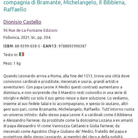
compagnia di Bramante, Michelangelo, Il Bibbiena,
Raffaello
Dionisio Castello
96 Rue de-La-Fontaine Edizioni
Follonica, 2021; br., pp. 304.
ISBN
:
88-9399-038-5
-
EAN13
:
9788893990387
Testo in:
Peso: 1 kg
Quando Leonardo arriva a Roma, alla fine del 1513, trova una città dove
convivono cardinali e prostitute, mecenati e usurai, grandi artisti e
avventurieri. Con papa Leone X Medici questi contrasti aumentano a
dismisura, e non sorprende che il Maestro resti coinvolto in una serie di
intrighi e delitti cui solo il suo genio riesce a dare soluzione. Lo vediamo,
insieme al suo fedele Salaì e lo accompagnano, e spesso lo aiutano, altri
geni suoi pari, come Bramante, Michelangelo, Raffaello. Tutt'intorno ruota
un universo infinito: dallo stesso papa Leone X a cardinali come il Bibbiena
e Alessandro Farnese; da prostitute come la dolcissima Lozana a ex amanti
di papa Alessandro VI come Vannozza Cattanei e Giulia Farnese; da
mecenati come Agostino Chigi e Giuliano de' Medici, fratello del papa e
protettore dello stesso Leonardo, ai membri del clero e della nobiltà