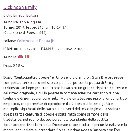
Dickinson Emily
Giulio Einaudi Editore
Testo Italiano e Inglese.
Torino, 2019; br., pp. 213, cm 10,6x18,1.
(Collezione di Poesia. 464).
collana:
Collezione di Poesia
ISBN
:
88-06-23270-3
-
EAN13
:
9788806232702
Testo in:
Peso: 0.18 kg
Dopo "Centoquattro poesie" e "Uno zero più ampio", Silvia Bre prosegue
con questo terzo libro nel suo corpo a corpo con la poesia di Emily
Dickinson. Un impegno traduttorio basato su un grande rispetto del testo e
del ritmo originale, a cui la poetessa romana aderisce cercando di non
togliere e di non aggiungere nulla. Ma c'è un'adesione più profonda, di tipo
empatico, che permette di riprodurre il più possibile le ambiguità e i
molteplici significati delle parole e dei versi del testo inglese. La scelta di
questa terza centuria di poesie è stata fatta come sempre dalla
traduttrice, nel segno del suo personale scandaglio delle vastità
dickinsoniane. Ma i temi della Dickinson ci sono tutti, in primis la natura e la
morte, annunciate e intrecciate fin dalla prima poesia "Ancora non l'ho