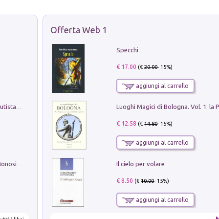
Offerta Web 1
Specchi
€ 17.00
(€
20.00
- 15%)
aggiungi al carrello
Pietro Bellotti Detto Canaletty. Un Vedutista Veneziano nella Francia dell'Ancien Régime
€ 12.58
(€
14.80
- 15%)
aggiungi al carrello
Il cielo per volare
La seduzione del gusto con Pipero & Monosilio
€ 8.50
(€
10.00
- 15%)
aggiungi al carrello