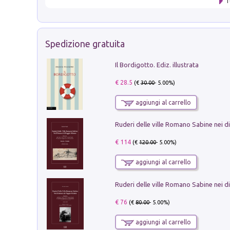
T
Spedizione gratuita
Il Bordigotto. Ediz. illustrata
€ 28.5
(€
30.00
- 5.00%)
aggiungi al carrello
€ 114
(€
120.00
- 5.00%)
aggiungi al carrello
€ 76
(€
80.00
- 5.00%)
aggiungi al carrello