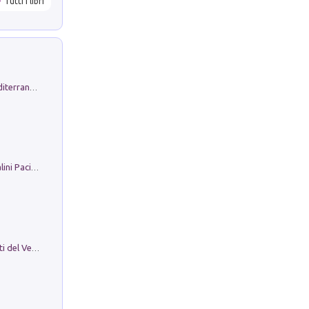
Tutti i libri
Byrsa. Scritti sull''Antico Oriente Mediterraneo. 45-46/2024
Il Filo Della Pace. Storia di Ezio Bartalini Pacifista
Le Epigrafi Della Valle Di Comino. Atti del Ventesimo Convegno Epigrafico Cominese