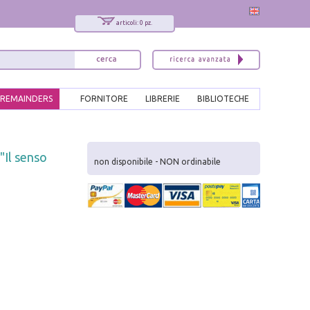
articoli: 0 pz.
REMAINDERS
FORNITORE
LIBRERIE
BIBLIOTECHE
x
"Il senso
Interessato ai nostri libri?
non disponibile - NON ordinabile
Allora iscriviti alla nostra newsletter!
Sarai informato delle nostre novità, potrai
comunque cancellarti quando desideri.
modulo di iscrizione