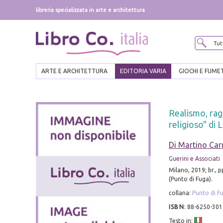
libreria specializzata in arte e architettura
ARTE E ARCHITETTURA
EDITORIA VARIA
GIOCHI E FUME
Realismo, rag
religioso" di 
Di Martino Ca
Guerini e Associati
Milano, 2019; br., 
(Punto di Fuga).
collana:
Punto di F
ISBN
:
88-6250-301
Testo in: