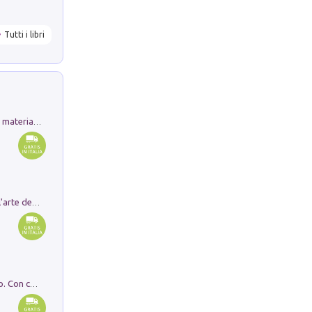
Tutti i libri
L'orientalizzante a Capua. Contesti e materiali dagli scavi di Werner Johannowsky nella necropoli di Fornaci. Nuova ediz.
Ricerche dei dottorandi in storia dell'arte della Sapienza
I monumenti funerari del Lazio antico. Con cartella con tavole