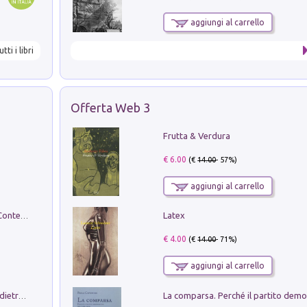
aggiungi al carrello
utti i libri
Offerta Web 3
Frutta & Verdura
€ 6.00
(€
14.00
- 57%)
aggiungi al carrello
Latex
in alto! Livello A1. Con CD-Audio. Con Contenuto digitale per accesso on line
€ 4.00
(€
14.00
- 71%)
aggiungi al carrello
Conte e Mattarella. Sul palcoscenico e dietro le quinte del Quirinale. Un racconto sulle istituzioni