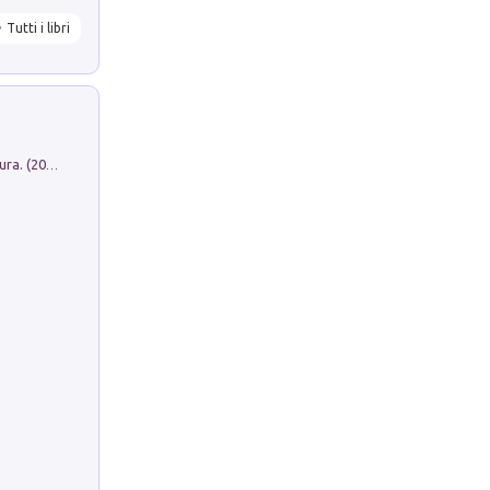
Tutti i libri
Dromos. Libro periodico di architettura. (2026). Vol. 15: Post-model