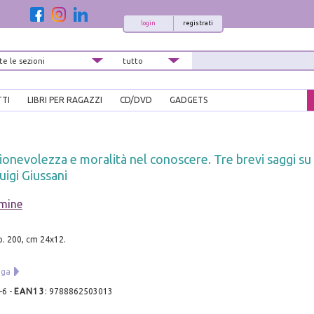
login
registrati
TTI
LIBRI PER RAGAZZI
CD/DVD
GADGETS
ionevolezza e moralità nel conoscere. Tre brevi saggi su 
Luigi Giussani
rmine
pp. 200, cm 24x12.
uga
-6
-
EAN13
:
9788862503013