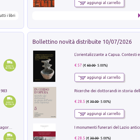
aggiungi al carrello
utti i libri
Bollettino novità distribuite 10/07/2026
€ 57
(€
60.00
- 5.00%)
aggiungi al carrello
1983
€ 28.5
(€
30.00
- 5.00%)
aggiungi al carrello
Pastori. Sguardi contemporanei tra il Lagorai e la pianura. Ediz. illustrata
€ 28.5
(€
30.00
- 5.00%)