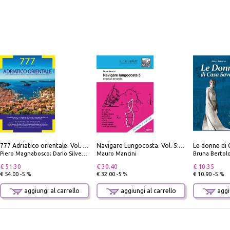
Le donne di 
777 Adriatico orientale. Vol. 2: Costa della Dalmazia da Zara a Molunat, Isole della Dalmazia Meridionale e Montenegro
Navigare Lungocosta. Vol. 5: Corsica e Sardegna
Piero Magnabosco; Dario Silvestro; Marco Sbrizzi
Mauro Mancini
Bruna Bertol
€ 51.30
€ 30.40
€ 10.35
€ 54.00 -5 %
€ 32.00 -5 %
€ 10.90 -5 %
aggiungi al carrello
aggiungi al carrello
aggiu