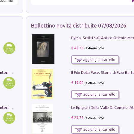
utti i libri
Bollettino novità distribuite 07/08/2026
€ 42.75
(€
45.00
- 5%)
aggiungi al carrello
Ruderi delle ville Romano Sabine nei dintorni di Poggio Mirteto. Illustrati dal dott.re prof.re cav.re Ercole Nardi regio ispettore degli scavi e monumenti. Anno 1885. Tavole e studio. Con 25 tavole fuori testo in cartella editoriale
€ 19.00
(€
20.00
- 5%)
aggiungi al carrello
Ruderi delle ville Romano Sabine nei dintorni di Poggio Mirteto. Illustrati dal dott.re prof.re cav.re Ercole Nardi regio ispettore degli scavi e monumenti. Anno 1885
€ 23.75
(€
25.00
- 5%)
aggiungi al carrello