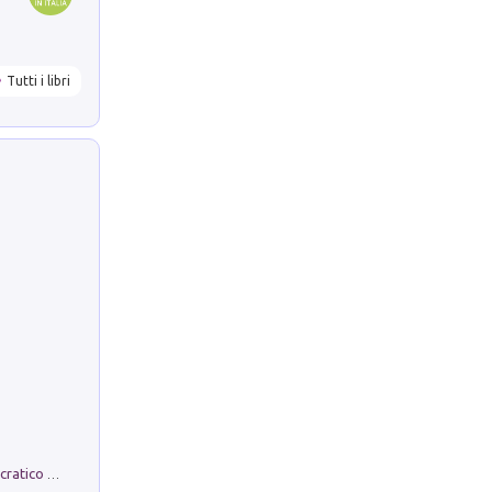
Tutti i libri
La comparsa. Perché il partito democratico non è mai nato