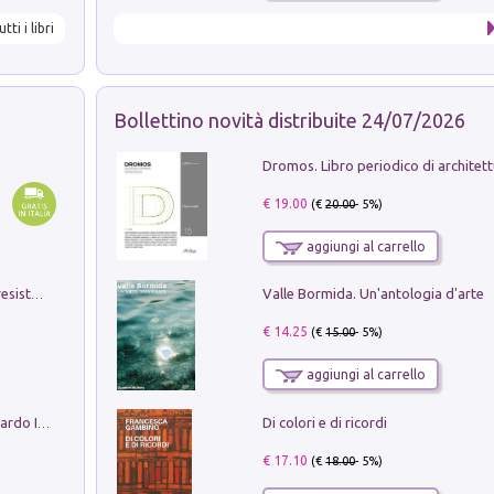
utti i libri
Bollettino novità distribuite 24/07/2026
€ 19.00
(€
20.00
- 5%)
aggiungi al carrello
Valle Bormida. Un'antologia d'arte
Memorial Santa Giulia. Sculture per la resistenza Monchio di Palagano
€ 14.25
(€
15.00
- 5%)
aggiungi al carrello
Di colori e di ricordi
Sofiana. In Sicilia centro-meridionale (tardo III-metà IX secolo d.C.): dall'agro-town tardo-imperiale al villaggio medio-bizantino. Nuova ediz.
€ 17.10
(€
18.00
- 5%)