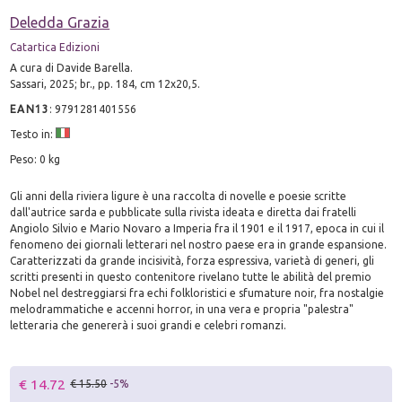
Deledda Grazia
Catartica Edizioni
A cura di Davide Barella.
Sassari, 2025; br., pp. 184, cm 12x20,5.
EAN13
:
9791281401556
Testo in:
Peso: 0 kg
Gli anni della riviera ligure è una raccolta di novelle e poesie scritte
dall'autrice sarda e pubblicate sulla rivista ideata e diretta dai fratelli
Angiolo Silvio e Mario Novaro a Imperia fra il 1901 e il 1917, epoca in cui il
fenomeno dei giornali letterari nel nostro paese era in grande espansione.
Caratterizzati da grande incisività, forza espressiva, varietà di generi, gli
scritti presenti in questo contenitore rivelano tutte le abilità del premio
Nobel nel destreggiarsi fra echi folkloristici e sfumature noir, fra nostalgie
melodrammatiche e accenni horror, in una vera e propria "palestra"
letteraria che genererà i suoi grandi e celebri romanzi.
€ 14.72
€ 15.50
-5%