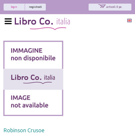
login
registrati
articoli: 0 pz.
Robinson Crusoe