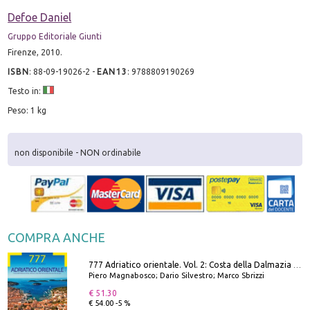
Defoe Daniel
Gruppo Editoriale Giunti
Firenze, 2010.
ISBN
:
88-09-19026-2
-
EAN13
:
9788809190269
Testo in:
Peso: 1 kg
non disponibile - NON ordinabile
COMPRA ANCHE
777 Adriatico orientale. Vol. 2: Costa della Dalmazia da Zara a Molunat, Isole della Dalmazia Meridionale e Montenegro
Piero Magnabosco; Dario Silvestro; Marco Sbrizzi
€ 51.30
€ 54.00 -5 %