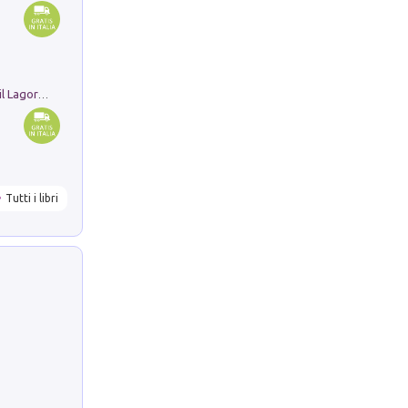
Pastori. Sguardi contemporanei tra il Lagorai e la pianura. Ediz. illustrata
Tutti i libri