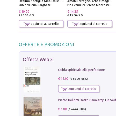
Decima flottiglia Mas. Dalle origini all'armistizio
Amabili streghe. Arte e magie di Leonora Carrington e Remedios Varo
Junio Valerio Borghese
Pina Varriale; Serena Montesarchio
€ 19.00
€ 14.25
€ 20.00 -5 %
€ 15.00 -5 %
aggiungi al carrello
aggiungi al carrello
OFFERTE E PROMOZIONI
Offerta Web 2
Guida spirituale alla perfezione
€ 12.00
(€
35.00
- 66%)
aggiungi al carrello
€ 6.00
(€
30.00
- 80%)