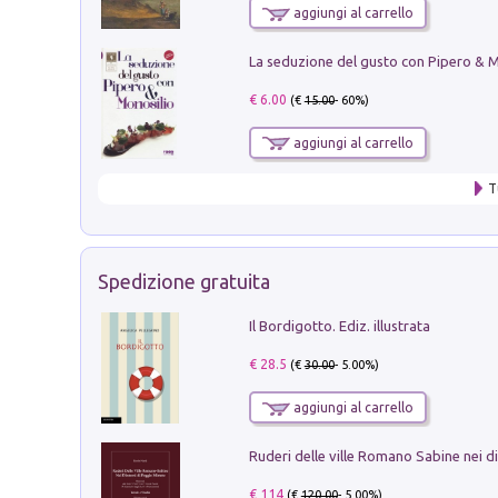
aggiungi al carrello
€ 6.00
(€
15.00
- 60%)
aggiungi al carrello
T
Spedizione gratuita
Il Bordigotto. Ediz. illustrata
€ 28.5
(€
30.00
- 5.00%)
aggiungi al carrello
€ 114
(€
120.00
- 5.00%)