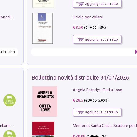
aggiungi al carrello
Il cielo per volare
La seduzione del gusto con Pipero & Monosilio
€ 8.50
(€
10.00
- 15%)
aggiungi al carrello
utti i libri
Bollettino novità distribuite 31/07/2026
Angela Brandys. Outta Love
€ 28.5
(€
30.00
- 5.00%)
aggiungi al carrello
Ruderi delle ville Romano Sabine nei dintorni di Poggio Mirteto. Illustrati dal dott.re prof.re cav.re Ercole Nardi regio ispettore degli scavi e monumenti. Anno 1885. Tavole e studio. Con 25 tavole fuori testo in cartella editoriale
€ 26.60
(€
28.00
- 5%)