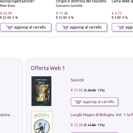
Autoprogettazione?
Origini e dottrina del fascismo
Mari Enzo
Giovanni Gentile
€ 20.90
€ 11.40
€ 4.75
€ 22.00 -5 %
€ 12.00 -5 %
€ 5.00 -5 %
aggiungi al carrello
aggiungi al carrello
aggiu
Offerta Web 1
Specchi
€ 17.00
(€
20.00
- 15%)
aggiungi al carrello
Pietro Bellotti Detto Canaletty. Un Vedutista Veneziano nella Francia dell'Ancien Régime
€ 12.58
(€
14.80
- 15%)