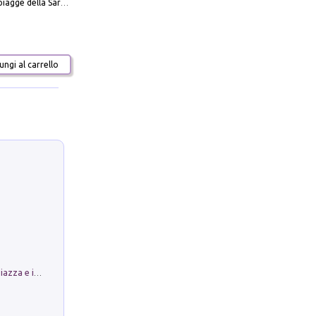
Carta delle spiagge della Sardegna. Con custodia
ngi al carrello
Luoghi Magici di Bologna. Vol. 1: la Piazza e i Suoi Simboli Segreti