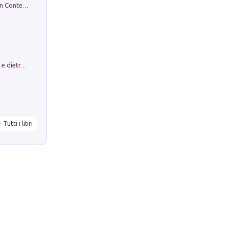
in alto! Livello A1. Con CD-Audio. Con Contenuto digitale per accesso on line
Conte e Mattarella. Sul palcoscenico e dietro le quinte del Quirinale. Un racconto sulle istituzioni
Tutti i libri