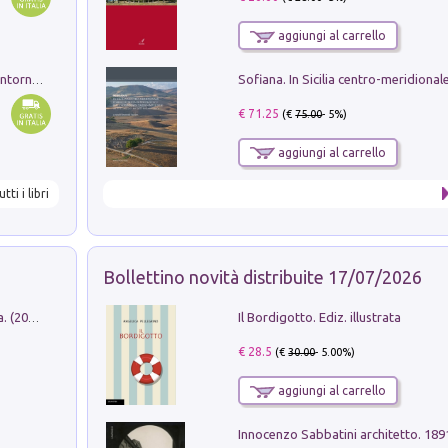
aggiungi al carrello
Ruderi delle ville Romano Sabine nei dintorni di Poggio Mirteto. Illustrati dal dott.re prof.re cav.re Ercole Nardi regio ispettore degli scavi e monumenti. Anno 1885
€ 71.25
(€
75.00
- 5%)
aggiungi al carrello
utti i libri
Bollettino novità distribuite 17/07/2026
Il Bordigotto. Ediz. illustrata
Dromos. Libro periodico di architettura. (2026). Vol. 15: Post-model
€ 28.5
(€
30.00
- 5.00%)
aggiungi al carrello
Innocenzo Sabbatini architetto. 18