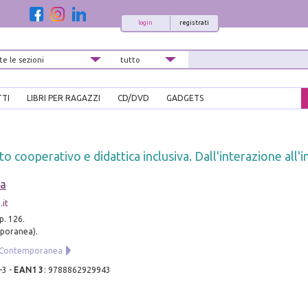
login
registrati
TTI
LIBRI PER RAGAZZI
CD/DVD
GADGETS
 cooperativo e didattica inclusiva. Dall'interazione all'i
la
.it
p. 126.
mporanea).
a Contemporanea
-3
-
EAN13
:
9788862929943