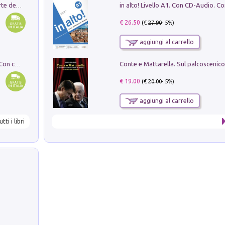
Ricerche dei dottorandi in storia dell'arte della Sapienza
€ 26.50
(€
27.90
- 5%)
aggiungi al carrello
I monumenti funerari del Lazio antico. Con cartella con tavole
€ 19.00
(€
20.00
- 5%)
aggiungi al carrello
utti i libri