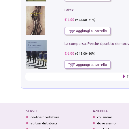
Latex
€ 4.00
(€
14.00
- 71%)
aggiungi al carrello
€ 6.00
(€
15.00
- 60%)
aggiungi al carrello
T
SERVIZI
AZIENDA
on-line bookstore
chi siamo
editori distribuiti
dove siamo