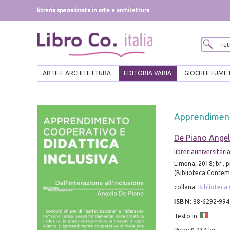
libreria specializzata in arte e architettura
ARTE E ARCHITETTURA
EDITORIA VARIA
GIOCHI E FUME
Apprendimento
De Piano Ange
libreriauniversitaria
Limena, 2018; br., p
(Biblioteca Conte
collana:
Bibliotec
ISBN
:
88-6292-994
Testo in: