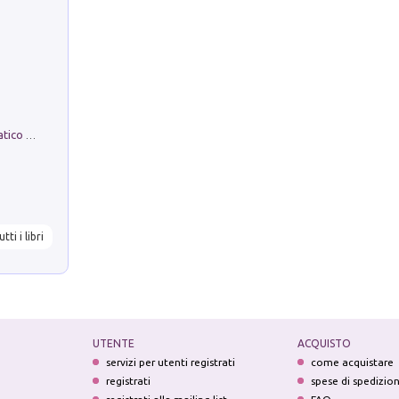
La comparsa. Perché il partito democratico non è mai nato
utti i libri
UTENTE
ACQUISTO
servizi per utenti registrati
come acquistare
registrati
spese di spedizio