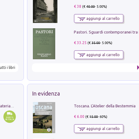
€ 38
(€
40.00
- 5.00%)
aggiungi al carrello
€ 33.25
(€
35.00
- 5.00%)
aggiungi al carrello
utti i libri
In evidenza
Toscana. L'Atelier della Bestemmia
L'orientalizzante a Capua. Contesti e materiali dagli scavi di Werner Johannowsky nella necropoli di Fornaci. Nuova ediz.
€ 6.00
(€
15.00
- 60%)
aggiungi al carrello