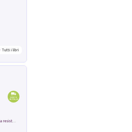
Tutti i libri
Memorial Santa Giulia. Sculture per la resistenza Monchio di Palagano