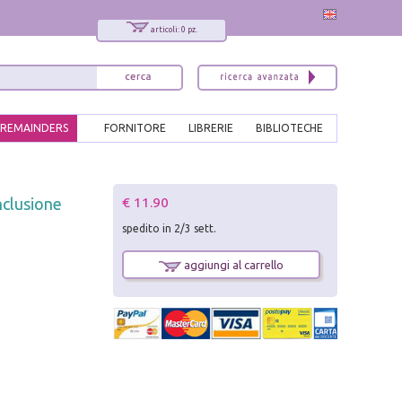
articoli: 0 pz.
REMAINDERS
FORNITORE
LIBRERIE
BIBLIOTECHE
x
€ 11.90
nclusione
Interessato ai nostri libri?
spedito in 2/3 sett.
Allora iscriviti alla nostra newsletter!
Sarai informato delle nostre novità, potrai
aggiungi al carrello
comunque cancellarti quando desideri.
modulo di iscrizione