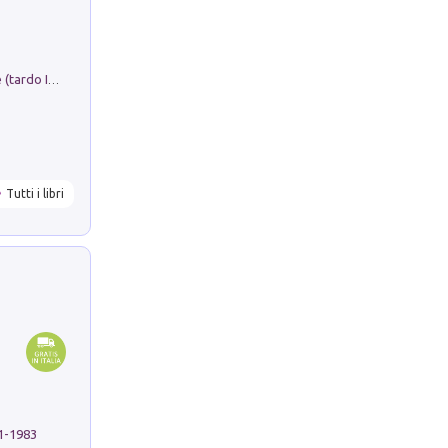
Sofiana. In Sicilia centro-meridionale (tardo III-metà IX secolo d.C.): dall'agro-town tardo-imperiale al villaggio medio-bizantino. Nuova ediz.
Tutti i libri
91-1983