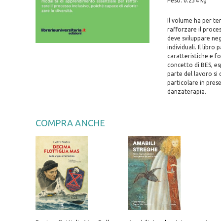
Peso: 0.234 kg
Il volume ha per t
rafforzare il proces
deve sviluppare neg
individuali. Il lib
caratteristiche e fo
concetto di BES, es
parte del lavoro si 
particolare in prese
danzaterapia.
COMPRA ANCHE