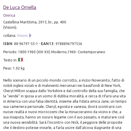
De Luca Ornella
Onirica
Castellina Marittima, 2015; br., pp. 400.
(Visioni).
collana:
Visioni
ISBN
:
88-96797-55-1
-
EAN13
:
9788896797556
Periodo: 1800-1960 (XIX-XX) Moderno,1960- Contemporaneo
Testo in:
Peso: 1.92 kg
Nello scenario di un piccolo mondo corrotto, a inizio Novecento, fatto di
nobili inglesi viziati e di malviventi mercenari nei bassifondi di New York,
Cheryl Milton scappa dallo Yorkshire e dal controllo della sua famiglia, che
la "vende" in sposa a un uomo di dubbia moralità, e cerca di rifarsi una vita
in America con una falsa identità, insieme alla fidata amica Jane, un tempo
sua cameriera personale. Cheryl, egoista e vanesia, dovrà scontrarsi con
nuove realtà e nuovi microcosmi che la minacceranno da vicino e che, a
sua insaputa, hanno un oscuro legame con il suo passato, e maturare così
una nuova sensibilità. Sarà l'incontro con Nick, il peggiore delle proposte
che il destino potesse inviarle, a farla uscire dall'alcova stagnante di una