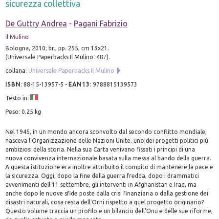
sicurezza collettiva
De Guttry Andrea
-
Pagani Fabrizio
Il Mulino
Bologna, 2010; br., pp. 255, cm 13x21.
(Universale Paperbacks Il Mulino. 487).
collana:
Universale Paperbacks Il Mulino
ISBN
:
88-15-13957-5
-
EAN13
:
9788815139573
Testo in:
Peso: 0.25 kg
Nel 1945, in un mondo ancora sconvolto dal secondo conflitto mondiale,
nasceva l'Organizzazione delle Nazioni Unite, uno dei progetti politici più
ambiziosi della storia. Nella sua Carta venivano fissati i principi di una
nuova convivenza internazionale basata sulla messa al bando della guerra.
A questa istituzione era inoltre attribuito il compito di mantenere la pace e
la sicurezza. Oggi, dopo la fine della guerra fredda, dopo i drammatici
avvenimenti dell'11 settembre, gli interventi in Afghanistan e Iraq, ma
anche dopo le nuove sfide poste dalla crisi finanziaria o dalla gestione dei
disastri naturali, cosa resta dell'Orni rispetto a quel progetto originario?
Questo volume traccia un profilo e un bilancio dell'Onu e delle sue riforme,