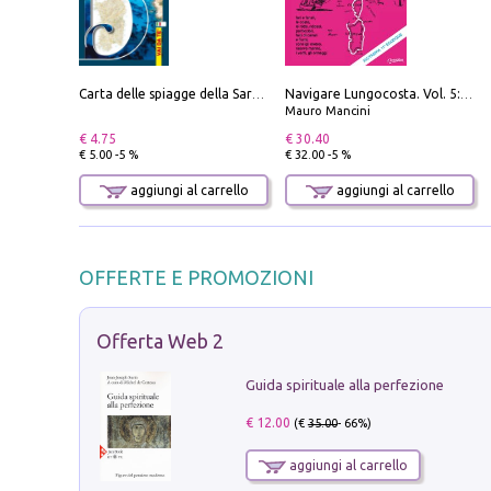
Carta delle spiagge della Sardegna. Con custodia
Navigare Lungocosta. Vol. 5: Corsica e Sardegna
Mauro Mancini
€ 4.75
€ 30.40
€ 5.00 -5 %
€ 32.00 -5 %
aggiungi al carrello
aggiungi al carrello
OFFERTE E PROMOZIONI
Offerta Web 2
Guida spirituale alla perfezione
€ 12.00
(€
35.00
- 66%)
aggiungi al carrello