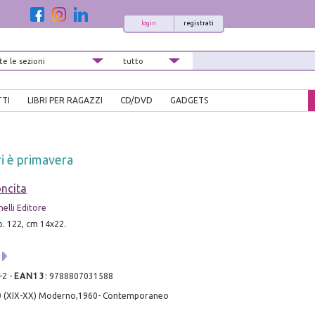
login
registrati
TTI
LIBRI PER RAGAZZI
CD/DVD
GADGETS
ri è primavera
ncita
elli Editore
pp. 122, cm 14x22.
-2
-
EAN13
:
9788807031588
0 (XIX-XX) Moderno,1960- Contemporaneo