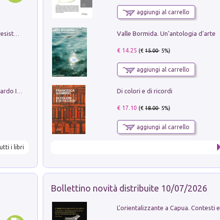
aggiungi al carrello
Valle Bormida. Un'antologia d'arte
Memorial Santa Giulia. Sculture per la resistenza Monchio di Palagano
€ 14.25
(€
15.00
- 5%)
aggiungi al carrello
Di colori e di ricordi
Sofiana. In Sicilia centro-meridionale (tardo III-metà IX secolo d.C.): dall'agro-town tardo-imperiale al villaggio medio-bizantino. Nuova ediz.
€ 17.10
(€
18.00
- 5%)
aggiungi al carrello
utti i libri
Bollettino novità distribuite 10/07/2026