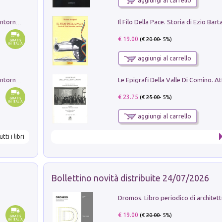
aggiungi al carrello
Ruderi delle ville Romano Sabine nei dintorni di Poggio Mirteto. Illustrati dal dott.re prof.re cav.re Ercole Nardi regio ispettore degli scavi e monumenti. Anno 1885. Tavole e studio. Con 25 tavole fuori testo in cartella editoriale
€ 19.00
(€
20.00
- 5%)
aggiungi al carrello
Ruderi delle ville Romano Sabine nei dintorni di Poggio Mirteto. Illustrati dal dott.re prof.re cav.re Ercole Nardi regio ispettore degli scavi e monumenti. Anno 1885
€ 23.75
(€
25.00
- 5%)
aggiungi al carrello
utti i libri
Bollettino novità distribuite 24/07/2026
€ 19.00
(€
20.00
- 5%)