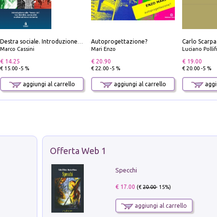
Autoprogettazione?
Destra sociale. Introduzione alla «terza via», tra identità, comunità e alternativa al sistema
Marco Cassini
Mari Enzo
Luciano Polli
€ 14.25
€ 20.90
€ 19.00
€ 15.00 -5 %
€ 22.00 -5 %
€ 20.00 -5 %
aggiungi al carrello
aggiungi al carrello
aggiu
Offerta Web 1
Specchi
€ 17.00
(€
20.00
- 15%)
aggiungi al carrello