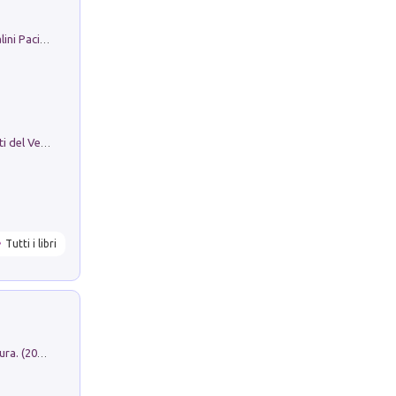
Il Filo Della Pace. Storia di Ezio Bartalini Pacifista
Le Epigrafi Della Valle Di Comino. Atti del Ventesimo Convegno Epigrafico Cominese
Tutti i libri
Dromos. Libro periodico di architettura. (2026). Vol. 15: Post-model