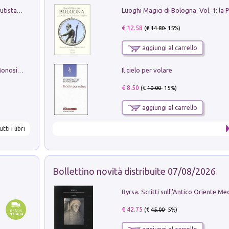
Pietro Bellotti Detto Canaletty. Un Vedutista Veneziano nella Francia dell'Ancien Régime
€ 12.58
(€
14.80
- 15%)
aggiungi al carrello
Il cielo per volare
La seduzione del gusto con Pipero & Monosilio
€ 8.50
(€
10.00
- 15%)
aggiungi al carrello
utti i libri
Bollettino novità distribuite 07/08/2026
€ 42.75
(€
45.00
- 5%)