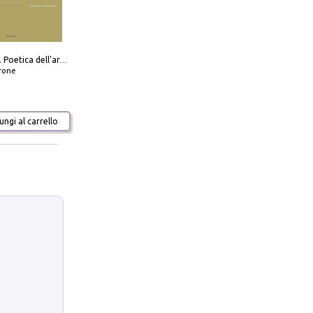
Carlo Scarpa. Poetica dell'arredo. Tavoli e sedie-Poetics of furniture. Tables and chairs. Ediz. bilingue
frone
ngi al carrello