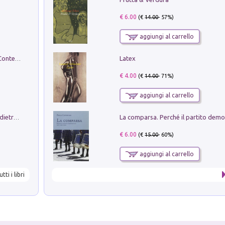
€ 6.00
(€
14.00
- 57%)
aggiungi al carrello
Latex
in alto! Livello A1. Con CD-Audio. Con Contenuto digitale per accesso on line
€ 4.00
(€
14.00
- 71%)
aggiungi al carrello
Conte e Mattarella. Sul palcoscenico e dietro le quinte del Quirinale. Un racconto sulle istituzioni
€ 6.00
(€
15.00
- 60%)
aggiungi al carrello
utti i libri