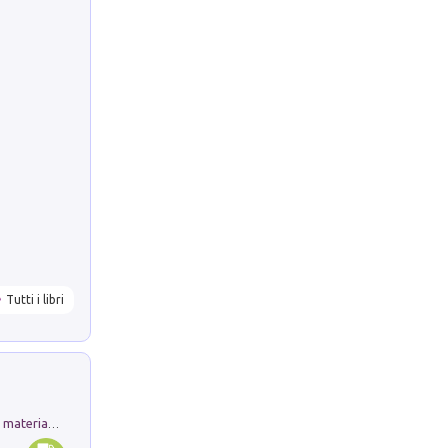
Tutti i libri
L'orientalizzante a Capua. Contesti e materiali dagli scavi di Werner Johannowsky nella necropoli di Fornaci. Nuova ediz.