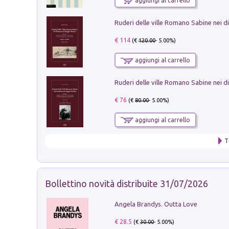
aggiungi al carrello
€ 114
(€
120.00
- 5.00%)
aggiungi al carrello
€ 76
(€
80.00
- 5.00%)
aggiungi al carrello
T
Bollettino novità distribuite 31/07/2026
Angela Brandys. Outta Love
€ 28.5
(€
30.00
- 5.00%)