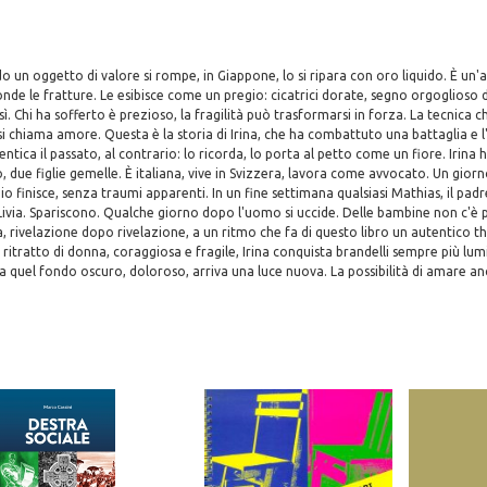
o un oggetto di valore si rompe, in Giappone, lo si ripara con oro liquido. È un'
de le fratture. Le esibisce come un pregio: cicatrici dorate, segno orgoglioso d
ì. Chi ha sofferto è prezioso, la fragilità può trasformarsi in forza. La tecnica ch
 si chiama amore. Questa è la storia di Irina, che ha combattuto una battaglia e l
tica il passato, al contrario: lo ricorda, lo porta al petto come un fiore. Irina 
, due figlie gemelle. È italiana, vive in Svizzera, lavora come avvocato. Un giorn
io finisce, senza traumi apparenti. In un fine settimana qualsiasi Mathias, il pad
 Livia. Spariscono. Qualche giorno dopo l'uomo si uccide. Delle bambine non c'è p
 rivelazione dopo rivelazione, a un ritmo che fa di questo libro un autentico thr
ritratto di donna, coraggiosa e fragile, Irina conquista brandelli sempre più lumi
 Da quel fondo oscuro, doloroso, arriva una luce nuova. La possibilità di amare a