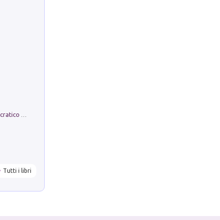
La comparsa. Perché il partito democratico non è mai nato
Tutti i libri