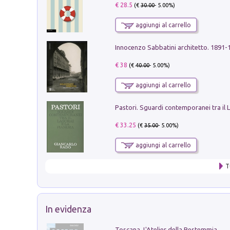
€ 28.5
(€
30.00
- 5.00%)
aggiungi al carrello
Innocenzo Sabbatini architetto. 1891-
€ 38
(€
40.00
- 5.00%)
aggiungi al carrello
€ 33.25
(€
35.00
- 5.00%)
aggiungi al carrello
T
In evidenza
Toscana. L'Atelier della Bestemmia