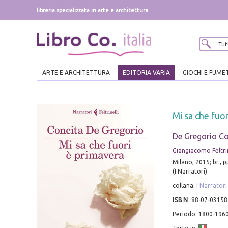
libreria specializzata in arte e architettura
ARTE E ARCHITETTURA
EDITORIA VARIA
GIOCHI E FUME
Mi sa che fuo
De Gregorio Co
Giangiacomo Feltrin
Milano, 2015; br., 
(I Narratori).
collana:
I Narratori
ISBN
:
88-07-03158
Periodo: 1800-196