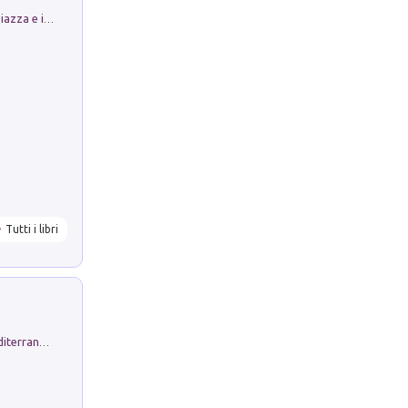
Luoghi Magici di Bologna. Vol. 1: la Piazza e i Suoi Simboli Segreti
Tutti i libri
Byrsa. Scritti sull''Antico Oriente Mediterraneo. 45-46/2024