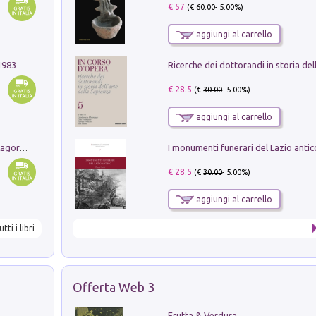
€ 57
(€
60.00
- 5.00%)
aggiungi al carrello
1983
€ 28.5
(€
30.00
- 5.00%)
aggiungi al carrello
Pastori. Sguardi contemporanei tra il Lagorai e la pianura. Ediz. illustrata
€ 28.5
(€
30.00
- 5.00%)
aggiungi al carrello
utti i libri
Offerta Web 3
Frutta & Verdura