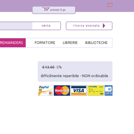
articoli: 0 pz.
REMAINDERS
FORNITORE
LIBRERIE
BIBLIOTECHE
x
€ 13.00
-5%
Interessato ai nostri libri?
difficilmente reperibile - NON ordinabile
Allora iscriviti alla nostra newsletter!
Sarai informato delle nostre novità, potrai
comunque cancellarti quando desideri.
modulo di iscrizione