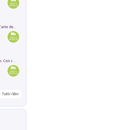
Ricerche dei dottorandi in storia dell'arte della Sapienza
I monumenti funerari del Lazio antico. Con cartella con tavole
Tutti i libri