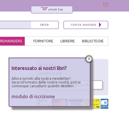
articoli: 0 pz.
REMAINDERS
FORNITORE
LIBRERIE
BIBLIOTECHE
x
€ 16.50
Interessato ai nostri libri?
spedito in 24h
Allora iscriviti alla nostra newsletter!
Sarai informato delle nostre novità, potrai
aggiungi al carrello
comunque cancellarti quando desideri.
modulo di iscrizione