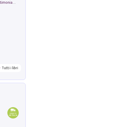
Tra lago e amati monti. Ricordi e testimonianze
Tutti i libri