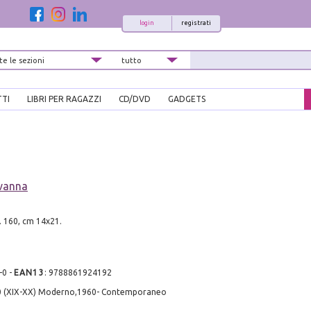
login
registrati
TTI
LIBRI PER RAGAZZI
CD/DVD
GADGETS
ovanna
. 160, cm 14x21.
-0
-
EAN13
:
9788861924192
0 (XIX-XX) Moderno,1960- Contemporaneo