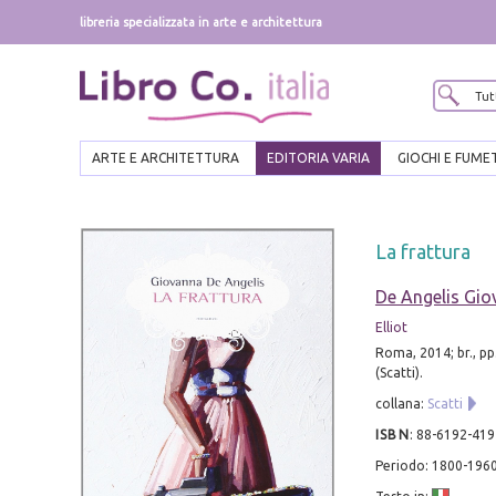
libreria specializzata in arte e architettura
ARTE E ARCHITETTURA
EDITORIA VARIA
GIOCHI E FUME
La frattura
De Angelis Gi
Elliot
Roma, 2014; br., pp
(Scatti).
collana:
Scatti
ISBN
:
88-6192-419
Periodo: 1800-196