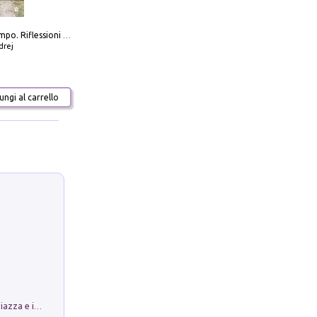
Scolpire il tempo. Riflessioni sul cinema.
drej
ngi al carrello
Luoghi Magici di Bologna. Vol. 1: la Piazza e i Suoi Simboli Segreti