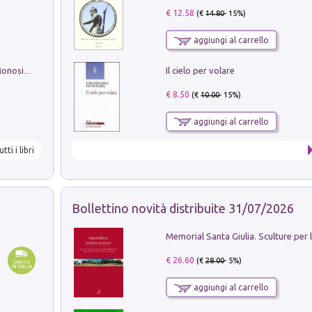
€ 12.58
(€
14.80
- 15%)
aggiungi al carrello
Il cielo per volare
La seduzione del gusto con Pipero & Monosilio
€ 8.50
(€
10.00
- 15%)
aggiungi al carrello
utti i libri
Bollettino novità distribuite 31/07/2026
€ 26.60
(€
28.00
- 5%)
aggiungi al carrello