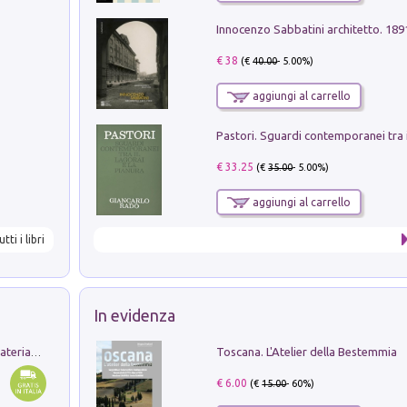
Innocenzo Sabbatini architetto. 18
€ 38
(€
40.00
- 5.00%)
aggiungi al carrello
€ 33.25
(€
35.00
- 5.00%)
aggiungi al carrello
utti i libri
In evidenza
Toscana. L'Atelier della Bestemmia
L'orientalizzante a Capua. Contesti e materiali dagli scavi di Werner Johannowsky nella necropoli di Fornaci. Nuova ediz.
€ 6.00
(€
15.00
- 60%)