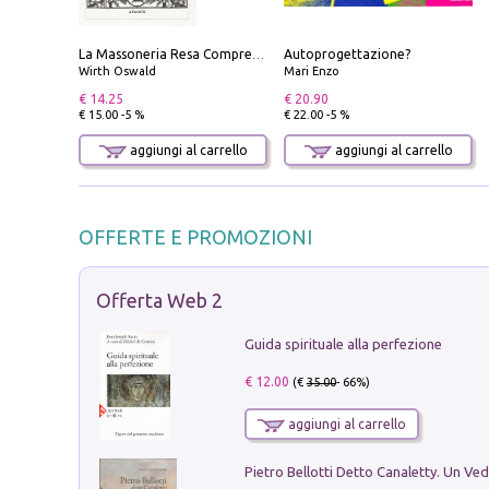
Autoprogettazione?
La Massoneria Resa Comprensibile ai Suoi Adepti. Vol. 3: il Maestro.
Wirth Oswald
Mari Enzo
€ 14.25
€ 20.90
€ 15.00 -5 %
€ 22.00 -5 %
aggiungi al carrello
aggiungi al carrello
OFFERTE E PROMOZIONI
Offerta Web 2
Guida spirituale alla perfezione
€ 12.00
(€
35.00
- 66%)
aggiungi al carrello