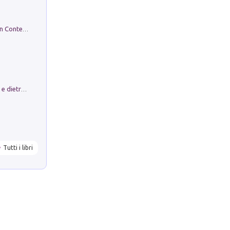
in alto! Livello A1. Con CD-Audio. Con Contenuto digitale per accesso on line
Conte e Mattarella. Sul palcoscenico e dietro le quinte del Quirinale. Un racconto sulle istituzioni
Tutti i libri