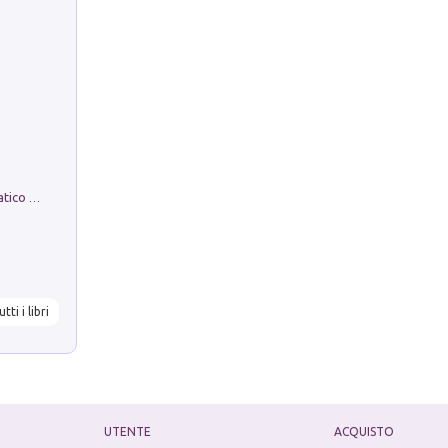
La comparsa. Perché il partito democratico non è mai nato
utti i libri
UTENTE
ACQUISTO