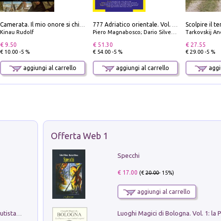
Camerata. Il mio onore si chiama fedeltà
777 Adriatico orientale. Vol. 2: Costa della Dalmazia da Zara a Molunat, Isole della Dalmazia Meridionale e Montenegro
Kinau Rudolf
Piero Magnabosco; Dario Silvestro; Marco Sbrizzi
Tarkovskij An
€ 9.50
€ 51.30
€ 27.55
€ 10.00 -5 %
€ 54.00 -5 %
€ 29.00 -5 %
aggiungi al carrello
aggiungi al carrello
aggiu
Offerta Web 1
Specchi
€ 17.00
(€
20.00
- 15%)
aggiungi al carrello
Pietro Bellotti Detto Canaletty. Un Vedutista Veneziano nella Francia dell'Ancien Régime