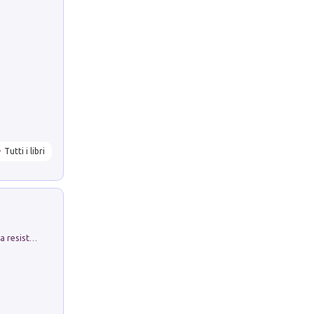
Tutti i libri
Memorial Santa Giulia. Sculture per la resistenza Monchio di Palagano