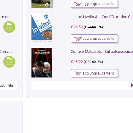
aggiungi al carrello
Ricerche dei dottorandi in storia dell'arte della Sapienza
€ 26.50
(€
27.90
- 5%)
aggiungi al carrello
I monumenti funerari del Lazio antico. Con cartella con tavole
€ 19.00
(€
20.00
- 5%)
aggiungi al carrello
utti i libri