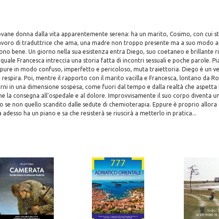
ovane donna dalla vita apparentemente serena: ha un marito, Cosimo, con cui st
n lavoro di traduttrice che ama, una madre non troppo presente ma a suo modo a
ono bene. Un giorno nella sua esistenza entra Diego, suo coetaneo e brillante r
l quale Francesca intreccia una storia fatta di incontri sessuali e poche parole. P
eppure in modo confuso, imperfetto e pericoloso, muta traiettoria. Diego è un 
a respira. Poi, mentre il rapporto con il marito vacilla e Francesca, lontano da R
iorni in una dimensione sospesa, come fuori dal tempo e dalla realtà che aspetta l
che la consegna all'ospedale e al dolore. Improvvisamente il suo corpo diventa un 
o se non quello scandito dalle sedute di chemioterapia. Eppure è proprio allora
adesso ha un piano e sa che resisterà se riuscirà a metterlo in pratica...