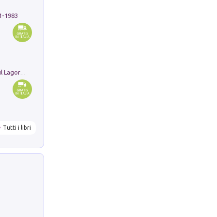
91-1983
Pastori. Sguardi contemporanei tra il Lagorai e la pianura. Ediz. illustrata
Tutti i libri