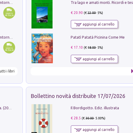
Ruderi delle ville Romano Sabine nei dintorni di Poggio Mirteto. Illustrati dal dott.re prof.re cav.re Ercole Nardi regio ispettore degli scavi e monumenti. Anno 1885. Tavole e studio. Con 25 tavole fuori testo in cartella editoriale
€ 20.90
(€
22.00
- 5%)
aggiungi al carrello
Patatì Patatà Picinina Come Me
Ruderi delle ville Romano Sabine nei dintorni di Poggio Mirteto. Illustrati dal dott.re prof.re cav.re Ercole Nardi regio ispettore degli scavi e monumenti. Anno 1885
€ 17.10
(€
18.00
- 5%)
aggiungi al carrello
utti i libri
Bollettino novità distribuite 17/07/2026
Il Bordigotto. Ediz. illustrata
Dromos. Libro periodico di architettura. (2026). Vol. 15: Post-model
€ 28.5
(€
30.00
- 5.00%)
aggiungi al carrello